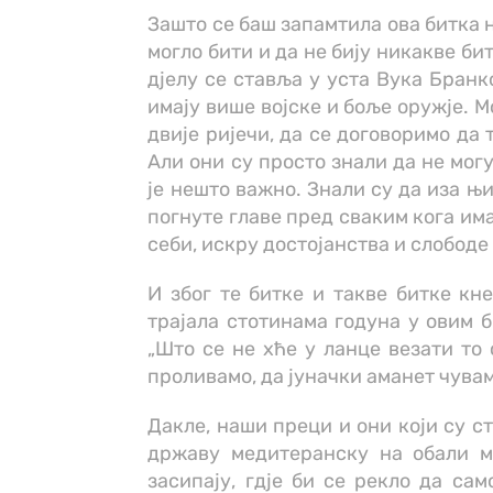
Зашто се баш запамтила ова битка 
могло бити и да не бију никакве би
дјелу се ставља у уста Вука Бранк
имају више војске и боље оружје. М
двије ријечи, да се договоримо да 
Али они су просто знали да не могу
је нешто важно. Знали су да иза њи
погнуте главе пред сваким кога има 
себи, искру достојанства и слободе
И због те битке и такве битке кне
трајала стотинама годуна у овим б
„Што се не хће у ланце везати то 
проливамо, да јуначки аманет чувам
Дакле, наши преци и они који су с
државу медитеранску на обали мо
засипају, гдје би се рекло да са