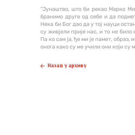
“Јунаштво, што би рекао Марко Ми
бранимо друге од себе и да подме
Нека би Бог дао да у тој науци оста
су живјели прије нас, и то не било
Па ко сам ја, ђе ми је памет, образ
онога како су ме учили они који су 
Назад у архиву