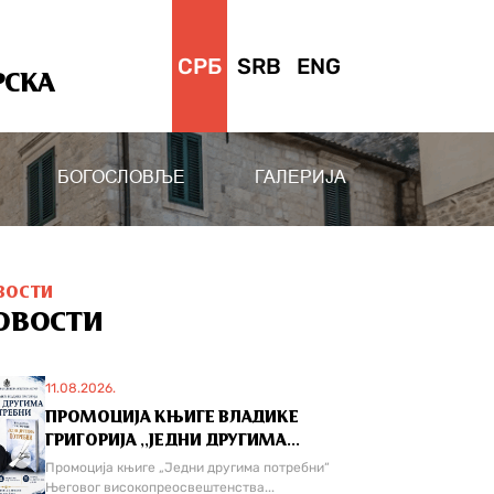
СРБ
SRB
ENG
РСКА
БОГОСЛОВЉЕ
ГАЛЕРИЈА
ВОСТИ
ОВОСТИ
11.08.2026.
ПРОМОЦИЈА КЊИГЕ ВЛАДИКЕ
ГРИГОРИЈА ,,ЈЕДНИ ДРУГИМА...
Промоција књиге „Једни другима потребни“
Његовог високопреосвештенства...