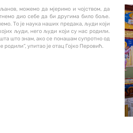
љанов, можемо да мјеримо и чојством, да
тнемо дио себе да би другима било боље.
немо. То је наука наших предака, људи који
 којих људи, него људи који су нас родили.
, ишта што знам, ако се понашам супротно од
ме родили“, упитао је отац Гојко Перовић.