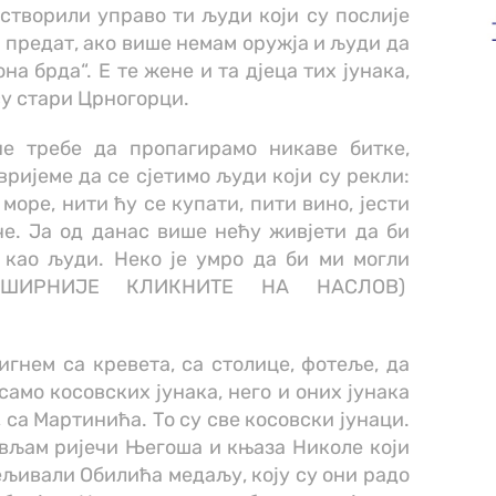
створили управо ти људи који су послије
а предат, ако више немам оружја и људи да
на брда“. Е те жене и та дјеца тих јунака,
су стари Црногорци.
не требе да пропагирамо никаве битке,
 вријеме да се сјетимо људи који су рекли:
 море, нити ћу се купати, пити вино, јести
аче. Ја од данас више нећу живјети да би
 као људи. Неко је умро да би ми могли
ПШИРНИЈЕ КЛИКНИТЕ НА НАСЛОВ)
игнем са кревета, са столице, фотеље, да
 само косовских јунака, него и оних јунака
, са Мартинића. То су све косовски јунаци.
вљам ријечи Његоша и књаза Николе који
љивали Обилића медаљу, коју су они радо