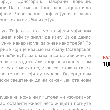
брији Црногорци, изабрани војници,
ни. Па ко је могао Црногорце натјерати да
јева: „Чево равно гнијезо јуначке вазда
 оно какви смо били до јуче.
нуо. То је оно што смо понијели мајчиним
има, који су знали да кажу „ја од данас
 унук макар могли да живе како треба“. То
орице који је изашао на обалу Скадарског
дан лећи кући да спава, а да остави жену и
КА
 јунак посљедњи. Или прије неки дан у оном
Ц
и су се момка подигли са стола и голих
ве те неке који су пуцали. Од срца сам
нски свештеник да им кажем „ви сте нови
и пушке ни ножа ни пиштоља ни узбурканог
анас оставити живот него живјети погнуте
 као нека биљка. И не дај Боже да дођемо у