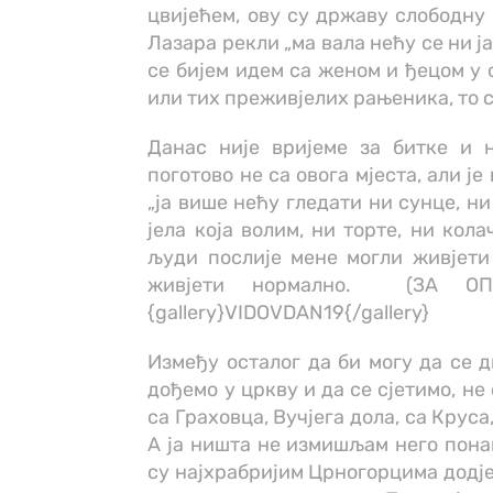
цвијећем, ову су државу слободну 
Лазара рекли „ма вала нећу се ни ј
се бијем идем са женом и ђецом у о
или тих преживјелих рањеника, то 
Данас није вријеме за битке и 
поготово не са овога мјеста, али је
„ја више нећу гледати ни сунце, ни
јела која волим, ни торте, ни кол
људи послије мене могли живјети
живјети нормално. (ЗА О
{gallery}VIDOVDAN19{/gallery}
Између осталог да би могу да се д
дођемо у цркву и да се сјетимо, не
са Граховца, Вучјега дола, са Круса
А ја ништа не измишљам него пона
су најхрабријим Црногорцима додје