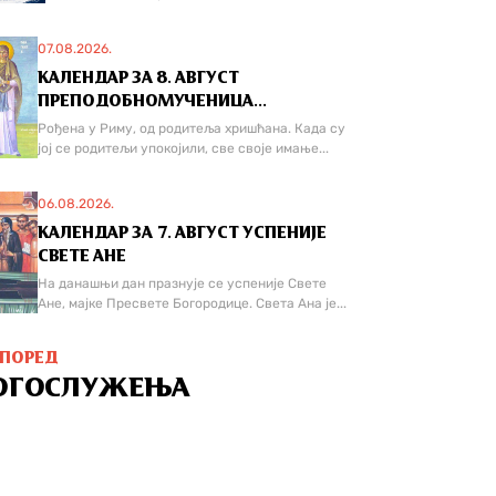
07.08.2026.
КАЛЕНДАР ЗА 8. АВГУСТ
ПРЕПОДОБНОМУЧЕНИЦА...
Рођена у Риму, од родитеља хришћана. Када су
јој се родитељи упокојили, све своје имање...
06.08.2026.
КАЛЕНДАР ЗА 7. АВГУСТ УСПЕНИЈЕ
СВЕТЕ АНЕ
На данашњи дан празнује се успеније Свете
Ане, мајке Пресвете Богородице. Света Ана је...
СПОРЕД
ОГОСЛУЖЕЊА