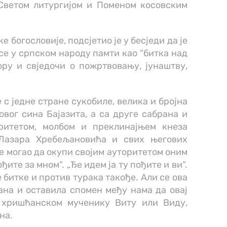
 Светом литургијом и Поменом косовским
 богословије, подсјетио је у бесједи да је
 се у српском народу памти као “биткa над
ору и свједочи о пожртвовању, јунаштву,
се с једне стране сукобиле, велика и бројна
вог сина Бајазита, а са друге сабрана и
ритетом, молбом и преклинајњем кнеза
 Лазара Хребељановића и свих његових
 је могао да окупи својим ауторитетом оним
те за мном“. „Ђе идем ја ту пођите и ви“.
е битке и против турака такође. Али се ова
на и оставила спомен међу нама да овај
 хришћанском мученику Виту или Виду,
на.