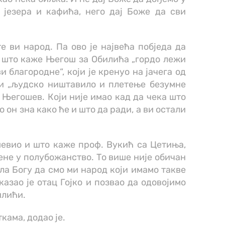
г језера и кафића, него дај Боже да сви
е ви народ. Па ово је највећа побједа да
и што каже Његош за Обилића „гордо лежи
 благородне“, који је кренуо на јачега од
ћи „људско ништавило и плетење безумне
ћ Његошев. Који није имао кад да чека што
о он зна како ће и што да ради, а ви остали
ушевио и што каже проф. Вукић са Цетиња,
не у полубожанство. То више није обичан
ала Богу да смо ми народ који имамо такве
казао је отац Гојко и позвао да одовојимо
илићи.
камa, додао је.