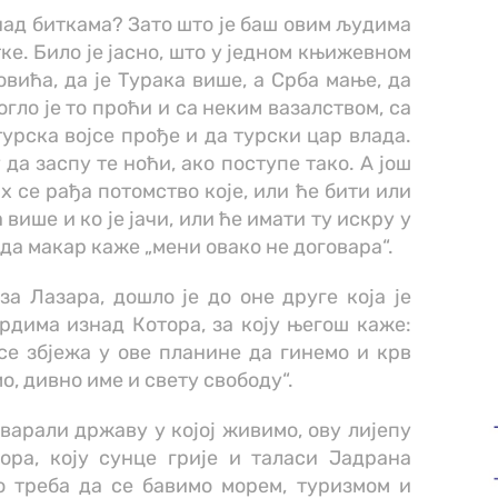
над биткама? Зато што је баш овим људима
тке. Било је јасно, што у једном књижевном
овића, да је Турака више, а Срба мање, да
огло је то проћи и са неким вазалством, са
турска војсе прође и да турски цар влада.
 да заспу те ноћи, ако поступе тако. А још
х се рађа потомство које, или ће бити или
више и ко је јачи, или ће имати ту искру у
 да макар каже „мени овако не договара“.
за Лазара, дошло је до оне друге која је
рдима изнад Котора, за коју његош каже:
се збјежа у ове планине да гинемо и крв
о, дивно име и свету свободу“.
тварали државу у којој живимо, ову лијепу
ра, коју сунце грије и таласи Јадрана
мо треба да се бавимо морем, туризмом и