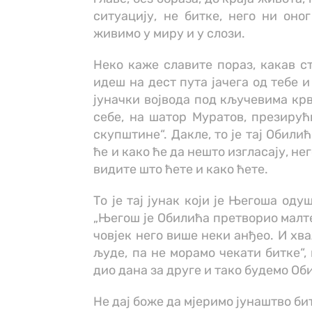
ситуацију, не битке, него ни оно
живимо у миру и у слози.
Неко каже славите пораз, какав ст
идеш на дест пута јачега од тебе 
јуначки војвода под кључевима крви
себе, на шатор Муратов, презиру
скупштине“. Дакле, то је тај Обили
ће и како ће да нешто изгласају, нег
видите што ћете и како ћете.
То је тај јунак који је Његоша од
„Његош је Обилића претворио малте
човјек него више неки анђео. И хв
људе, па не морамо чекати битке“, 
дио дана за друге и тако будемо Об
Не дај боже да мјеримо јунаштво бит