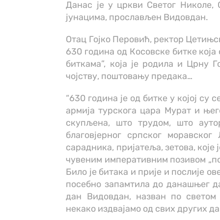
Данас је у цркви Светог Николе,
јунацима, прослављен Видовдан.
Отац Гојко Перовић, ректор Цетињске
630 година од Косовске битке која
биткама”, која је родила и Црну Г
чојству, поштовању предака…
“630 година je од битке у којој су 
армија турскога цара Мурат и њего
скупљена, што трудом, што ауто
благовјерног српског моравског
сарадника, пријатеља, зетова, које
чувеним императивним позивом „пођи
Било је битака и прије и послије ов
посебно запамтила до данашњег да
дан Видовдан, назван по светом
некако издвајамо од свих других да