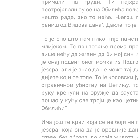
примали на груди. Ти најхра
постројавали су се на Обилића поља
нешто раде, ако то неће. Његош п
раниш од Видова дана“. Дакле, то је
То је оно што нам нико није намет
млијеком. То поштовање према прец
више нећу да живим да би мој син и
је онај подвиг оног момка из Подг
језера, али је знао да не може тај 
дијете који се топе. То је косовски
стравичном убиству на Цетињу, тр
руку кренули на оружје да зауста
пошао у кућу све тројице као цети
Обилићи“.
Има још те крви која се не боји н
језера, која зна да је вредније д
главе, без образа, до краја живота,