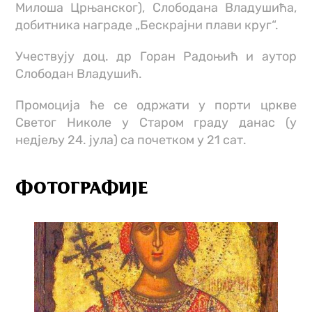
Милоша Црњанског), Слободана Владушића,
добитника награде „Бескрајни плави круг“.
Учествују доц. др Горан Радоњић и аутор
Слободан Владушић.
Промоција ће се одржати у порти цркве
Светог Николе у Старом граду данас (у
недјељу 24. јула) са почетком у 21 сат.
ФОТОГРАФИЈЕ