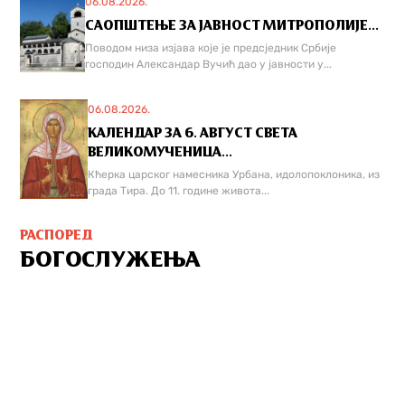
06.08.2026.
САОПШТЕЊЕ ЗА ЈАВНОСТ МИТРОПОЛИЈЕ...
Поводом низа изјава које је предсједник Србије
господин Александар Вучић дао у јавности у...
06.08.2026.
КАЛЕНДАР ЗА 6. АВГУСТ СВЕТА
ВЕЛИКОМУЧЕНИЦА...
Кћерка царског намесника Урбана, идолопоклоника, из
града Тира. До 11. године живота...
РАСПОРЕД
БОГОСЛУЖЕЊА