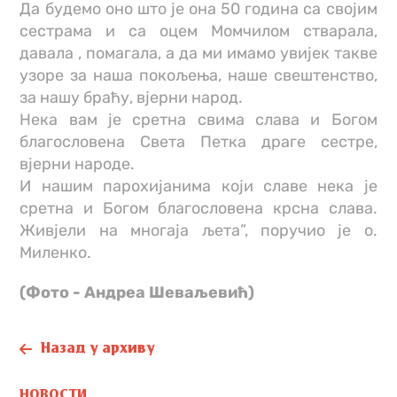
Да будемо оно што је она 50 година са својим
сестрама и са оцем Момчилом стварала,
давала , помагала, а да ми имамо увијек такве
узоре за наша покољења, наше свештенство,
за нашу браћу, вјерни народ.
Нека вам је сретна свима слава и Богом
благословена Света Петка драге сестре,
вјерни народе.
И нашим парохијанима који славе нека је
сретна и Богом благословена крсна слава.
Живјели на многаја љета”, поручио је о.
Миленко.
(Фото - Андреа Шеваљевић)
Назад у архиву
НОВОСТИ