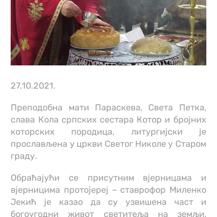
27.10.2021.
Преподобна мати Параскева, Света Петка,
слава Кола српских сестара Котор и бројних
которских породица, литургијски је
прослављена у цркви Светог Николе у Старом
граду.
Обраћајући се присутним вјерницама и
вјерницима протојереј – ставрофор Миленко
Јекић је казао да су узвишена част и
богоугодни живот светитеља на земљи,