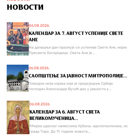
НОВОСТИ
06.08.2026.
КАЛЕНДАР ЗА 7. АВГУСТ УСПЕНИЈЕ СВЕТЕ
АНЕ
На данашњи дан празнује се успеније Свете Ане, мајке
Пресвете Богородице. Света Ана је...
06.08.2026.
САОПШТЕЊЕ ЗА ЈАВНОСТ МИТРОПОЛИЈЕ...
Поводом низа изјава које је предсједник Србије
господин Александар Вучић дао у јавности у...
06.08.2026.
КАЛЕНДАР ЗА 6. АВГУСТ СВЕТА
ВЕЛИКОМУЧЕНИЦА...
Кћерка царског намесника Урбана, идолопоклоника, из
града Тира. До 11. године живота...