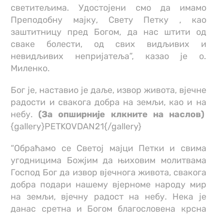
светитељима. Удостојени смо да имамо
Преподобну мајку, Свету Петку , као
заштитницу пред Богом, да нас штити од
сваке болести, од свих видљивих и
невидљивих непријатеља”, казао је о.
Миленко.
Бог је, наставио је даље, извор живота, вјечне
радости и свакога добра на земљи, као и на
небу.
(За опширније клкните на наслов)
{gallery}PETKOVDAN21{/gallery}
“Обраћамо се Светој мајци Петки и свима
угодницима Божјим да њиховим молитвама
Господ Бог да извор вјечнога живота, свакога
добра подари нашему вјерноме народу мир
на земљи, вјечну радост на небу. Нека је
данас сретна и Богом благословена крсна