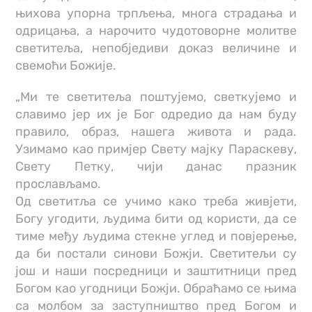
њихова упорна трпљења, многа страдања и
одрицања, а нарочито чудотоворне молитве
светитеља, непобједиви доказ величине и
свемоћи Божије.
„Ми те светитеља поштујемо, светкујемо и
славимо јер их је Бог одредио да нам буду
правило, образ, нашега живота и рада.
Узимамо као примјер Свету мајку Параскеву,
Свету Петку, чији данас празник
прослављамо.
Од светитља се учимо како треба живјети,
Богу угодити, људима бити од користи, да се
тиме међу људима стекне углед и повјерење,
да би постали синови Божји. Светитељи су
још и наши посредници и заштитници пред
Богом као угодници Божји. Обраћамо се њима
са молбом за заступништво пред Богом и