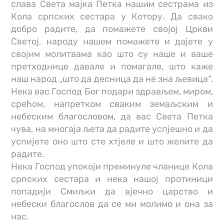
слава Света мајка Петка нашим сестрама из
Кола српских сестара у Котору. Да свако
добро радите, да помажете својој Цркви
Светој, народу нашем помажете и дајете у
својим молитвама као што су наше и ваше
претходнице давале и помагале, што каже
наш народ „што да десница да не зна љевица“.
Нека вас Господ Бог подари здрављем, миром,
срећом, напретком сваким земаљским и
небеским благословом, да вас Света Петка
чува, на многаја љета да радите успјешно и да
успијете оно што сте хтјеле и што желите да
радите.
Нека Господ упокоји преминуле чланице Кола
српских сестара и нека нашој протиници
попадији Смиљки да вјечно царство и
небески благослов да се ми молимо и она за
нас.