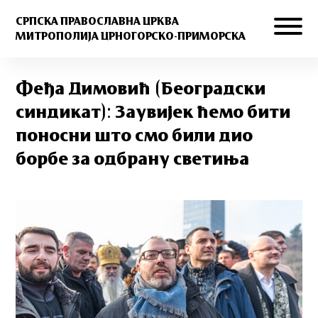
СРПСКА ПРАВОСЛАВНА ЦРКВА
МИТРОПОЛИЈА ЦРНОГОРСКО-ПРИМОРСКА
Феђа Димовић (Београдски
синдикат): Заувијек ћемо бити
поносни што смо били дио
борбе за одбрану светиња