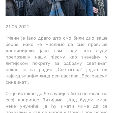
21.05.2021.
“Мени је јако драго што смо били дио ваше
борбе, иако не мислимо да смо превише
допринијели, јако нам годи што људи
препознају нашу пјесму као значајну у
литијском покрету за одбрану светиња“,
рекао је за радио „Светигора“ један од
највидљивијих лица реп састава „Београдски
синдикат“.
Он је истакао да ће заувијек бити поносан на
свој допринос Литијама. „Кад будем имао
неке унучиће, ја ћу имати чиме да се
похвалим – кад се народ у Црној Гори борио