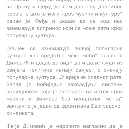
за Цркву и вјеру, да сам дао свој допринос
кроз оно што ја могу, кроз музику и културу“,
рекао је Феђа и додао да се код нас
занемарује допринос који се може дати кроз
популарну културу.
„Увијек се занемарује значај популарне
културе као средство меке моћи“, рекао је
Димовић и додао да види да и даље људи из
свијета политике немају свијест о значају
популарне културе. „У вријеме хладног рата,
Запад је побиједио захвљујући систему
вриједности који је пласирао на исток кроз
музику и филмове без испаљеног метка“,
закључио је један од фронтмена Београдског
синдиката.
Феђа Димовић је нарочито нагласио да је