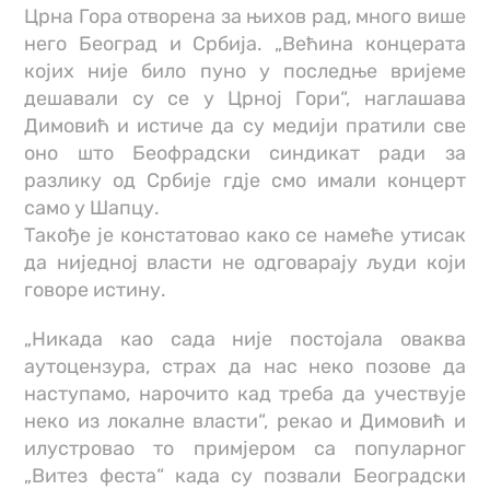
Црна Гора отворена за њихов рад, много више
него Београд и Србија. „Већина концерата
којих није било пуно у последње вријеме
дешавали су се у Црној Гори“, наглашава
Димовић и истиче да су медији пратили све
оно што Беофрадски синдикат ради за
разлику од Србије гдје смо имали концерт
само у Шапцу.
Такође је констатовао како се намеће утисак
да ниједној власти не одговарају људи који
говоре истину.
„Никада као сада није постојала оваква
аутоцензура, страх да нас неко позове да
наступамо, нарочито кад треба да учествује
неко из локалне власти“, рекао и Димовић и
илустровао то примјером са популарног
„Витез феста“ када су позвали Београдски