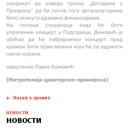
синдикат да изведе пјесму „Догодине у
Призрену“ да би после тога организаторима
било укинуто државно финансирање.
На питања слушалаца када ће бити
уприличен концерт у Подгорици, Димовић је
обећао да ће побједнички концерт пред
храмом бити први велики који ће се одржати
након короне.
свештеник Павле Божовић
(Митрополија црногорско-приморска)
Назад у архиву
НОВОСТИ
НОВОСТИ