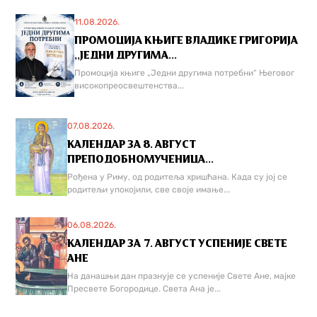
11.08.2026.
ПРОМОЦИЈА КЊИГЕ ВЛАДИКЕ ГРИГОРИЈА
,,ЈЕДНИ ДРУГИМА...
Промоција књиге „Једни другима потребни“ Његовог
високопреосвештенства...
07.08.2026.
КАЛЕНДАР ЗА 8. АВГУСТ
ПРЕПОДОБНОМУЧЕНИЦА...
Рођена у Риму, од родитеља хришћана. Када су јој се
родитељи упокојили, све своје имање...
06.08.2026.
КАЛЕНДАР ЗА 7. АВГУСТ УСПЕНИЈЕ СВЕТЕ
АНЕ
На данашњи дан празнује се успеније Свете Ане, мајке
Пресвете Богородице. Света Ана је...