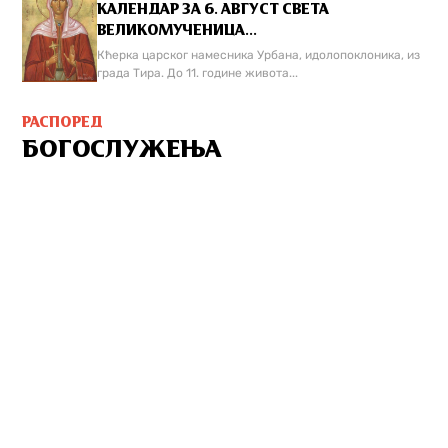
КАЛЕНДАР ЗА 6. АВГУСТ СВЕТА
ВЕЛИКОМУЧЕНИЦА...
Кћерка царског намесника Урбана, идолопоклоника, из
града Тира. До 11. године живота...
РАСПОРЕД
БОГОСЛУЖЕЊА