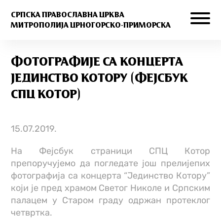
СРПСКА ПРАВОСЛАВНА ЦРКВА
МИТРОПОЛИЈА ЦРНОГОРСКО-ПРИМОРСКА
ФОТОГРАФИЈE СА КОНЦЕРТА
ЈЕДИНСТВО КОТОРУ (ФЕЈСБУК
СПЦ КОТОР)
15.07.2019.
На Фејсбук страници СПЦ Котор
препоручујемо да погледате још прелијепих
фотографија са концерта “Јединство Котору”
који је пред храмом Светог Николе и Српским
палацем у Старом граду одржан протеклог
четвртка.