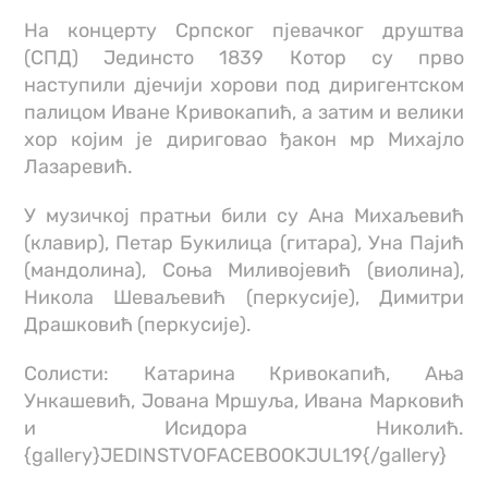
На концерту Српског пјевачког друштва
(СПД) Јединсто 1839 Котор су прво
наступили дјечији хорови под диригентском
палицом Иване Кривокапић, а затим и велики
хор којим је дириговао ђакон мр Михајло
Лазаревић.
У музичкој пратњи били су Ана Михаљевић
(клавир), Петар Букилица (гитара), Уна Пајић
(мандолина), Соња Миливојевић (виолина),
Никола Шеваљевић (перкусије), Димитри
Драшковић (перкусије).
Солисти: Катарина Кривокапић, Ања
Ункашевић, Јована Мршуља, Ивана Марковић
и Исидора Николић.
{gallery}JEDINSTVOFACEBOOKJUL19{/gallery}