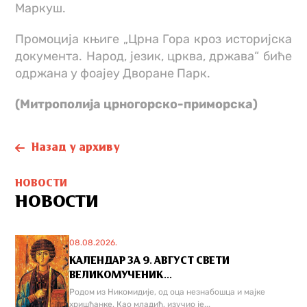
Маркуш.
Промоција књиге „Црна Гора кроз историјска
документа. Народ, језик, црква, држава“ биће
одржана у фоајеу Дворане Парк.
(Митрополија црногорско-приморска)
Назад у архиву
НОВОСТИ
НОВОСТИ
08.08.2026.
КАЛЕНДАР ЗА 9. АВГУСТ СВЕТИ
ВЕЛИКОМУЧЕНИК...
Родом из Никомидије, од оца незнабошца и мајке
хришћанке. Као младић, изучио је...