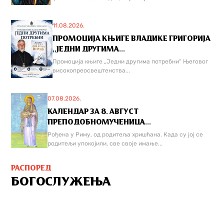
11.08.2026.
ПРОМОЦИЈА КЊИГЕ ВЛАДИКЕ ГРИГОРИЈА
,,ЈЕДНИ ДРУГИМА...
Промоција књиге „Једни другима потребни“ Његовог
високопреосвештенства...
07.08.2026.
КАЛЕНДАР ЗА 8. АВГУСТ
ПРЕПОДОБНОМУЧЕНИЦА...
Рођена у Риму, од родитеља хришћана. Када су јој се
родитељи упокојили, све своје имање...
РАСПОРЕД
БОГОСЛУЖЕЊА