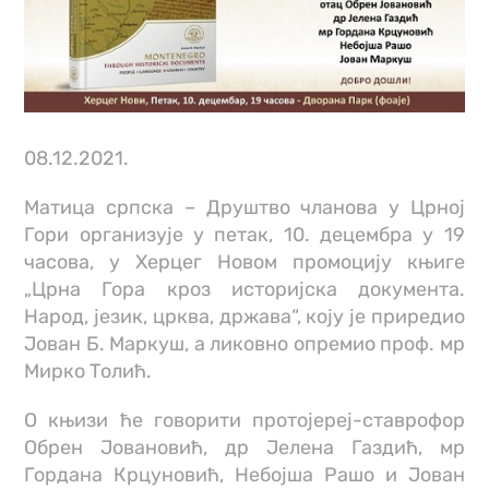
08.12.2021.
Матица српска – Друштво чланова у Црној
Гори организује у петак, 10. децембра у 19
часова, у Херцег Новом промоцију књиге
„Црна Гора кроз историјска документа.
Народ, језик, црква, држава“, коју је приредио
Јован Б. Маркуш, а ликовно опремио проф. мр
Мирко Толић.
О књизи ће говорити протојереј-ставрофор
Обрен Јовановић, др Јелена Газдић, мр
Гордана Крцуновић, Небојша Рашо и Јован