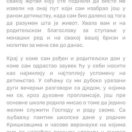
свакој жртви коју сте поднели да бисте ме
извели на онај пут који сам изабрао још у
раном детињству, када сам био далеко од тога
да разумем шта је живот. Хвала вам и на
родитељском благослову за ступање у
монашки ред и на свакој вашој бризи и
молитви за мене све до данас.
Крај у коме сам рођен и родитељски дом у
коме сам одрастао заувек ћу у себи носити
као најмилију и најтоплију успомену на
детињство. У сећању су ми дубоко урезани
дуги вечерњи разговори са дједом, у којима
ми се, кроз духовне пропламсаје, још пре
основне школе родила мисао о томе да једино
желим служити Господу и роду своме. Са
љубављу памтим школске дане у родним
Кришковцима и часове веронауке на којима