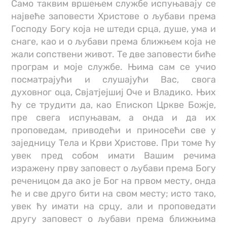
Само таквим вршењем службе испуњавају се
највеће заповести Христове о љубави према
Господу Богу која не штеди срца, душе, ума и
снаге, као и о љубави према ближњем која не
жали сопствени живот. Те две заповести биће
програм и моје службе. Њима сам се учио
посматрајући и слушајући Вас, свога
духовног оца, Свјатјејшиј Оче и Владико. Њих
ћу се трудити да, као Епископ Цркве Божје,
пре свега испуњавам, а онда и да их
проповедам, приводећи и приносећи све у
заједницу Тела и Крви Христове. При томе ћу
увек пред собом имати Вашим речима
изражену прву заповест о љубави према Богу
реченицом да ако је Бог на првом месту, онда
ће и све друго бити на свом месту; исто тако,
увек ћу имати на срцу, али и проповедати
другу заповест о љубави према ближњима