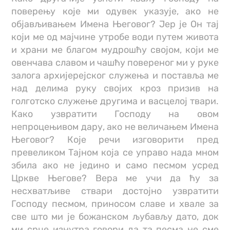
поверењу које ми одувек указује, ако не
објављивањем Имена Његовог? Јер је Он тај
који ме од мајчине утробе води путем живота
и храни ме благом мудрошћу својом, који ме
овенчава славом и чашћу повереног ми у руке
залога архијерејског служења и поставља ме
над делима руку својих кроз призив на
голготско служење другима и васцелој твари.
Како узвратити Господу на овом
непроцењивом дару, ако не величањем Имена
Његовог? Које речи изговорити пред
превеликом Тајном која се управо нада мном
збила ако не једино и само песмом усред
Цркве Његове? Вера ме учи да ћу за
несхватљиве ствари достојно узвратити
Господу песмом, приносом славе и хвале за
све што ми је божанском љубављу дато, док
ми срце изнутра говори да та песма не сме