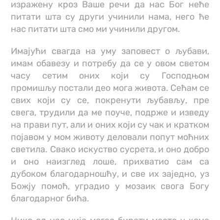
изражену кроз Ваше речи да нас Бог неће
питати шта су други учинили нама, него ће
нас питати шта смо ми учинили другом.
Имајући свагда на уму заповест о љубави,
имам обавезу и потребу да се у овом светом
часу сетим оних који су Господњом
промишљу постали део мога живота. Сећам се
свих који су се, покренути љубављу, пре
свега, трудили да ме поуче, подрже и изведу
на прави пут, али и оних који су чак и кратком
појавом у мом животу деловали попут моћних
светила. Свако искуство сусрета, и оно добро
и оно наизглед лоше, прихватио сам са
дубоком благодарношћу, и све их заједно, уз
Божју помоћ, уградио у мозаик свога Богу
благодарног бића.