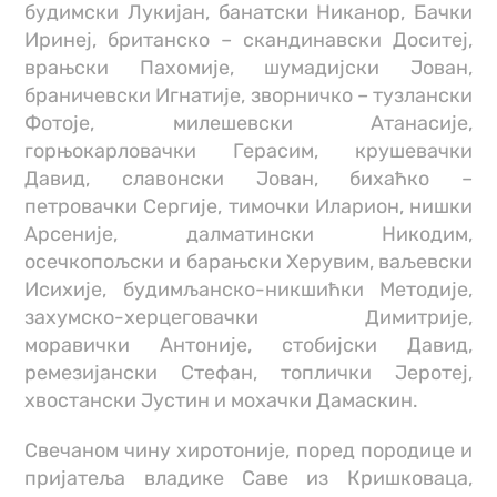
будимски Лукијан, банатски Никанор, Бачки
Иринеј, британско – скандинавски Доситеј,
врањски Пахомије, шумадијски Јован,
браничевски Игнатије, зворничко – тузлански
Фотоје, милешевски Атанасије,
горњокарловачки Герасим, крушевачки
Давид, славонски Јован, бихаћко –
петровачки Сергије, тимочки Иларион, нишки
Арсеније, далматински Никодим,
осечкопољски и барањски Херувим, ваљевски
Исихије, будимљанско-никшићки Методије,
захумско-херцеговачки Димитрије,
моравички Антоније, стобијски Давид,
ремезијански Стефан, топлички Јеротеј,
хвостански Јустин и мохачки Дамаскин.
Свечаном чину хиротоније, поред породице и
пријатеља владике Саве из Кришковаца,