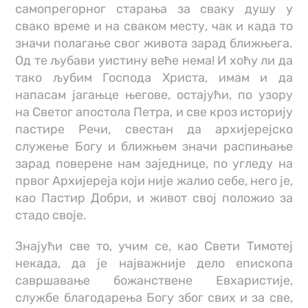
самопрегорног старања за сваку душу у
свако време и на сваком месту, чак и када то
значи полагање свог живота зарад ближњега.
Од те љубави уистину веће нема! И хоћу ли да
тако љубим Господа Христа, имам и да
напасам јагањце његове, остајући, по узору
на Светог апостола Петра, и све кроз историју
пастире Речи, свестан да архијерејско
служење Богу и ближњем значи распињање
зарад поверене нам заједнице, по угледу на
првог Архијереја који није жалио себе, него је,
као Пастир Добри, и живот свој положио за
стадо своје.
Знајући све то, учим се, као Свети Тимотеј
некада, да је најважније дело епископа
савршавање божанствене Евхаристије,
службе благодарења Богу због свих и за све,