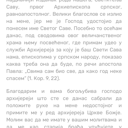
Саву, првог Архиепископа српског,
равноапостолног. Велики благослов се излио
на мене, јер ме је Господ удостојио да
понесем име Светог Саве. Посебно то осећам
данас, под сводовима овог величанственог
храма њему посвећеног, где примам удео у
служби Архијереја за коју је баш Свети Сава
нама, епископима у српском народу, показао
каква треба она да буде, по речи апостола
Павла: „Свима сам био све, да како год неке
спасем“ (1. Кор. 9, 22).
Благодарим и вама богољубива господо
архијереји што сте се данас сабрали да
положите руке на мене недостојног и
примите ме у ред архијереја Цркве Божје.
Молим вас да ме имате у вашим молитвама и
да ме као старија браћа упућујете у