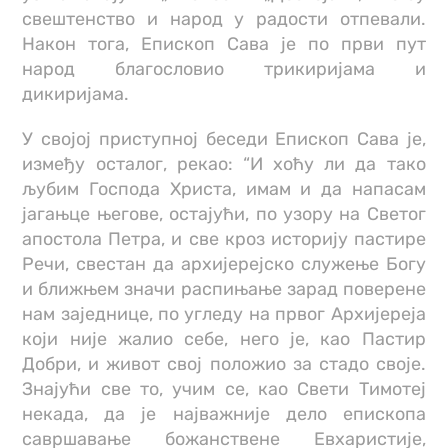
свештенство и народ у радости отпевали.
Након тога, Епископ Сава је по први пут
народ благословио трикиријама и
дикиријама.
У својој приступној беседи Епископ Сава је,
између осталог, рекао: “И хоћу ли да тако
љубим Господа Христа, имам и да напасам
јагањце његове, остајући, по узору на Светог
апостола Петра, и све кроз историју пастире
Речи, свестан да архијерејско служење Богу
и ближњем значи распињање зарад поверене
нам заједнице, по угледу на првог Архијереја
који није жалио себе, него је, као Пастир
Добри, и живот свој положио за стадо своје.
Знајући све то, учим се, као Свети Тимотеј
некада, да је најважније дело епископа
савршавање божанствене Евхаристије,