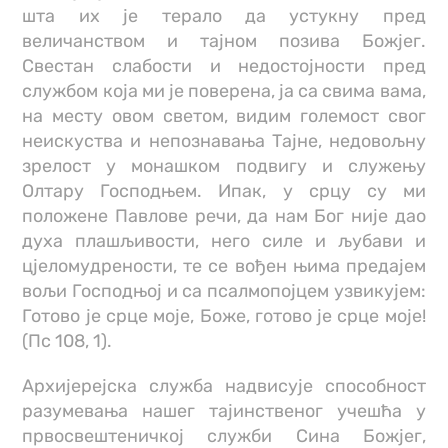
шта их је терало да устукну пред
величанством и тајном позива Божјег.
Свестан слабости и недостојности пред
службом која ми је поверена, ја са свима вама,
на месту овом светом, видим големост свог
неискуства и непознавања Тајне, недовољну
зрелост у монашком подвигу и служењу
Олтару Господњем. Ипак, у срцу су ми
положене Павлове речи, да нам Бог није дао
духа плашљивости, него силе и љубави и
цјеломудрености, те се вођен њима предајем
вољи Господњој и са псалмопојцем узвикујем:
Готово је срце моје, Боже, готово је срце моје!
(Пс 108, 1).
Архијерејска служба надвисује способност
разумевања нашег тајинственог учешћа у
првосвештеничкој служби Сина Божјег,