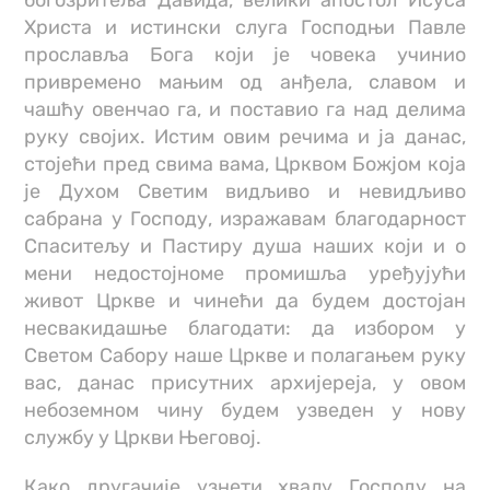
богозритеља Давида, велики апостол Исуса
Христа и истински слуга Господњи Павле
прославља Бога који је човека учинио
привремено мањим од анђела, славом и
чашћу овенчао га, и поставио га над делима
руку својих. Истим овим речима и ја данас,
стојећи пред свима вама, Црквом Божјом која
је Духом Светим видљиво и невидљиво
сабрана у Господу, изражавам благодарност
Спаситељу и Пастиру душа наших који и о
мени недостојноме промишља уређујући
живот Цркве и чинећи да будем достојан
несвакидашње благодати: да избором у
Светом Сабору наше Цркве и полагањем руку
вас, данас присутних архијереја, у овом
небоземном чину будем узведен у нову
службу у Цркви Његовој.
Како другачије узнети хвалу Господу на