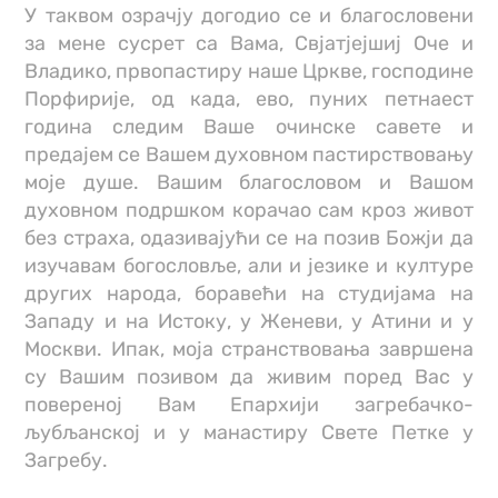
У таквом озрачју догодио се и благословени
за мене сусрет са Вама, Свјатјејшиј Оче и
Владико, првопастиру наше Цркве, господине
Порфирије, од када, ево, пуних петнаест
година следим Ваше очинске савете и
предајем се Вашем духовном пастирствовању
моје душе. Вашим благословом и Вашом
духовном подршком корачао сам кроз живот
без страха, одазивајући се на позив Божји да
изучавам богословље, али и језике и културе
других народа, боравећи на студијама на
Западу и на Истоку, у Женеви, у Атини и у
Москви. Ипак, моја странствовања завршена
су Вашим позивом да живим поред Вас у
повереној Вам Епархији загребачко-
љубљанској и у манастиру Свете Петке у
Загребу.