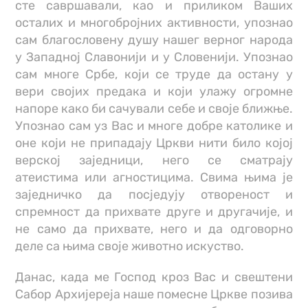
сте савршавали, као и приликом Ваших
осталих и многобројних активности, упознао
сам благословену душу нашег верног народа
у Западној Славонији и у Словенији. Упознао
сам многе Србе, који се труде да остану у
вери својих предака и који улажу огромне
напоре како би сачували себе и своје ближње.
Упознао сам уз Вас и многе добре католике и
оне који не припадају Цркви нити било којој
верској заједници, него се сматрају
атеистима или агностицима. Свима њима је
заједничко да посједују отвореност и
спремност да прихвате друге и другачије, и
не само да прихвате, него и да одговорно
деле са њима своје животно искуство.
Данас, када ме Господ кроз Вас и свештени
Сабор Архијереја наше помесне Цркве позива