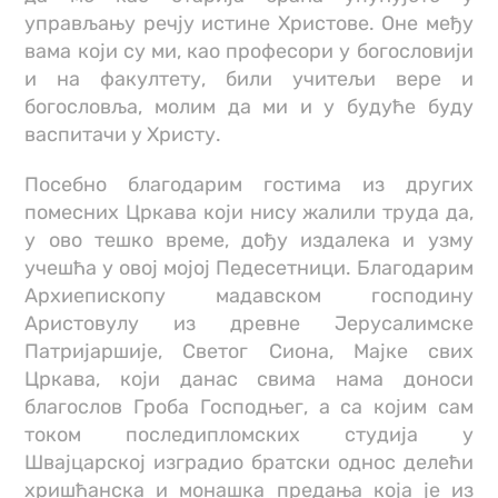
управљању речју истине Христове. Оне међу
вама који су ми, као професори у богословији
и на факултету, били учитељи вере и
богословља, молим да ми и у будуће буду
васпитачи у Христу.
Посебнo благодарим гостима из других
помесних Цркава који нису жалили труда да,
у ово тешко време, дођу издалека и узму
учешћа у овој мојој Педесетници. Благодарим
Архиепископу мадавском господину
Аристовулу из древне Јерусалимске
Патријаршије, Светог Сиона, Мајке свих
Цркава, који данас свима нама доноси
благослов Гроба Господњег, а са којим сам
током последипломских студија у
Швајцарској изградио братски однос делећи
хришћанска и монашка предања која је из