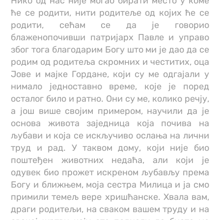
Нико од нас није могао бирати место у коме
ће се родити, нити родитеље од којих ће се
родити, сећам се да је говорио
блаженопочивши патријарх Павле и управо
због тога благодарим Богу што ми је дао да се
родим од родитеља скромних и честитих, оца
Јове и мајке Гордане, који су ме одгајали у
нимало једноставно време, које је поред
осталог било и ратно. Они су ме, колико речју,
а још више својим примером, научили да је
основа живота заједница која почива на
љубави и која се искључиво ослања на лични
труд и рад. У таквом дому, који није био
поштеђен животних недаћа, али који је
одувек био прожет искреном љубављу према
Богу и ближњем, моја сестра Милица и ја смо
примили темељ вере хришћанске. Хвала вам,
драги родитељи, на сваком вашем труду и на