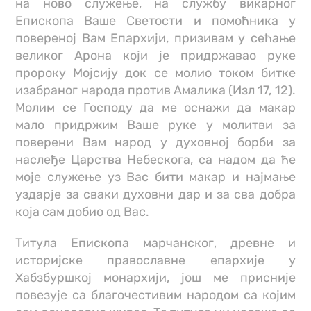
на ново служење, на службу викарног
Епископа Ваше Светости и помоћника у
повереној Вам Епархији, призивам у сећање
великог Арона који је придржавао руке
пророку Мојсију док се молио током битке
изабраног народа против Амалика (Изл 17, 12).
Молим се Господу да ме оснажи да макар
мало придржим Ваше руке у молитви за
поверени Вам народ у духовној борби за
наслеђе Царства Небескога, са надом да ће
моје служење уз Вас бити макар и најмање
уздарје за сваки духовни дар и за сва добра
која сам добио од Вас.
Титула Епископа марчанског, древне и
историјске православне епархије у
Хабзбуршкој монархији, још ме присније
повезује са благочестивим народом са којим