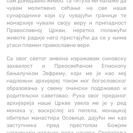
сам донедавно живео. Та титула ми налаже да
чувам молитвено сећање на све наше
сународнике који су чувајући границе те
монархије чували своју веру и припадност
Православној Цркви, неретко полажући
животе радије него пристајући да се у њима
угаси пламен православне вере.
Са овог светог амвона изражавам синовску
захвалост и Преосвећеном Епископу
бањалучком Јефрему, који ме је као мој
надлежни архијереј током мог богословског
образовања у свему очински подржавао и
родитељски саветовао. Рука овог преданог
архијереја наше Цркве увела ме је у ред
монаха у, васкрслој из пепела, монашкој
обитељи манастира Осовице, дајући ми као
заступника пред престолом Божјим
најдивнији изданак рода нашега, Светитеља