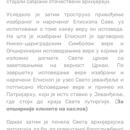
стајали сабрани отачаствени архијереји.
Уследило је затим троструко привођење
изабраног и нареченог Епископа Саве, уз
испитивање о томе какву веру он исповеда.
На шта је изабрани Епископ је одговорио
Никео-цариградским Симболом вере и
Опширинијим исповедањима вере у којима је
изложио догмате Свете цркве са
заветовањима на верност Цркви. По
завршетку исповедање вере изабрани и
наречени Епископ је узео Свето јеванђеље и
потписано Исповедање вере и принео их
Патријарху, који је исто ставио у Јеванђеље,
где стоји до краја Свете лутиргије. (
За
опширније клкните на наслов)
Одмах затим је почела Света архијерејска
литургија, да би, по освештаној богослужбеној