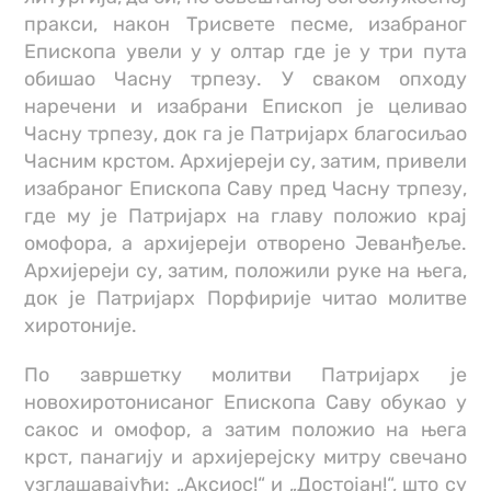
пракси, након Трисвете песме, изабраног
Епископа увели у у олтар где је у три пута
обишао Часну трпезу. У сваком опходу
наречени и изабрани Епископ је целивао
Часну трпезу, док га је Патријарх благосиљао
Часним крстом. Архијереји су, затим, привели
изабраног Епископа Саву пред Часну трпезу,
где му је Патријарх на главу положио крај
омофора, а архијереји отворено Јеванђеље.
Архијереји су, затим, положили руке на њега,
док је Патријарх Порфирије читао молитве
хиротоније.
По завршетку молитви Патријарх је
новохиротонисаног Епископа Саву обукао у
сакос и омофор, а затим положио на њега
крст, панагију и архијерејску митру свечано
узглашавајући: „Аксиос!“ и „Достојан!“, што су