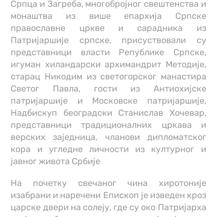
Српца и Загреба, многобројног свештенства и
монаштва из више епархија Српске
православне цркве и сарадника из
Патријаршије српске, присуствовали су
представници власти Републике Српске,
игуман хиландарски архимандрит Методије,
старац Никодим из светогорског манастира
Светог Павла, гости из Антиохијске
патријаршије и Московске патријаршије,
Надбискуп београдски Станислав Хочевар,
представници традиционалних цркава и
верских заједница, чланови дипломатског
кора и угледне личности из културног и
јавног живота Србије
На почетку свечаног чина хиротоније
изабрани и наречени Епископ је изведен кроз
царске двери на солеју, где су око Патријарха