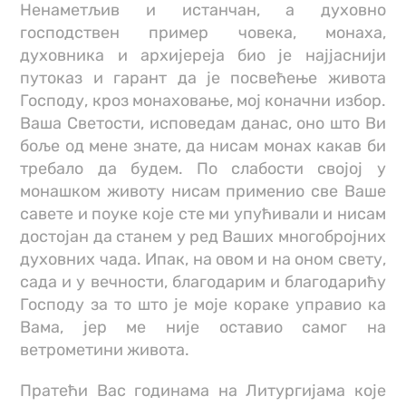
Ненаметљив и истанчан, а духовно
господствен пример човека, монаха,
духовника и архијереја био је најјаснији
путоказ и гарант да је посвећење живота
Господу, кроз монаховање, мој коначни избор.
Ваша Светости, исповедам данас, оно што Ви
боље од мене знате, да нисам монах какав би
требало да будем. По слабости својој у
монашком животу нисам применио све Ваше
савете и поуке које сте ми упућивали и нисам
достојан да станем у ред Ваших многобројних
духовних чада. Ипак, на овом и на оном свету,
сада и у вечности, благодарим и благодарићу
Господу за то што је моје кораке управио ка
Вама, јер ме није оставио самог на
ветрометини живота.
Пратећи Вас годинама на Литургијама које