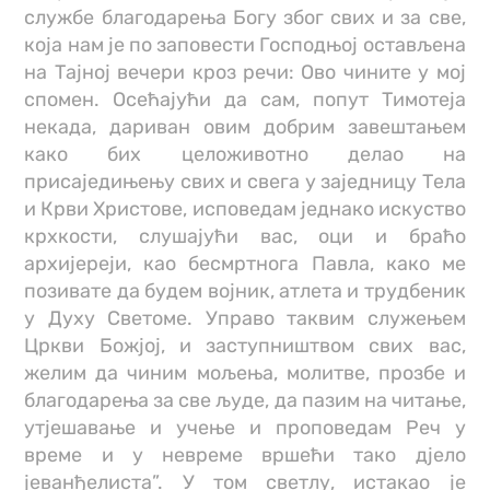
службе благодарења Богу због свих и за све,
која нам је по заповести Господњој остављена
на Тајној вечери кроз речи: Ово чините у мој
спомен. Осећајући да сам, попут Тимотеја
некада, дариван овим добрим завештањем
како бих целоживотно делао на
присаједињењу свих и свега у заједницу Тела
и Крви Христове, исповедам једнако искуство
крхкости, слушајући вас, оци и браћо
архијереји, као бесмртнога Павла, како ме
позивате да будем војник, атлета и трудбеник
у Духу Светоме. Управо таквим служењем
Цркви Божјој, и заступништвом свих вас,
желим да чиним мољења, молитве, прозбе и
благодарења за све људе, да пазим на читање,
утјешавање и учење и проповедам Реч у
време и у невреме вршећи тако дјело
јеванђелиста”. У том светлу, истакао је