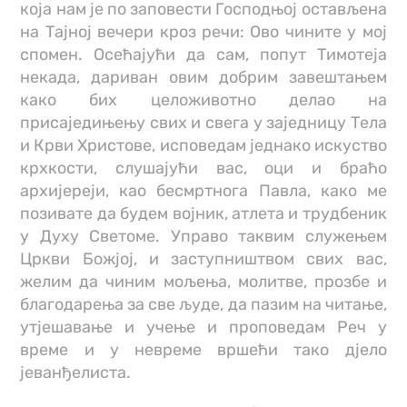
која нам је по заповести Господњој остављена
на Тајној вечери кроз речи: Ово чините у мој
спомен. Осећајући да сам, попут Тимотеја
некада, дариван овим добрим завештањем
како бих целоживотно делао на
присаједињењу свих и свега у заједницу Тела
и Крви Христове, исповедам једнако искуство
крхкости, слушајући вас, оци и браћо
архијереји, као бесмртнога Павла, како ме
позивате да будем војник, атлета и трудбеник
у Духу Светоме. Управо таквим служењем
Цркви Божјој, и заступништвом свих вас,
желим да чиним мољења, молитве, прозбе и
благодарења за све људе, да пазим на читање,
утјешавање и учење и проповедам Реч у
време и у невреме вршећи тако дјело
јеванђелиста.