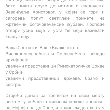
бити ништа друго до истинско сведочење
Jеванђеља Христовог, у којем се гори и
сагорева попут светиљке принете на
жртвеник богочовечанске љубави. Господе
отвори усне моје и уста ће моја казивати
хвалу твоју!
Ваша Светости, Ваше Блаженство,
Високопреосвећена и Преосвећена господо
архијереји,
уважени представници Римокатоличке Цркве
у Србији,
уважени представници државе, браћо и
сестре,
Стојећи данас са трепетом на овом месту
светом, у сећање призивам велике пророке,
од Мојсеја па до Јоне, и почињем да схватам