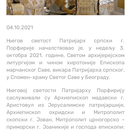
04.10.2021
Његов светост Патријарх српски г.
Порфирије началствовао је, у недељу 3.
октобра 2021. године, Светом архијерејском
литургијом и чином хиротоније Епископа
марчанског Саве, викара Патријарха српског,
у Спомен-храму Светог Саве у Београду.
Његовој светости Патријарху Порфирију
саслуживали су Архиепископ мадавски г.
Аристовул из Јерусалимске патријаршије,
Архиепископ охридски и Митрополит
скопски г. Јован, Митрополит црногорско –
приморски г. Јоаникије и господа епископи: