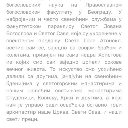
богословских наука на Православном
богословском факултету у Београду. У
небројеним и често свеноћним службама у
факултетском параклису Светог Јована
Богослова и Светог Саве, које су укорењене у
свештеном предању Свете Горе Атонске,
осетио сам се, заједно са својом браћом и
колегама, привијен на сама недра Христова
из којих смо сви заједно црпели сокове
вечног живота. То искуство смо усхићено
делили са другима, јачајући на свеноћним
бденијима у светогорским манастирима и
нашим највећим светињама, манастирима
Студеници, Ковиљу, Крки и другима, а које
нам је управо ради освећења оставио први
архипастир наше Цркве, Свети Сава, и наши
свети преци.