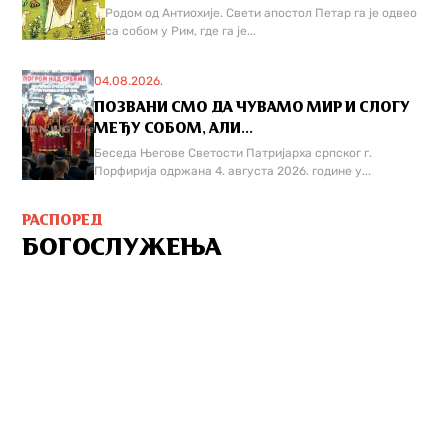
Родом од Антиохије. Свети апостол Петар га је одвео
са собом у Рим, где га је...
04.08.2026.
ПОЗВАНИ СМО ДА ЧУВАМО МИР И СЛОГУ
МЕЂУ СОБОМ, АЛИ...
Беседа Његове Светости Патријарха српског г.
Порфирија одржана 4. августа 2026. године у...
РАСПОРЕД
БОГОСЛУЖЕЊА