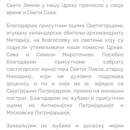
Свете Земље у нашу Цркву преносио у своје
време и Свети Сава.
Благодарим присутним оцима Светогорцима,
игуману хиландарске обитељи архимандриту
Методију, на благослову из светиње коју су
подигли утемељивачи наше помесне Цркве,
Сава и Симеон Мироточиви. Посебно
благодарим присутноме сабрату
светогорског манастира Светог Павла, старцу
Никодиму, који ме духовно подржава
деценију и по и који ме је, заједно са
Свјатјејшим Патријархом, привео на монашки
постриг. Благодарим на љубави и присутним
оцима из Антиохијске Патријаршије и
Московске Патријаршије.
Захваљујем на љубави и доласку мојим