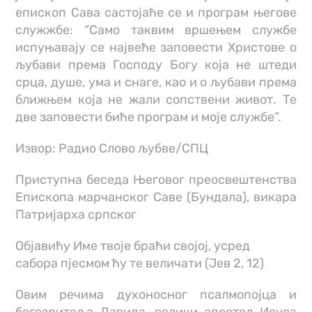
епископ Сава састојаће се и програм његове
служжбе: “Само таквим вршењем службе
испуњавају се највеће заповести Христове о
љубави према Господу Богу која не штеди
срца, душе, ума и снаге, као и о љубави према
ближњем која не жали сопствени живот. Те
две заповести биће програм и моје службе”.
Извор: Радио Слово љубве/СПЦ
Приступна беседа Његовог преосвештенства
Епископа марчанског Саве (Бундала), викара
Патријарха српског
Објавићу Име твоје браћи својој, усред
сабора пјесмом ћу те величати (Јев 2, 12)
Овим речима духоносног псалмопојца и