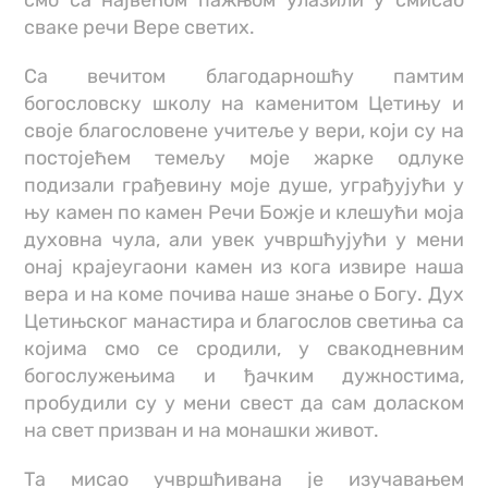
смо са највећом пажњом улазили у смисао
сваке речи Вере светих.
Са вечитом благодарношћу памтим
богословску школу на каменитом Цетињу и
своје благословене учитеље у вери, који су на
постојећем темељу моје жарке одлуке
подизали грађевину моје душе, уграђујући у
њу камен по камен Речи Божје и клешући моја
духовна чула, али увек учвршћујући у мени
онај крајеугаони камен из кога извире наша
вера и на коме почива наше знање о Богу. Дух
Цетињског манастира и благослов светиња са
којима смо се сродили, у свакодневним
богослужењима и ђачким дужностима,
пробудили су у мени свест да сам доласком
на свет призван и на монашки живот.
Та мисао учвршћивана је изучавањем