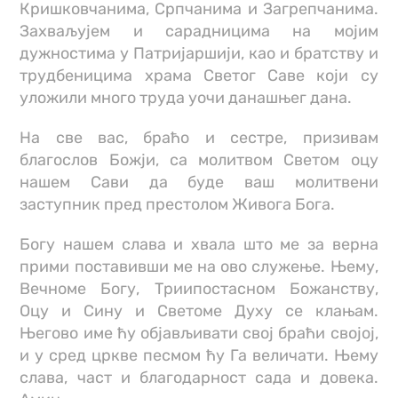
Кришковчанима, Српчанима и Загрепчанима.
Захваљујем и сарадницима на мојим
дужностима у Патријаршији, као и братству и
трудбеницима храма Светог Саве који су
уложили много труда уочи данашњег дана.
На све вас, браћо и сестре, призивам
благослов Божји, са молитвом Светом оцу
нашем Сави да буде ваш молитвени
заступник пред престолом Живога Бога.
Богу нашем слава и хвала што ме за верна
прими поставивши ме на ово служење. Њему,
Вечноме Богу, Триипостасном Божанству,
Оцу и Сину и Светоме Духу се клањам.
Његово име ћу објављивати свој браћи својој,
и у сред цркве песмом ћу Га величати. Њему
слава, част и благодарност сада и довека.