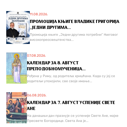
11.08.2026.
ПРОМОЦИЈА КЊИГЕ ВЛАДИКЕ ГРИГОРИЈА
,,ЈЕДНИ ДРУГИМА...
Промоција књиге „Једни другима потребни“ Његовог
високопреосвештенства...
07.08.2026.
КАЛЕНДАР ЗА 8. АВГУСТ
ПРЕПОДОБНОМУЧЕНИЦА...
Рођена у Риму, од родитеља хришћана. Када су јој се
родитељи упокојили, све своје имање...
06.08.2026.
КАЛЕНДАР ЗА 7. АВГУСТ УСПЕНИЈЕ СВЕТЕ
АНЕ
На данашњи дан празнује се успеније Свете Ане, мајке
Пресвете Богородице. Света Ана је...