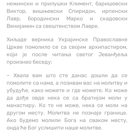
нежински и прилушки Климент, баришевски
Виктор, вишњевски Спиридон, ирпенски
Лавр, бородински Марко и скадовски
Венијамин са свештенством Лавре.
Хиљаде верника Украјинске Православне
Цркве помолило се са својим архипастиром,
који је после читања светог Јеванђеља
произнео беседу:
– Хвала вам што сте данас дошли да се
помолите са нама, а позивам вас на молитву и
убудуће, како можете и где можете. Ко може
да дође овде нека се са братијом моли у
манастиру. Ко то не може, нека се моли на
другом месту. Молитва не познаје границе.
Ако будемо молили Бога на сваком месту,
онда ће Бог услишити наше молитве.