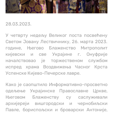
28.03.2023.
У четврту недељу Великог поста посвећену
Светом Јовану Лествичнику, 26. марта 2023.
године, Његово Блаженство Митрополит
кијевски и све Украјине г. Онуфрије
началствовао је торжественом службом
испред храма Воздвижења Часног Крста
Успенске Кијево-Печерске лавре.
Како је саопштило Информативно-просветно
одељење Украјинске Православне Цркве,
Његовом Блаженству су саслуживали
архијереји вишгородски и чернобиљски
Павле, бориспољски и броварски Антоније,