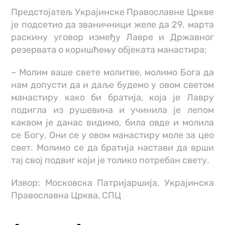
Предстојатељ Украјинске Православне Цркве
је подсетио да званичници желе да 29. марта
раскину уговор између Лавре и Државног
резервата о коришћењу објеката манастира:
– Молим ваше свете молитве, молимо Бога да
нам допусти да и даље будемо у овом светом
манастиру како би братија, која је Лавру
подигла из рушевина и учинила је лепом
каквом је данас видимо, била овде и молила
се Богу. Они се у овом манастиру моле за цео
свет. Молимо се да братија настави да врши
тај свој подвиг који је толико потребан свету.
Извор: Московска Патријаршија, Украјинска
Православна Црква, СПЦ