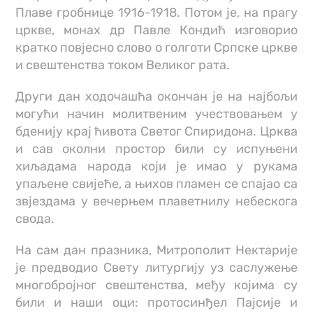
Плаве гробнице 1916-1918. Потом је, на прагу
цркве, монах др Павле Кондић изговорио
кратко повјесно слово о голготи Српске цркве
и свештенства током Великог рата.
Други дан ходочашћа окончан је на најбољи
могући начин молитвеним учествовањем у
бденију крај ћивота Светог Спиридона. Црква
и сав околни простор били су испуњени
хиљадама народа који је имао у рукама
упаљене свијеће, а њихов пламен се спајао са
звјездама у вечерњем плаветнилу небескога
свода.
На сам дан празника, Митрополит Нектарије
је предводио Свету литургију уз саслужење
многобројног свештенства, међу којима су
били и наши оци: протосинђел Пајсије и