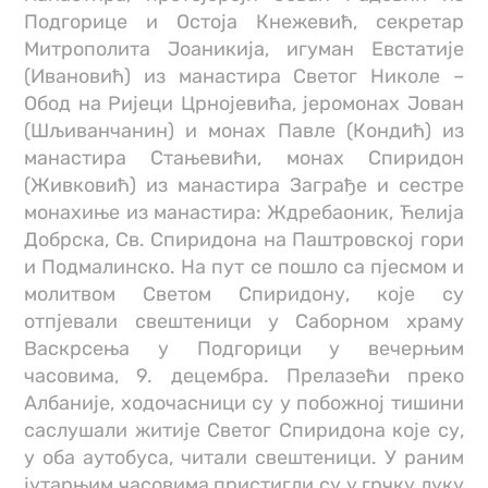
Подгорице и Остоја Кнежевић, секретар
Митрополита Јоаникија, игуман Евстатије
(Ивановић) из манастира Светог Николе –
Обод на Ријеци Црнојевића, јеромонах Јован
(Шљиванчанин) и монах Павле (Кондић) из
манастира Стањевићи, монах Спиридон
(Живковић) из манастира Заграђе и сестре
монахиње из манастира: Ждребаоник, Ћелија
Добрска, Св. Спиридона на Паштровској гори
и Подмалинско. На пут се пошло са пјесмом и
молитвом Светом Спиридону, које су
отпјевали свештеници у Саборном храму
Васкрсења у Подгорици у вечерњим
часовима, 9. децембра. Прелазећи преко
Албаније, ходочасници су у побожној тишини
саслушали житије Светог Спиридона које су,
у оба аутобуса, читали свештеници. У раним
јутарњим часовима пристигли су у грчку луку