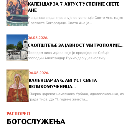
КАЛЕНДАР ЗА 7. АВГУСТ УСПЕНИЈЕ СВЕТЕ
АНЕ
На данашњи дан празнује се успеније Свете Ане, мајке
Пресвете Богородице. Света Ана је...
06.08.2026.
САОПШТЕЊЕ ЗА ЈАВНОСТ МИТРОПОЛИЈЕ...
Поводом низа изјава које је предсједник Србије
господин Александар Вучић дао у јавности у...
06.08.2026.
КАЛЕНДАР ЗА 6. АВГУСТ СВЕТА
ВЕЛИКОМУЧЕНИЦА...
Кћерка царског намесника Урбана, идолопоклоника, из
града Тира. До 11. године живота...
РАСПОРЕД
БОГОСЛУЖЕЊА