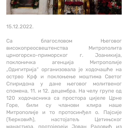
15.12.2022.
Са благословом Његовог
високопреосвештенства Митрополита
црногорско-приморског г. Јоаникија,
поклоничка агенција Митрополије
„Одигитрија“ организовала је ходочашће на
острво Крф и поклоњење моштима Светог
Спиридона у дане његовог молитвеног
спомена, 11. и 12. децембра. На челу групе од
120 ходочасника са простора цијеле Црне
Горе, били су чланови клира наше
Митрополије и то протосинђел о. Пајсије
(Ђерковић), настојатељ Цетињског
манастира, протојереји Јован Радовић из