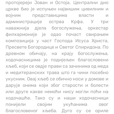
протојереји Јован и Остоја. Централни дио
цркве био је испуњен највишим цивилним и
војним представицима власти и
администрације острва Крфа. У три
наважнија дјела богослужења, оркестар
филхармоније је одао почаст свирањем
композиција у част Господа Исуса Христа,
Пресвете Богородице и Светог Спиридона. По
древном обичају, на крају богослужења,
ходочасницима је подијељен благословени
хљеб, који се овдје прави са зачинима од меда
и медитеранских трава што га чини посебно
укусним. Овај хљеб се обично носи у домове и
дарује онима који због старости и болести
или друге какве немоћи нису могли поћи на
ходочашће. Тако су и наши ходочасници
понијели својим укућанима овог
благословеног хљеба. Дуго су се ориле