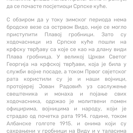
да се почасте посјетиоци Српске куће.
С обзиром да у току зимског периода нема
бродске везе са острвом Видо, није се могло
приступити Плавој гробници. Зато су
ходочасници из Српске куће пошли на
крфску тврђаву са које се као на длану види
Плава гробница. У великој Цркви Светог
Георгија на крфској тврђави, која је била у
служби војне посаде, а током Првог свјетског
рата користили су је и наши војници,
протојереј Јован Радовић уз саслужење
свештеника и монаха и појање свих
ходочасника, одржао је молитвени помен
официрима, војницима и народу, који је
страдао од почетка рата 1914. године, током
Албанске голготе 1915. и онима који су
сахрањени у гробници на Виду и у таласима