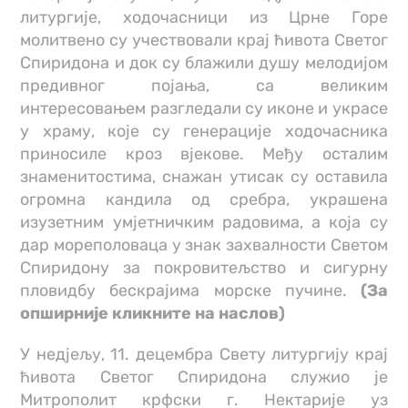
литургије, ходочасници из Црне Горе
молитвено су учествовали крај ћивота Светог
Спиридона и док су блажили душу мелодијом
предивног појања, са великим
интересовањем разгледали су иконе и украсе
у храму, које су генерације ходочасника
приносиле кроз вјекове. Међу осталим
знаменитостима, снажан утисак су оставила
огромна кандила од сребра, украшена
изузетним умјетничким радовима, а која су
дар мореполоваца у знак захвалности Светом
Спиридону за покровитељство и сигурну
пловидбу бескрајима морске пучине.
(За
опширније кликните на наслов)
У недјељу, 11. децембра Свету литургију крај
ћивота Светог Спиридона служио је
Митрополит крфски г. Нектарије уз