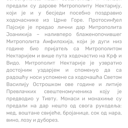
предали су дарове Митрополиту Нектарију,
који је и у бесједи посебно поздравио
ходочаснике из Црне Горе. Протосинђел
Пајсије је предао лични дар Митрополита
Јоаникија – наливперо блаженопочившег
Митрополита Амфилохија, који је дуги низ
године био пријатељ са Митрополитом
Нектаријем и више пута ходочастио на Крф и
Видо. Митрополит Нектарије је узвратио
достојним уздарјем и споменуо да са
радошћу носи успомене са ходочашћа Светом
Василију Острошком ове године и литије
Превлачких свештеномученика коју је
предводио у Тивту. Монаси и монахиње су
предали на дар нешто од свога рукодеља:
мед, воштане свијеће, бројанице, сок од нара,
вино, лозу и дуборез.