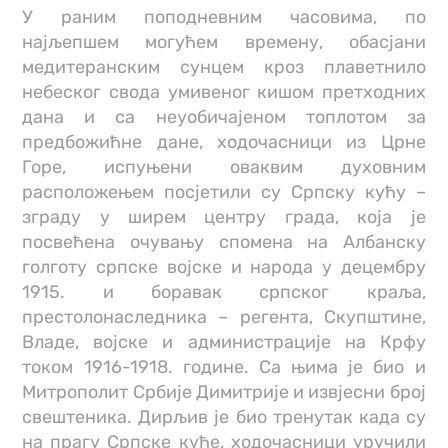
У раним поподневним часовима, по
најљепшем могућем времену, обасјани
медитеранским сунцем кроз плаветнило
небеског свода умивеног кишом претходних
дана и са неуобичајеном топлотом за
предбожићне дане, ходочасници из Црне
Горе, испуњени оваквим духовним
расположењем посјетили су Српску кућу –
зграду у ширем центру града, која је
посвећена очувању спомена на Албанску
голготу српске војске и народа у децембру
1915. и боравак српског краља,
престолонаследника – регента, Скупштине,
Владе, војске и администрације на Крфу
током 1916-1918. године. Са њима је био и
Митрополит Србије Димитрије и извјесни број
свештеника. Дирљив је био тренутак када су
на прагу Српске куће, ходочасници уручили