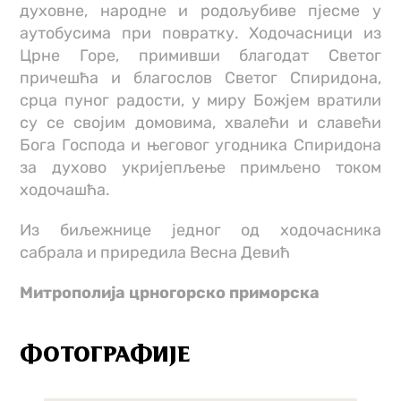
духовне, народне и родољубиве пјесме у
аутобусима при повратку. Ходочасници из
Црне Горе, примивши благодат Светог
причешћа и благослов Светог Спиридона,
срца пуног радости, у миру Божјем вратили
су се својим домовима, хвалећи и славећи
Бога Господа и његовог угодника Спиридона
за духово укријепљење примљено током
ходочашћа.
Из биљежнице једног од ходочасника
сабрала и приредила Весна Девић
Митрополија црногорско приморска
ФОТОГРАФИЈЕ