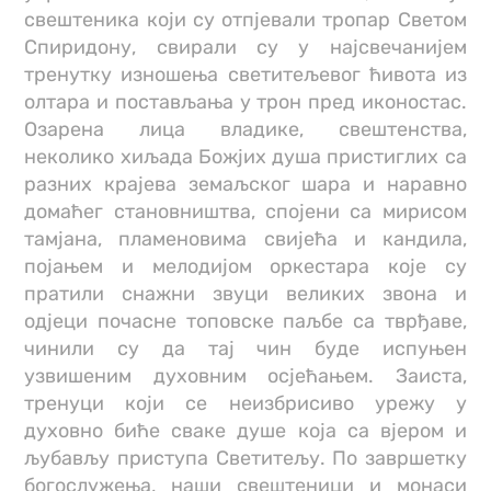
свештеника који су отпјевали тропар Светом
Спиридону, свирали су у најсвечанијем
тренутку изношења светитељевог ћивота из
олтара и постављања у трон пред иконостас.
Озарена лица владике, свештенства,
неколико хиљада Божјих душа пристиглих са
разних крајева земаљског шара и наравно
домаћег становништва, спојени са мирисом
тамјана, пламеновима свијећа и кандила,
појањем и мелодијом оркестара које су
пратили снажни звуци великих звона и
одјеци почасне топовске паљбе са тврђаве,
чинили су да тај чин буде испуњен
узвишеним духовним осјећањем. Заиста,
тренуци који се неизбрисиво урежу у
духовно биће сваке душе која са вјером и
љубављу приступа Светитељу. По завршетку
богослужења, наши свештеници и монаси