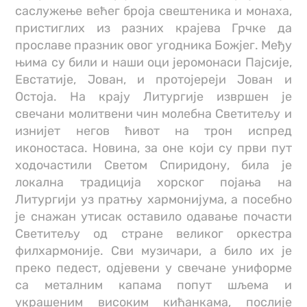
саслужење већег броја свештеника и монаха,
пристиглих из разних крајева Грчке да
прославе празник овог угодника Божјег. Међу
њима су били и наши оци јеромонаси Пајсије,
Евстатије, Јован, и протојереји Јован и
Остоја. На крају Литургије извршен је
свечани молитвени чин молебна Светитељу и
изнијет негов ћивот на трон испред
иконостаса. Новина, за оне који су први пут
ходочастили Светом Спиридону, била је
локална традиција хорског појања на
Литургији уз пратњу хармонијума, а посебно
је снажан утисак оставило одавање почасти
Светитељу од стране великог оркестра
филхармоније. Сви музичари, а било их је
преко педест, одјевени у свечане униформе
са металним капама попут шљема и
украшеним високим кићанкама, послије