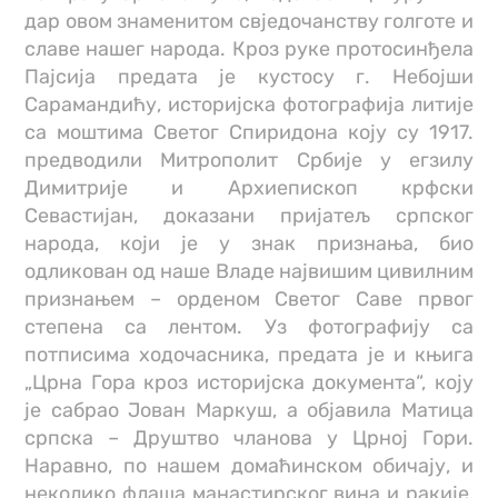
дар овом знаменитом свједочанству голготе и
славе нашег народа. Кроз руке протосинђела
Пајсија предата је кустосу г. Небојши
Сарамандићу, историјска фотографија литије
са моштима Светог Спиридона коју су 1917.
предводили Митрополит Србије у егзилу
Димитрије и Архиепископ крфски
Севастијан, доказани пријатељ српског
народа, који је у знак признања, био
одликован од наше Владе највишим цивилним
признањем – орденом Светог Саве првог
степена са лентом. Уз фотографију са
потписима ходочасника, предата је и књига
„Црна Гора кроз историјска документа“, коју
је сабрао Јован Маркуш, а објавила Матица
српска – Друштво чланова у Црној Гори.
Наравно, по нашем домаћинском обичају, и
неколико флаша манастирског вина и ракије,