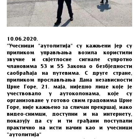
10.06.2020.
“Учесници “аутолитија” су кажњени јер су
приликом управљања возила користили
звучне и свјетлосне сигнале супротно
члановима 53 и 55 Закона о безбједности
саобраћаја на путевима. С друге стране,
приликом прослављања Дана независности
Црне Горе, 21. маја, ниједно лице које је
учествовало у аутоколонама, које су
организоване у готово свим градовима Црне
Горе, није кажњено за сличан прекршај, иако
видео-снимци, доступни и на интернету,
показују да су и ти грађани поступали
практично на исти начин као и учесници
“аутолитија”