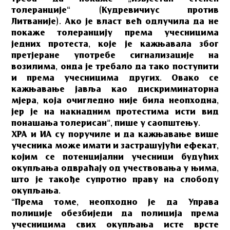
толеранције“ (Кудревичиус против
Литваније). Ако је власт већ одлучила да не
покаже толеранцију према учесницима
једних протеста, које је кажњавала због
претјеране употребе сигнализације на
возилима, онда је требало да тако поступити
и према учесницима других. Овако се
кажњавање јавља као дискриминаторна
мјера, која очигледно није била неопходна,
јер је на накнадним протестима исти вид
понашања толерисан”, пише у саопштењу.
ХРА и ИА су поручиле и да кажњавање више
учесника може имати и застрашујући ефекат,
којим се потенцијални учесници будућих
окупљања одвраћају од учествовања у њима,
што је такође супротно праву на слободу
окупљања.
“Према томе, неопходно је да Управа
полиције обезбиједи да полиција према
учесницима свих окупљања исте врсте