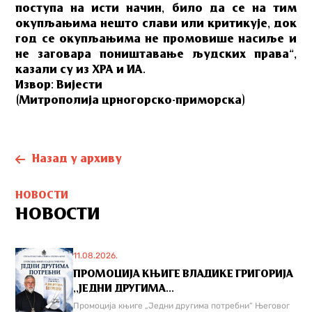
поступа на исти начин, било да се на тим
окупљањима нешто слави или критикује, док
год се окупљањима не промовише насиље и
не заговара поништавање људских права”,
казали су из ХРА и ИА.
Извор: Вијести
(Митрополија црногорско-приморска)
Назад у архиву
НОВОСТИ
НОВОСТИ
11.08.2026.
ПРОМОЦИЈА КЊИГЕ ВЛАДИКЕ ГРИГОРИЈА
,,ЈЕДНИ ДРУГИМА...
Промоција књиге „Једни другима потребни“ Његовог