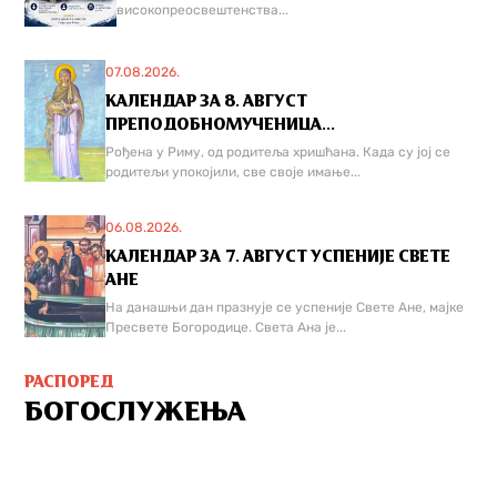
високопреосвештенства...
07.08.2026.
КАЛЕНДАР ЗА 8. АВГУСТ
ПРЕПОДОБНОМУЧЕНИЦА...
Рођена у Риму, од родитеља хришћана. Када су јој се
родитељи упокојили, све своје имање...
06.08.2026.
КАЛЕНДАР ЗА 7. АВГУСТ УСПЕНИЈЕ СВЕТЕ
АНЕ
На данашњи дан празнује се успеније Свете Ане, мајке
Пресвете Богородице. Света Ана је...
РАСПОРЕД
БОГОСЛУЖЕЊА