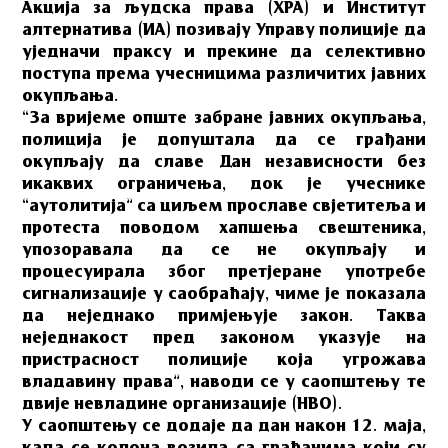
Акција за људска права (ХРА) и Институт
алтернатива (ИА) позивају Управу полиције да
уједначи праксу и прекине да селективно
поступа према учесницима различитих јавних
окупљања.
“За вријеме опште забране јавних окупљања,
полиција је допуштала да се грађани
окупљају да славе Дан независности без
икаквих ограничења, док је учеснике
“аутолитија” са циљем прославе свјетитеља и
протеста поводом хапшења свештеника,
упозоравала да се не окупљају и
процесуирала због претјеране употребе
сигнализације у саобраћају, чиме је показала
да неједнако примјењује закон. Таква
неједнакост пред законом указује на
пристрасност полиције која угрожава
владавину права”, наводи се у саопштењу те
двије невладине организације (НВО).
У саопштењу се додаје да дан након 12. маја,