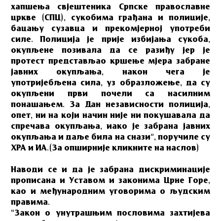
хапшења свјештеника Српске православне
цркве (СПЦ), сукобима грађана и полиције,
бацању сузавца и прекомјерној употреби
силе. Полиција је прије избијања сукоба,
окупљене позивала да се разиђу јер је
протест представљао кршење мјера забране
јавних окупљања, након чега је
употријебљена сила, уз образложење, да су
окупљени први почели са насилним
понашањем. За Дан независности полиција,
опет, ни на који начин није ни покушавала да
спречава окупљања, иако је забрана јавних
окупљања и даље била на снази”, поручиле су
ХРА и ИА.
(За опширније кликните на наслов)
Наводи се и да је забрана дискриминације
прописана и Уставом и законима Црне Горе,
као и међународним уговорима о људским
правима.
“Закон о унутрашњим пословима захтијева