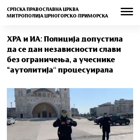
СРПСКА ПРАВОСЛАВНА ЦРКВА
МИТРОПОЛИЈА ЦРНОГОРСКО-ПРИМОРСКА
ХРА и ИА: Полиција допустила
да се дан независности слави
без ограничења, а учеснике
“аутолитија” процесуирала