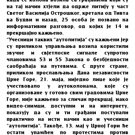
када се колона возила са грађанима који су
на тај начин хтјели да одрже литију у част
Светог Василија Острошког, кретала од Тивта
ка Будви и назад, 25 особа је позвано на
информативни разговор, од којих је 14 и
прекршајно кажњено.
“Учесници таквих “аутолитија” су кажњени јер
су приликом управљања возила користили
звучне и свјетлосне сигнале супротно
члановима 53 и 55 Закона о безбједности
саобраћаја на путевима. С друге стране,
приликом прослављања Дана независности
Црне Горе, 21. маја, ниједно лице које је
учествовало у аутоколонама, које су
организоване у готово свим градовима Црне
Горе, није кажњено за сличан прекршај, иако
видео-снимци, доступни и на интернету,
показују да су и ти грађани поступали
практично на исти начин као и учесници
“аутолитија”. Такође, 13. мај у Црној Гори ће
остати упамћен по протестима против