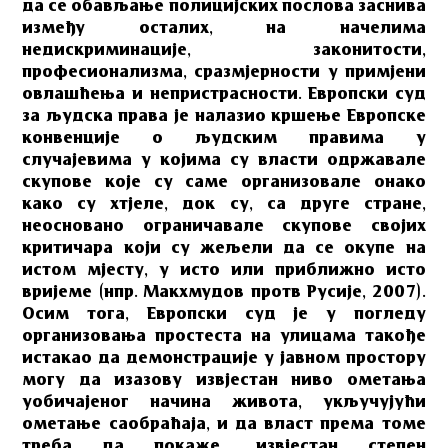
да се обављање полицијских послова заснива
између осталих, на начелима
недискриминације, законитости,
професионализма, сразмјерности у примјени
овлашћења и непристрасности. Европски суд
за људска права је налазио кршење Европске
конвенције о људским правима у
случајевима у којима су власти одржавале
скупове које су саме организовале онако
како су хтјеле, док су, са друге стране,
неосновано ограничавале скупове својих
критичара који су жељели да се окупе на
истом мјесту, у исто или приближно исто
вријеме (нпр. Макхмудов протв Русије, 2007).
Осим тога, Европски суд је у погледу
организовања простеста на улицама такође
истакао да демонстрације у јавном простору
могу да изазову извјестан ниво ометања
уобичајеног начина живота, укључујући
ометање саобраћаја, и да власт према томе
треба да покаже „извјестан степен