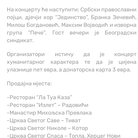
На концерту ће наступити: Србски православни
појци, дјечји хор “Јединство”, Бранка Зечевић,
Милош Богдановић, Максим Војводић и изворна
група “Пече”. Гост вечери је Београдски
синдикат.
Организатори истичу да је концерт
хуманитарног карактера те да је цијена
улазнице пет евра, а донаторска карта 3 евра.
Продајна мјеста:
-Ресторан “Ла Туа Каза”
-Ресторан “Излет” – Радовићи
-Манастир Михољска Превлака
-Црква Светог Саве – Тиват
-Црква Светог Николе – Котор
-Црква Светог Спаса – Топла, Херцег Нови