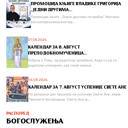
ПРОМОЦИЈА КЊИГЕ ВЛАДИКЕ ГРИГОРИЈА
,,ЈЕДНИ ДРУГИМА...
Промоција књиге „Једни другима потребни“ Његовог
високопреосвештенства...
07.08.2026.
КАЛЕНДАР ЗА 8. АВГУСТ
ПРЕПОДОБНОМУЧЕНИЦА...
Рођена у Риму, од родитеља хришћана. Када су јој се
родитељи упокојили, све своје имање...
06.08.2026.
КАЛЕНДАР ЗА 7. АВГУСТ УСПЕНИЈЕ СВЕТЕ АНЕ
На данашњи дан празнује се успеније Свете Ане, мајке
Пресвете Богородице. Света Ана је...
РАСПОРЕД
БОГОСЛУЖЕЊА