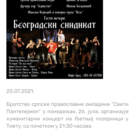
25.07.2021.
Братство српске православне омладине “Свети
Пантелејмон“ у понедељак, 26. јула, организује
хуманитарни концерт на Љетњој позорници у
Тивту, са почетком у 21:30 часова.