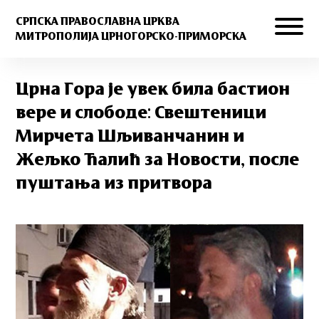
СРПСКА ПРАВОСЛАВНА ЦРКВА
МИТРОПОЛИЈА ЦРНОГОРСКО-ПРИМОРСКА
Црна Гора је увек била бастион
вере и слободе: Свештеници
Мирчета Шљиванчанин и
Жељко Ћалић за Новости, после
пуштања из притвора