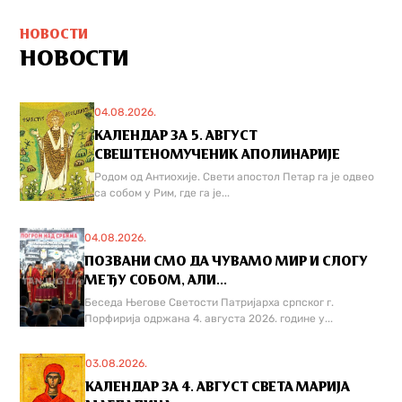
НОВОСТИ
НОВОСТИ
04.08.2026.
КАЛЕНДАР ЗА 5. АВГУСТ
СВЕШТЕНОМУЧЕНИК АПОЛИНАРИЈЕ
Родом од Антиохије. Свети апостол Петар га је одвео
са собом у Рим, где га је...
04.08.2026.
ПОЗВАНИ СМО ДА ЧУВАМО МИР И СЛОГУ
МЕЂУ СОБОМ, АЛИ...
Беседа Његове Светости Патријарха српског г.
Порфирија одржана 4. августа 2026. године у...
03.08.2026.
КАЛЕНДАР ЗА 4. АВГУСТ СВЕТА МАРИЈА