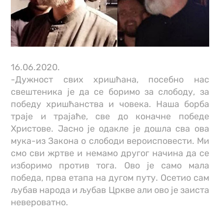
16.06.2020.
-Дужност свих хришћана, посебно нас
свештеника је да се боримо за слободу, за
победу хришћанства и човека. Наша борба
траје и трајаће, све до коначне победе
Христове. Јасно је одакле је дошла сва ова
мука-из Закона о слободи вероисповести. Ми
смо сви жртве и немамо другог начина да се
изборимо против тога. Ово је само мала
победа, прва етапа на дугом путу. Осетио сам
љубав народа и љубав Цркве али ово је заиста
невероватно.