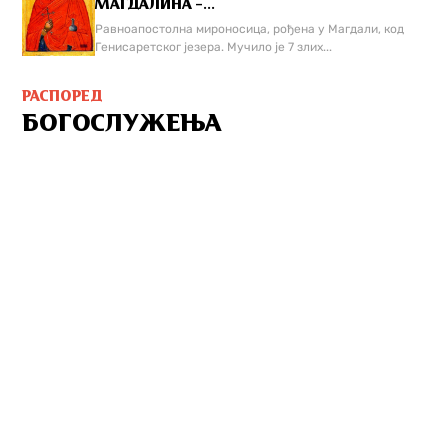
МАГДАЛИНА –...
Равноапостолна мироносица, рођена у Магдали, код
Генисаретског језера. Мучилo је 7 злих...
РАСПОРЕД
БОГОСЛУЖЕЊА