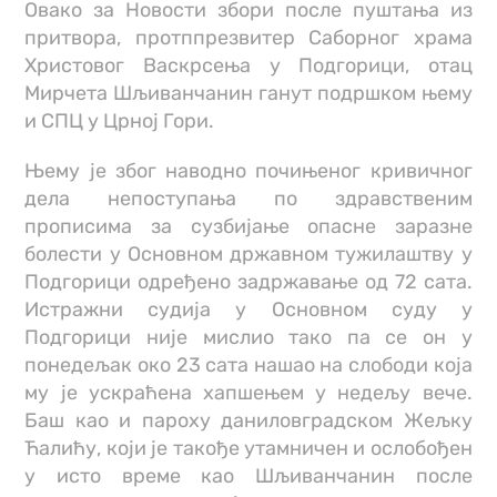
Овако за Новости збори после пуштања из
притвора, протппрезвитер Саборног храма
Христовог Васкрсења у Подгорици, отац
Мирчета Шљиванчанин ганут подршком њему
и СПЦ у Црној Гори.
Њему је због наводно почињеног кривичног
дела непоступања по здравственим
прописима за сузбијање опасне заразне
болести у Основном државном тужилаштву у
Подгорици одређено задржавање од 72 сата.
Истражни судија у Основном суду у
Подгорици није мислио тако па се он у
понедељак око 23 сата нашао на слободи која
му је ускраћена хапшењем у недељу вече.
Баш као и пароху даниловградском Жељку
Ћалићу, који је такође утамничен и ослобођен
у исто време као Шљиванчанин после