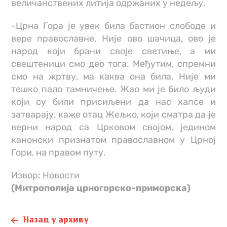
величанствених литија одржаних у недељу.
-Црна Гора је увек била бастион слободе и
вере православне. Није ово шачица, ово је
народ који брани своје светиње, а ми
свештеници смо део тога. Међутим, спремни
смо на жртву, ма каква она била. Није ми
тешко пало тамничење. Жао ми је било људи
који су били присиљени да нас хапсе и
затварају, каже отац Жељко, који сматра да је
верни народ са Црковом својом, једином
канонски признатом православном у Црној
Гори, на правом путу.
Извор: Новости
(Митрополија црногорско-приморска)
Назад у архиву