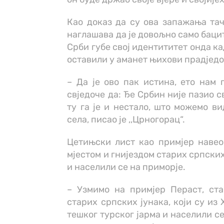
Као доказ да су ова запажања тач
наглашава да је довољно само баци
Срби губе свој идентититет онда кад
оставили у аманет њихови прадједо
– Да је ово пак истина, ето нам 
свједоче да: Ђе Србин није пазио св
ту га је и нестало, што можемо ви
села, писао је ,,Црногорац“.
Цетињски лист као примјер навео
мјестом и гнијездом старих српских
и населили се на приморје.
– Узмимо на примјер Пераст, ста
старих српских јунака, који су из
тешког турског јарма и населили с