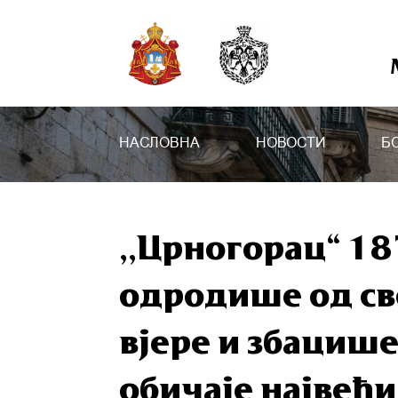
НАСЛОВНА
НОВОСТИ
Б
,,Црногорац“ 18
одродише од св
вјере и збацише
обичаје највећ