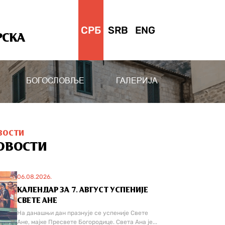
СРБ
SRB
ENG
РСКА
БОГОСЛОВЉЕ
ГАЛЕРИЈА
ВОСТИ
ОВОСТИ
06.08.2026.
КАЛЕНДАР ЗА 7. АВГУСТ УСПЕНИЈЕ
СВЕТЕ АНЕ
На данашњи дан празнује се успеније Свете
Ане, мајке Пресвете Богородице. Света Ана је...