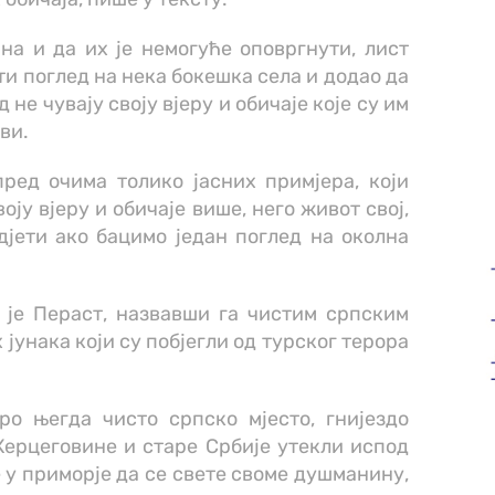
на и да их је немогуће оповргнути, лист
ти поглед на нека бокешка села и додао да
 не чувају своју вјеру и обичаје које су им
ви.
пред очима толико јасних примјера, који
оју вјеру и обичаје више, него живот свој,
дјети ако бацимо један поглед на околна
 је Пераст, назвавши га чистим српским
 јунака који су побјегли од турског терора
ро његда чисто српско мјесто, гнијездо
 Херцеговине и старе Србије утекли испод
е у приморје да се свете своме душманину,