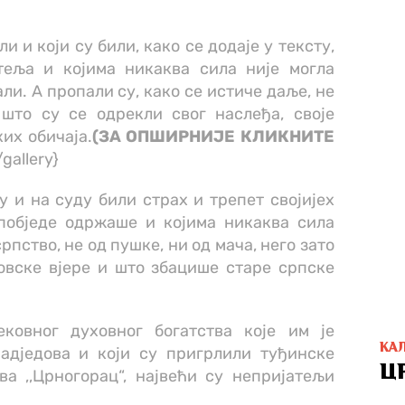
и и који су били, како се додаје у тексту,
теља и којима никаква сила није могла
ли. А пропали су, како се истиче даље, не
што су се одрекли свог наслеђа, своје
их обичаја.
(ЗА ОПШИРНИЈЕ КЛИКНИТЕ
gallery}
ру и на суду били страх и трепет својијех
 побједе одржаше и којима никаква сила
рпство, не од пушке, ни од мача, него зато
овске вјере и што збацише старе српске
ковног духовног богатства које им је
КА
адједова и који су пригрлили туђинске
Ц
ва ,,Црногорац“, највећи су непријатељи