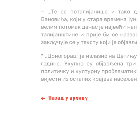
– …Те се поталијанише и тако д
Бановића, који у стара времена јун
велим потомак данас је највећи не
талијанштине и прије би се назвао
закључује се у тексту који је објавље
* ,,Црногорац“ је излазио на Цетињу,
године. Укупно су објављена три
политичку и културну проблематику
вијести из осталих крајева насеље
Назад у архиву