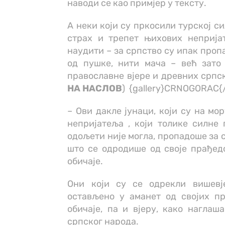
наводи се као примјер у тексту.
А неки који су пркосили турској сил
страх и трепет њихових неприја
наудити – за српство су ипак пропа
од пушке, нити мача – већ зато 
православне вјере и древних српск
НА НАСЛОВ
) {gallery}CRNOGORAC{/
– Ови дакле јунаци, који су на мо
непријатеља , који толике силне
одољети није могла, пропадоше за с
што се одродише од своје прађед
обичаје.
Они који су се одрекли вишевје
остављено у аманет од својих пр
обичаје, па и вјеру, како наглаша
српског народа.