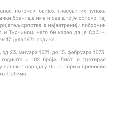
анас потомак овијех гласовитих јунака
ачки бранише име и све што је српско, тај
пријатељ српства, а најватренији поборник
 и Турчином, него би казао да је Србин,
н 17. јула 1871. године.
 од 23. јануара 1871. до 15. фебруара 1873.
 годишта и 102 броја. Лист је третирао
 српског народа у Црној Гори и преносио
них Србима.