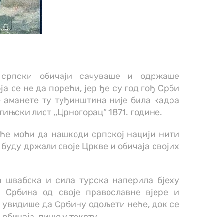
 српски обичаји сачуваше и одржаше
ја се не да порећи, јер ђе су год гођ Срби
 аманете ту туђинштина није била кадра
тињски лист ,,Црногорац“ 1871. године.
еће моћи да нашкоди српској нацији нити
 буду држали своје Цркве и обичаја својих
а швабска и сила турска наперила бјеху
е Србина од своје православне вјере и
ни увидише да Србину одољети неће, док се
 обичаја, пише у тексту.