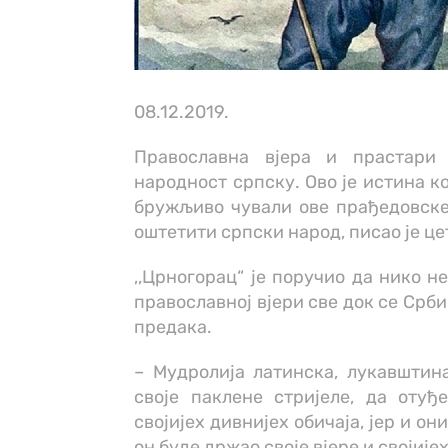
08.12.2019.
Православна вјера и прастари
народност српску. Ово је истина ко
бружљиво чували ове прађедовске
оштетити српски народ, писао је це
,,Црногорац“ је поручио да нико н
православној вјери све док се Срби
предака.
– Мудролија латинска, лукавштин
своје паклене стријеле, да отуђ
својијех дивнијех обичаја, јер и о
он буде држао своје вјере и својијех