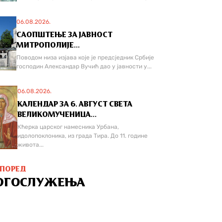
06.08.2026.
САОПШТЕЊЕ ЗА ЈАВНОСТ
МИТРОПОЛИЈЕ...
Поводом низа изјава које је предсједник Србије
господин Александар Вучић дао у јавности у...
06.08.2026.
КАЛЕНДАР ЗА 6. АВГУСТ СВЕТА
ВЕЛИКОМУЧЕНИЦА...
Кћерка царског намесника Урбана,
идолопоклоника, из града Тира. До 11. године
живота...
СПОРЕД
ОГОСЛУЖЕЊА