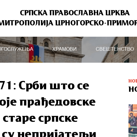
СРПСКА ПРАВОСЛАВНА ЦРКВА
МИТРОПОЛИЈА ЦРНОГОРСКО-ПРИМО
ОГОСЛУЖЕЊА
ХРАМОВИ
СВЕШТЕНСТВО
НО
71: Срби што се
Н
оје прађедовске
 старе српске
и су непријатељи