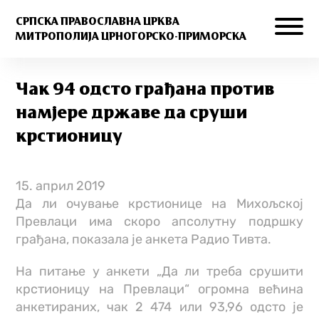
СРПСКА ПРАВОСЛАВНА ЦРКВА
МИТРОПОЛИЈА ЦРНОГОРСКО-ПРИМОРСКА
Чак 94 одсто грађана против
намјере државе да сруши
крстионицу
15. април 2019
Да ли очување крстионице на Михољској
Превлаци има скоро апсолутну подршку
грађана, показала је анкета Радио Тивта.
На питање у анкети „Да ли треба срушити
крстионицу на Превлаци“ огромна већина
анкетираних, чак 2 474 или 93,96 одсто је