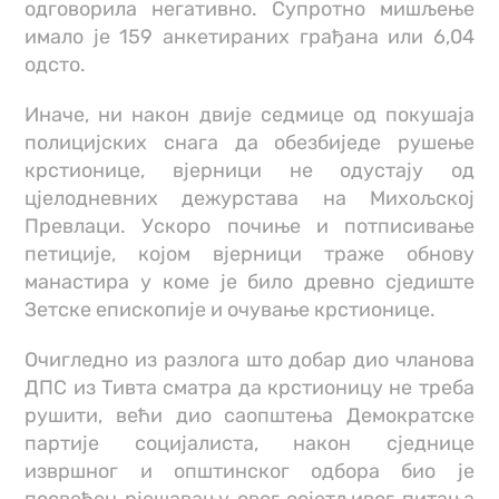
одговорила негативно. Супротно мишљење
имало је 159 анкетираних грађана или 6,04
одсто.
Иначе, ни након двије седмице од покушаја
полицијских снага да обезбиједе рушење
крстионице, вјерници не одустају од
цјелодневних дежурстава на Михољској
Превлаци. Ускоро почиње и потписивање
петиције, којом вјерници траже обнову
манастира у коме је било древно сједиште
Зетске епископије и очување крстионице.
Очигледно из разлога што добар дио чланова
ДПС из Тивта сматра да крстионицу не треба
рушити, већи дио саопштења Демократске
партије социјалиста, након сједнице
извршног и општинског одбора био је