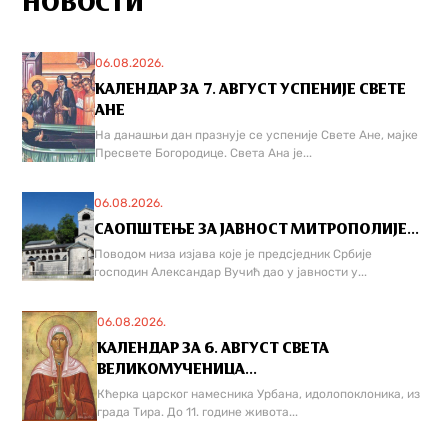
НОВОСТИ
06.08.2026.
КАЛЕНДАР ЗА 7. АВГУСТ УСПЕНИЈЕ СВЕТЕ
АНЕ
На данашњи дан празнује се успеније Свете Ане, мајке
Пресвете Богородице. Света Ана је...
06.08.2026.
САОПШТЕЊЕ ЗА ЈАВНОСТ МИТРОПОЛИЈЕ...
Поводом низа изјава које је предсједник Србије
господин Александар Вучић дао у јавности у...
06.08.2026.
КАЛЕНДАР ЗА 6. АВГУСТ СВЕТА
ВЕЛИКОМУЧЕНИЦА...
Кћерка царског намесника Урбана, идолопоклоника, из
града Тира. До 11. године живота...