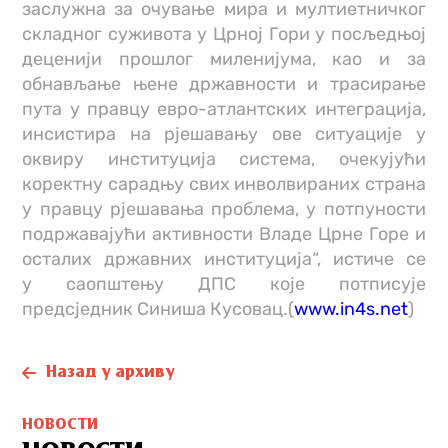
заслужна за очување мира и мултиетничког
складног суживота у Црној Гори у посљедњој
деценији прошлог миленијума, као и за
обнављање њене државности и трасирање
пута у правцу евро-атлантских интеграција,
инсистира на рјешавању ове ситуације у
оквиру институција система, очекујући
коректну сарадњу свих инволвираних страна
у правцу рјешавања проблема, у потпуности
подржавајући активности Владе Црне Горе и
осталих државних институција“, истиче се
у саопштењу ДПС које потписује
предсједник Синиша Кусовац.(
www.in4s.net
)
Назад у архиву
НОВОСТИ