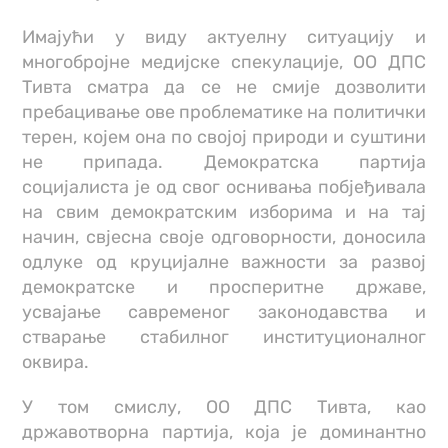
Имајући у виду актуелну ситуацију и
многобројне медијске спекулације, ОО ДПС
Тивта сматра да се не смије дозволити
пребацивање ове проблематике на политички
терен, којем она по својој природи и суштини
не припада. Демократска партија
социјалиста је од свог оснивања побјеђивала
на свим демократским изборима и на тај
начин, свјесна своје одговорности, доносила
одлуке од круцијалне важности за развој
демократске и просперитне државе,
усвајање савременог законодавства и
стварање стабилног институционалног
оквира.
У том смислу, ОО ДПС Тивта, као
државотворна партија, која је доминантно