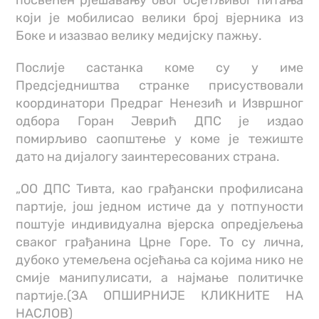
посвећен рјешавању овог осјетљивог питања
који је мобилисао велики број вјерника из
Боке и изазвао велику медијску пажњу.
Послије састанка коме су у име
Предсједништва странке присуствовали
координатори Предраг Ненезић и Извршног
одбора Горан Јеврић ДПС је издао
помирљиво саопштење у коме је тежиште
дато на дијалогу заинтересованих страна.
„ОО ДПС Тивта, као грађански профилисана
партије, још једном истиче да у потпуности
поштује индивидуална вјерска опредјељења
сваког грађанина Црне Горе. То су лична,
дубоко утемељена осјећања са којима нико не
смије манипулисати, а најмање политичке
партије.
(ЗА ОПШИРНИЈЕ КЛИКНИТЕ НА
НАСЛОВ)