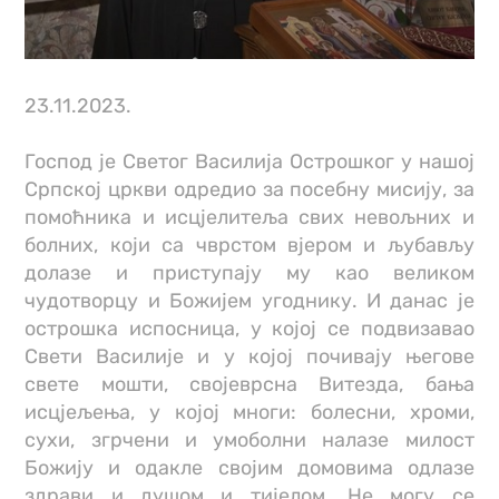
23.11.2023.
Господ је Светог Василија Острошког у нашој
Српској цркви одредио за посебну мисију, за
помоћника и исцјелитеља свих невољних и
болних, који са чврстом вјером и љубављу
долазе и приступају му као великом
чудотворцу и Божијем угоднику. И данас је
острошка испосница, у којој се подвизавао
Свети Василије и у којој почивају његове
свете мошти, својеврсна Витезда, бања
исцјељења, у којој многи: болесни, хроми,
сухи, згрчени и умоболни налазе милост
Божију и одакле својим домовима одлазе
здрави и душом и тијелом. Не могу се