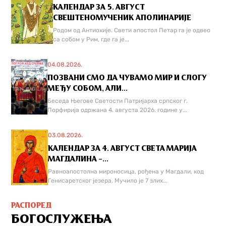
КАЛЕНДАР ЗА 5. АВГУСТ
СВЕШТЕНОМУЧЕНИК АПОЛИНАРИЈЕ
Родом од Антиохије. Свети апостол Петар га је одвео
са собом у Рим, где га је...
04.08.2026.
ПОЗВАНИ СМО ДА ЧУВАМО МИР И СЛОГУ
МЕЂУ СОБОМ, АЛИ...
Беседа Његове Светости Патријарха српског г.
Порфирија одржана 4. августа 2026. године у...
03.08.2026.
КАЛЕНДАР ЗА 4. АВГУСТ СВЕТА МАРИЈА
МАГДАЛИНА –...
Равноапостолна мироносица, рођена у Магдали, код
Генисаретског језера. Мучилo је 7 злих...
РАСПОРЕД
БОГОСЛУЖЕЊА