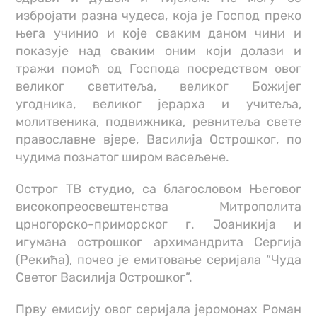
избројати разна чудеса, која је Господ преко
њега учинио и које сваким даном чини и
показује над сваким оним који долази и
тражи помоћ од Господа посредством овог
великог светитеља, великог Божијег
угодника, великог јерарха и учитеља,
молитвеника, подвижника, ревнитеља свете
православне вјере, Василија Острошког, по
чудима познатог широм васељене.
Острог ТВ студио, са благословом Његовог
високопреосвештенства Митрополита
црногорско-приморског г. Јоаникија и
игумана острошког архимандрита Сергија
(Рекића), почео је емитовање серијала “Чуда
Светог Василија Острошког”.
Прву емисију овог серијала јеромонах Роман