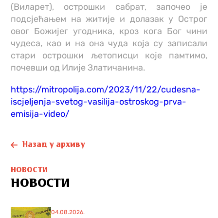
(Виларет), острошки сабрат, започео је
подсјећањем на житије и долазак у Острог
овог Божијег угодника, кроз кога Бог чини
чудеса, као и на она чуда која су записали
стари острошки љетописци које памтимо,
почевши од Илије Златичанина.
https://mitropolija.com/2023/11/22/cudesna-
iscjeljenja-svetog-vasilija-ostroskog-prva-
emisija-video/
Назад у архиву
НОВОСТИ
НОВОСТИ
04.08.2026.