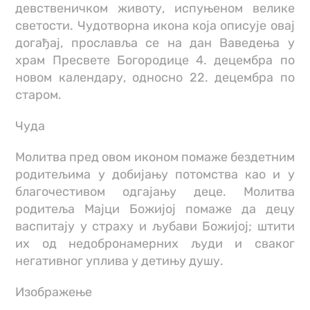
девственичком животу, испуњеном велике
светости. Чудотворна икона која описује овај
догађај, прославља се на дан Ваведења у
храм Пресвете Богородице 4. децембра по
новом календару, односно 22. децембра по
старом.
Чуда
Молитва пред овом иконом помаже бездетним
родитељима у добијању потомства као и у
благочестивом одгајању деце. Молитва
родитеља Мајци Божијој помаже да децу
васпитају у страху и љубави Божијој; штити
их од недобронамерних људи и сваког
негативног уплива у детињу душу.
Изображење