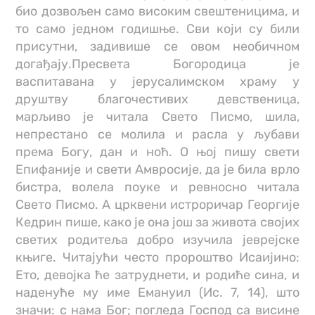
био дозвољен само високим свештеницима, и
то само једном годишње. Сви који су били
присутни, задивише се овом необичном
догађају.Пресвета Богородица је
васпитавана у јерусалимском храму у
друштву благочестивих девственица,
марљиво је читала Свето Писмо, шила,
непрестано се молила и расла у љубави
према Богу, дан и ноћ. О њој пишу свети
Епифаније и свети Амвросије, да је била врло
бистра, волела поуке и ревносно читала
Свето Писмо. А црквени истроричар Георгије
Кедрин пише, како је она још за живота својих
светих родитеља добро изучила јеврејске
књиге. Читајући често пророштво Исаијино:
Ето, девојка ће затруднети, и родиће сина, и
наденуће му име Емануил (Ис. 7, 14), што
значи: с нама Бог; погледа Господ са висине