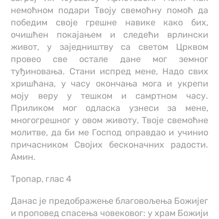
немоћном подари Твоју свемоћну помоћ да
победим своје грешне навике како бих,
очишћен покајањем и следећи врлински
живот, у заједништву са светом Црквом
провео све остале дане мог земног
туђиновања. Стани испред мене, Надо свих
хришћана, у часу окончања мога и укрепи
моју веру у тешком и самртном часу.
Приликом мог одласка узнеси за мене,
многогрешног у овом животу, Твоје свемоћне
молитве, да би ме Господ оправдао и учинио
причасником Својих бесконачних радости.
Амин.
Тропар, глас 4
Данас је предображење благовољења Божијег
и проповед спасења човековог: у храм Божији