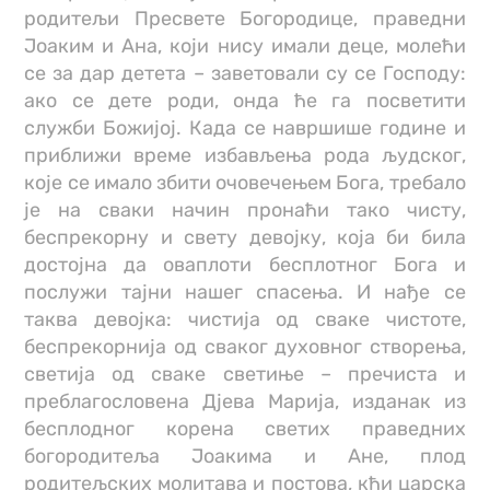
родитељи Пресвете Богородице, праведни
Јоаким и Ана, који нису имали деце, молећи
се за дар детета – заветовали су се Господу:
ако се дете роди, онда ће га посветити
служби Божијој. Када се навршише године и
приближи време избављења рода људског,
које се имало збити очовечењем Бога, требало
је на сваки начин пронаћи тако чисту,
беспрекорну и свету девојку, која би била
достојна да оваплоти бесплотног Бога и
послужи тајни нашег спасења. И нађе се
таква девојка: чистија од сваке чистоте,
беспрекорнија од сваког духовног створења,
светија од сваке светиње – пречиста и
преблагословена Дјева Марија, изданак из
бесплодног корена светих праведних
богородитеља Јоакима и Ане, плод
родитељских молитава и постова, кћи царска