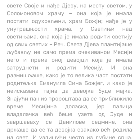
свете Своје и нађе Дјеву, на месту светом, у
Соломоновом храму – она која је имала
постати одуховљени, храм Божји; нађе је у
унутрашњости храма, у Светињи над
светињама, она која је имала родити светију
од свих светих – Реч. Света Дјева пламтијаше
љубављу не само према очекиваном Месији
него и према оној девојци која је имала
затруднети и родити Месију. И она
размишљаше, како је то велика част постати
родитељка Емануила Сина Божјег, и како је
неисказана тајна да девојка буде мајка.
Знајући пак из пророштава да се приближило
време Месијина доласка, јер палица
владалачка већ беше узета од Јуде и
завршаваху се Данилове седмине, она
држаше да се та девојка свакако већ родила
на свет. И уздишући често из дубине срца,