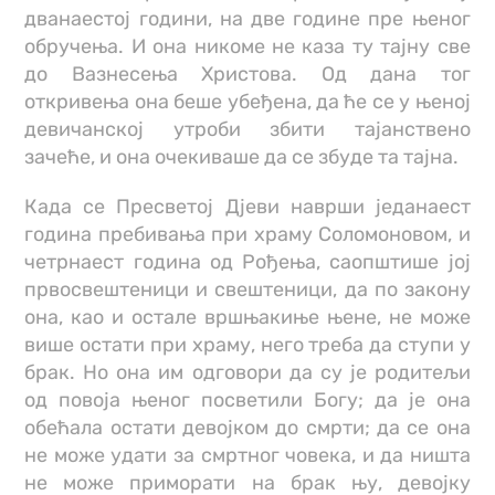
дванаестој години, на две године пре њеног
обручења. И она никоме не каза ту тајну све
до Вазнесења Христова. Од дана тог
откривења она беше убеђена, да ће се у њеној
девичанској утроби збити тајанствено
зачеће, и она очекиваше да се збуде та тајна.
Када се Пресветој Дјеви наврши једанаест
година пребивања при храму Соломоновом, и
четрнаест година од Рођења, саопштише јој
првосвештеници и свештеници, да по закону
она, као и остале вршњакиње њене, не може
више остати при храму, него треба да ступи у
брак. Но она им одговори да су је родитељи
од повоја њеног посветили Богу; да је она
обећала остати девојком до смрти; да се она
не може удати за смртног човека, и да ништа
не може приморати на брак њу, девојку