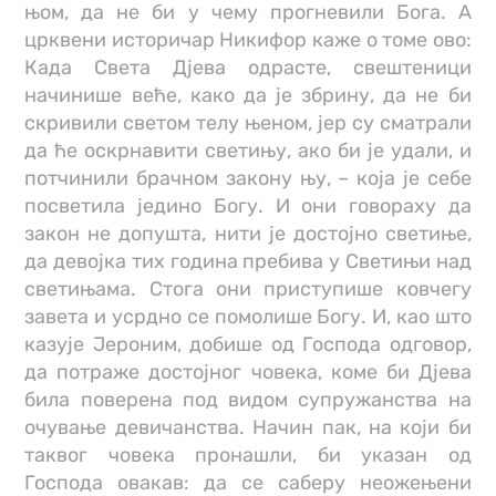
њом, да не би у чему прогневили Бога. А
црквени историчар Никифор каже о томе ово:
Када Света Дјева одрасте, свештеници
начинише веће, како да је збрину, да не би
скривили светом телу њеном, јер су сматрали
да ће оскрнавити светињу, ако би је удали, и
потчинили брачном закону њу, – која је себе
посветила једино Богу. И они говораху да
закон не допушта, нити је достојно светиње,
да девојка тих година пребива у Светињи над
светињама. Стога они приступише ковчегу
завета и усрдно се помолише Богу. И, као што
казује Јероним, добише од Господа одговор,
да потраже достојног човека, коме би Дјева
била поверена под видом супружанства на
очување девичанства. Начин пак, на који би
таквог човека пронашли, би указан од
Господа овакав: да се саберу неожењени