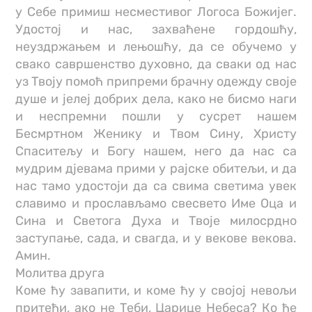
у Себе примиш несместивог Логоса Божијег.
Удостој и нас, захваћене гордошћу,
неуздржањем и лењошћу, да се обучемо у
свако савршенство духовно, да сваки од нас
уз Твоју помоћ припреми брачну одежду своје
душе и јелеј добрих дела, како не бисмо наги
и неспремни пошли у сусрет нашем
Бесмртном Женику и Твом Сину, Христу
Спаситељу и Богу нашем, него да нас са
мудрим дјевама прими у рајске обитељи, и да
нас тамо удостоји да са свима светима увек
славимо и прослављамо свесвето Име Оца и
Сина и Светога Духа и Твоје милосрдно
заступање, сада, и свагда, и у векове векова.
Амин.
Молитва друга
Коме ћу завапити, и коме ћу у својој невољи
притећи, ако не Теби, Царице Небеса? Ко ће