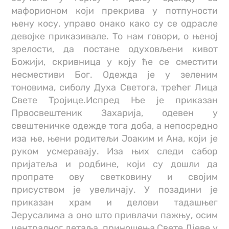
мафорионом који прекрива у потпуности
њену косу, управо онако како су се одрасле
девојке приказивале. То нам говори, о њеној
зрелости, да постане одуховљени кивот
Божији, скривница у коју ће се сместити
несместиви Бог. Одежда је у зеленим
тоновима, сиболу Духа Светога, трећег Лица
Свете Тројице.Испред Ње је приказан
Првосвештеник Захарија, одевен у
свештеничке одежде тога доба, а непосредно
иза ње, њени родитељи Јоаким и Ана, који је
руком усмеравају. Иза њих следи сабор
пријатеља и родбине, који су дошли да
пропрате ову светковину и својим
присуством је увеличају. У позадини је
приказан храм и делови тадашњег
Јерусалима а оно што привлачи пажњу, осим
централног детаља, приношења Свете Дјеве у