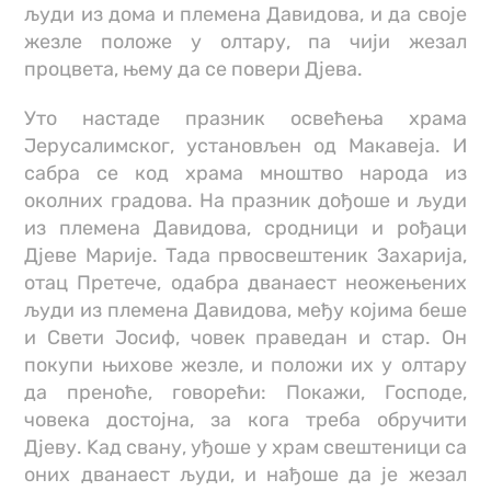
људи из дома и племена Давидова, и да своје
жезле положе у олтару, па чији жезал
процвета, њему да се повери Дјева.
Уто настаде празник освећења храма
Јерусалимског, установљен од Макавеја. И
сабра се код храма мноштво народа из
околних градова. На празник дођоше и људи
из племена Давидова, сродници и рођаци
Дјеве Марије. Тада првосвештеник Захарија,
отац Претече, одабра дванаест неожењених
људи из племена Давидова, међу којима беше
и Свети Јосиф, човек праведан и стар. Oн
покупи њихове жезле, и положи их у олтару
да преноће, говорећи: Покажи, Господе,
човека достојна, за кога треба обручити
Дјеву. Kад свану, уђоше у храм свештеници са
оних дванаест људи, и нађоше да је жезал