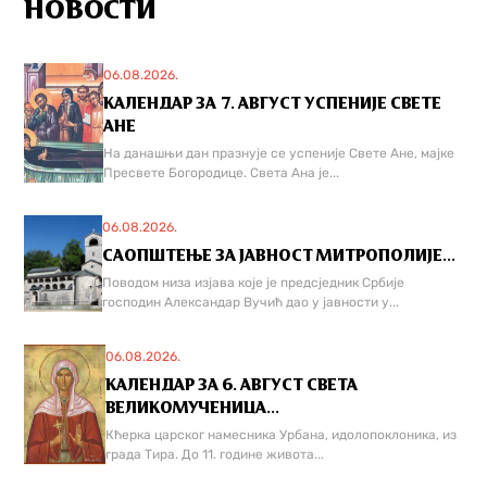
НОВОСТИ
06.08.2026.
КАЛЕНДАР ЗА 7. АВГУСТ УСПЕНИЈЕ СВЕТЕ
АНЕ
На данашњи дан празнује се успеније Свете Ане, мајке
Пресвете Богородице. Света Ана је...
06.08.2026.
САОПШТЕЊЕ ЗА ЈАВНОСТ МИТРОПОЛИЈЕ...
Поводом низа изјава које је предсједник Србије
господин Александар Вучић дао у јавности у...
06.08.2026.
КАЛЕНДАР ЗА 6. АВГУСТ СВЕТА
ВЕЛИКОМУЧЕНИЦА...
Кћерка царског намесника Урбана, идолопоклоника, из
града Тира. До 11. године живота...