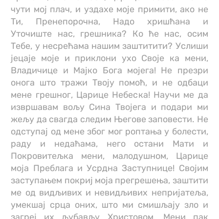
чути мој плач, и уздахе моје примити, ако не
Ти, Пренепорочна, Надо хришћана и
Уточиште нас, грешника? Ко ће нас, осим
Тебе, у несрећама нашим заштитити? Услиши
јецаје моје и приклони ухо Своје ка мени,
Владичице и Мајко Бога мојега! Не презри
онога што тражи Твоју помоћ, и не одбаци
мене грешног, Царице Небеска! Научи ме да
извршавам вољу Сина Твојега и подари ми
жељу да свагда следим Његове заповести. Не
одступај од мене због мог роптања у болести,
раду и недаћама, него остани Мати и
Покровитељка мени, малодушном, Царице
моја Преблага и Усрдна Заступнице! Својим
заступањем покриј моја прегрешења, заштити
ме од видљивих и невидљивих непријатеља,
умекшај срца оних, што ми смишљају зло и
загреј их љубављу Христовом. Мени пак