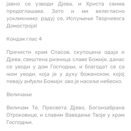
јавно се узводи Дјева, и Христа свима
предоглашава. Зато и ми велегласно
ускликнимо: радуј се, Испуњење Творчевога
Домостроја!
Кондак глас 4
Пречисти храм Спасов, скупоцена одаја и
Дјева, свештена ризница славе Божије, данас
се уводи у дом Господњи, и благодат се са
њом уводи, која је у духу божанском, којој
певају анђели Божији: ово је насеље небеско.
Величање
Величам Те, Пресвета Дјево, Богоизабрана
Отроковице, и славим Ваведење Твоје у храм
Господњи.