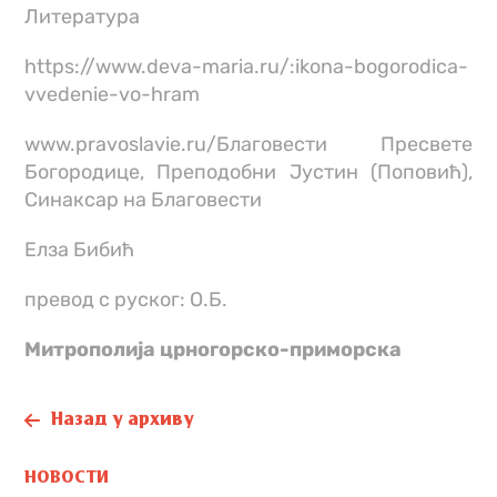
Литература
https://www.deva-maria.ru/:ikona-bogorodica-
vvedenie-vo-hram
www.pravoslavie.ru/Благовести Пресвете
Богородице, Преподобни Јустин (Поповић),
Синаксар на Благовести
Елза Бибић
превод с руског: О.Б.
Митрополијa црногорско-приморскa
Назад у архиву
НОВОСТИ