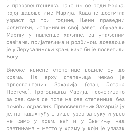
и првосвештеничка. Tако им се роди ћерка,
којој дадоше име Марија. Када је достигла
узраст од три године, Њени праведни
родитељи, испунивши свој завет, обукавши
Марију у најлепше хаљине, са упаљеним
свећама, пријатељима и родбином, доведоше
је у Јерусалимски храм, како би је посветили
Богу.
Високе камене степенице водиле су до
храма. На врху степеница чекао jе
првосвештеник Захарија (отац Јована
Претече). Трогодишња Марија, неочекивано
за све, сама се попе на ове степенице, без
помоћи одраслих. Првосвештеник Захарија jу
jе, по надахнућу с више, узео за руку и увео
не само у храм, већ и у Светињу над
светињама – место у храму у који је улазак