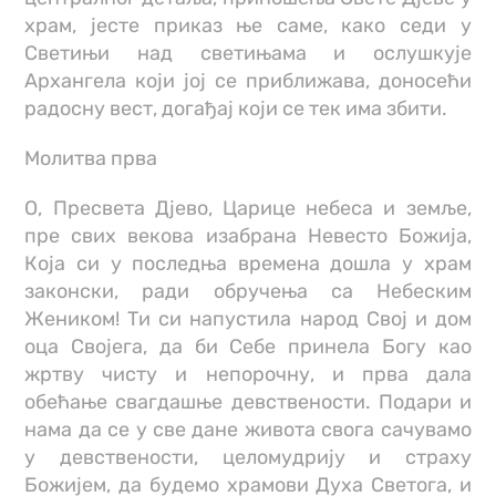
храм, јесте приказ ње саме, како седи у
Светињи над светињама и ослушкује
Архангела који јој се приближава, доносећи
радосну вест, догађај који се тек има збити.
Молитва прва
О, Пресвета Дјево, Царице небеса и земље,
пре свих векова изабрана Невесто Божија,
Која си у последња времена дошла у храм
законски, ради обручења са Небеским
Жеником! Ти си напустила народ Свој и дом
оца Својега, да би Себе принела Богу као
жртву чисту и непорочну, и прва дала
обећање свагдашње девствености. Подари и
нама да се у све дане живота свога сачувамо
у девствености, целомудрију и страху
Божијем, да будемо храмови Духа Светога, и