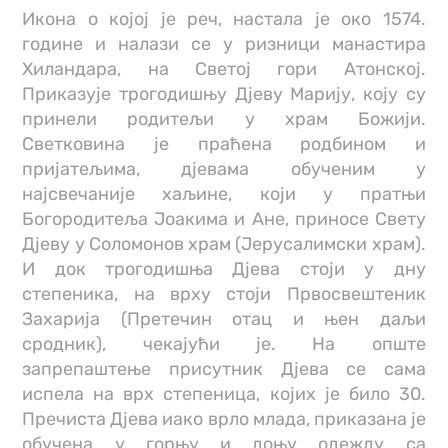
Икона о којој је реч, настала је око 1574.
године и налази се у ризници манастира
Хиландара, на Светој гори Атонској.
Приказује трогодишњу Дјеву Марију, коју су
принели родитељи у храм Божији.
Светковина је праћена родбином и
пријатељима, дјевама обученим у
најсвечаније хаљине, који у пратњи
Богородитеља Јоакима и Ане, приносе Свету
Дјеву у Соломонов храм (Јерусалимски храм).
И док трогодишња Дјева стоји у дну
степеника, на врху стоји Првосвештеник
Захарија (Претечин отац и њен даљи
сродник), чекајући је. На опште
запрепаштење присутник Дјева се сама
испела на врх степеница, којих је било 30.
Пречиста Дјева иако врло млада, приказана је
обучена у горњу и доњу одежду са