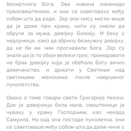
бесмртнога Бога. Ова новина изненади
првосвештенике, и они се саветоваху међу
собом шта да раде. Јер они нису могли више
да је држе при храму, нити су смели да
обруче за мужа, девојку Божију. И беху у
недоумици, како да збрину безмужну девојку,
да не би ма чим прогневили Бога. Јер су
знали да је то обоје велики грех: приморавати
на брак девојку која је обећала Богу вечно
девичанство, и држати у Светињи над
светињама женскиње, после навршеног
пунолетства.
Овако о томе говори свети Григорије Ниски:
Док је девојчица била мала, свештеници је
чуваху у храму Господњем, као некада
Самуила. Но кад она постаде пунолетна, они
се саветоваше међу собом шта да даље чине с