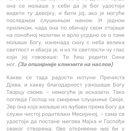
она се мољаше у себи да је Бог удостоји
видети ту девојку, и бити јој, ако је могуће
последњом слушкињом њеном. И једном
приликом, када она по обичају свом стајаше
на поноћној молитви и врло усрдно се о томе
мољаше Богу, изненада сину с неба велика
светлост и обасја је, и из те светлости чу глас
који јој говораше: Ти ћеш родити Сина
мог.
(За опширније кликните на наслов)
Какве се тада радости испуни Пречиста
Дјева, и какву благодарност узношаше Богу
Творцу своме, – немогуће је исказати. Тако
погледа Господ на смирење слушкиње Своје.
Јер она која жељаше из љубави према Богу да
служи чистој родитељки Месијиној, – сама се
удостоји да постане његова Мајка и Госпођа
сваког створења. Ово откривење њој би у