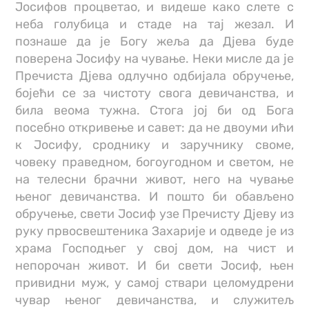
Јосифов процветао, и видеше како слете с
неба голубица и стаде на тај жезал. И
познаше да је Богу жеља да Дјева буде
поверена Јосифу на чување. Неки мисле да је
Пречиста Дјева одлучно одбијала обручење,
бојећи се за чистоту свога девичанства, и
била веома тужна. Стога јој би од Бога
посебно откривење и савет: да не двоуми ићи
к Јосифу, сроднику и заручнику своме,
човеку праведном, богоугодном и светом, не
на телесни брачни живот, него на чување
њеног девичанства. И пошто би обављено
обручење, свети Јосиф узе Пречисту Дјеву из
руку првосвештеника Захарије и одведе је из
храма Господњег у свој дом, на чист и
непорочан живот. И би свети Јосиф, њен
привидни муж, у самој ствари целомудрени
чувар њеног девичанства, и служитељ