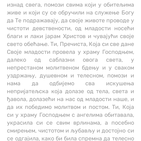
изнад свега, помози свима који у обитељима
живе и који су се обручили на служење Богу
да Те подражавају, да своје животе проводе у
чистоти девствености, од младости носећи
благи и лаки јарам Христов и чувајући своје
свето обећање. Ти, Пречиста, Која си све дане
Своје младости провела у храму Господњем,
далеко од саблазни овога света, у
непрестаном молитвеном бдењу и у сваком
уздржању, душевном и телесном, помози и
нама да одбијемо сва искушења
непријатељска која долазе од тела, света и
ђавола, долазећи на нас од младости наше, и
да их победимо молитвом и постом. Ти, Која
си у храму Господњем с ангелима обитавала,
украсила си се свим врлинама, а посебно
смирењем, чистотом и љубављу и достојно си
се одгајила, како би била спремна да телесно