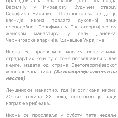
Праведни Јован благословио да се она прода
Василију у Муравјову, будућем старцу
Серафима Вирицког. Претпоставља се да је
касније икона предата духовној деци
преподобног Серафима у Светогеоргијевском
женском манастиру, у селу Даневка,
Черниговске епархије. (данашња Украјина)
Икона се прославила многим исцељењима
страдајућих који су о томе посведочили у две
књиге, издате од стране Светогеоргијевског
женског манастира.
(За опширније клкните на
наслов)
Леушински манастир, где је осликана икона,
30-тих година ХХ века, потопљен је ради
изградње рибњака.
Икона се прославља у суботу пете недеље