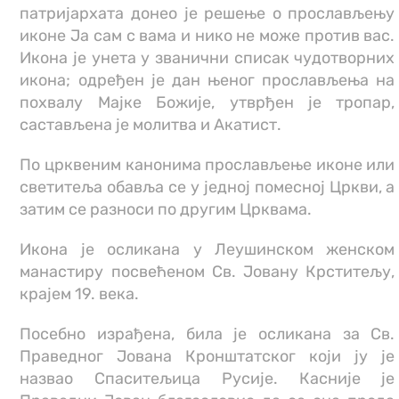
патријархата донео је решење о прослављeњу
иконе Ја сам с вама и нико не може против вас.
Икона је унета у званични списак чудотворних
икона; одређен је дан њеног прослављења на
похвалу Мајке Божије, утврђен је тропар,
састављена је молитва и Акатист.
По црквеним канонима прослављење иконе или
светитеља обавља се у једној помесној Цркви, а
затим се разноси по другим Црквама.
Икона је осликана у Леушинском женском
манастиру посвећеном Св. Јовану Крститељу,
крајем 19. века.
Посебно израђена, била је осликана за Св.
Праведног Јована Кронштатског који ју је
назвао Спаситељица Русије. Касније је