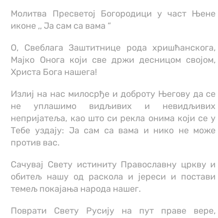
Молитва Пресветој Богородици у част Њене
иконе ,, Ја сам са вама “
О, Свеблага Заштитнице рода хришћанскога,
Мајко Онога који све држи десницом својом,
Христа Бога нашега!
Излиј на нас милосрђе и доброту Његову да се
не уплашимо видљивих и невидљивих
непријатеља, као што си рекла онима који се у
Тебе уздају: Ја сам са вама и нико не може
против вас.
Сачувај Свету истиниту Православну цркву и
обитељ нашу од раскола и јереси и постави
темељ покајања народа нашег.
Поврати Свету Русију на пут праве вере,