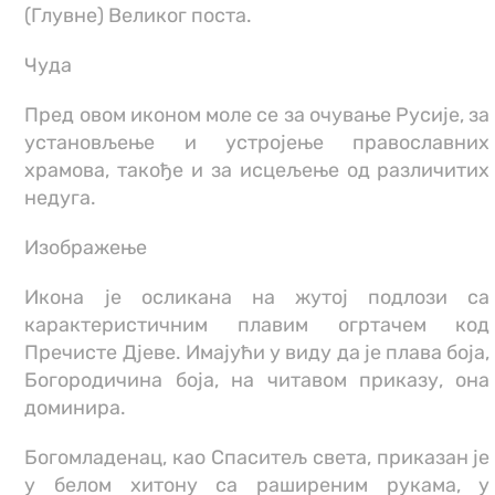
(Глувне) Великог поста.
Чуда
Пред овом иконом моле се за очување Русије, за
установљење и устројење православних
храмова, такође и за исцељење од различитих
недуга.
Изображење
Икона је осликана на жутој подлози са
карактеристичним плавим огртачем код
Пречисте Дјеве. Имајући у виду да је плава боја,
Богородичина боја, на читавом приказу, она
доминира.
Богомладенац, као Спаситељ света, приказан је
у белом хитону са раширеним рукама, у