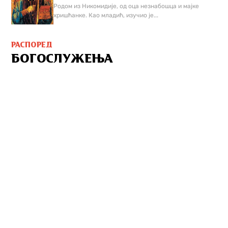
Родом из Никомидије, од оца незнабошца и мајке
хришћанке. Као младић, изучио је...
РАСПОРЕД
БОГОСЛУЖЕЊА