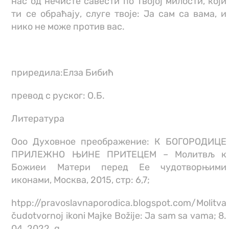
нас од нечисте савести по Твојој милости, који
ти се обраћају, слуге твоје: Ја сам са вама, и
нико не може против вас.
приредила:Елза Бибић
превод с руског: О.Б.
Литература
Ооо Духовное преображение: К БОГОРОДИЦЕ
ПРИЛЕЖНО ЊИНЕ ПРИТЕЦЕМ – Молитвљ к
Божиеи Матери перед Ее чудотворњими
иконами, Москва, 2015, стр: 6,7;
htpp://pravoslavnaporodica.blogspot.com/Molitva
čudotvornoj ikoni Majke Božije: Ja sam sa vama; 8.
04. 2022. g.