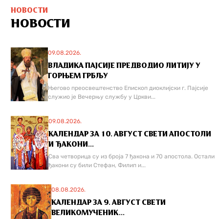
НОВОСТИ
НОВОСТИ
09.08.2026.
ВЛАДИКА ПАЈСИЈЕ ПРЕДВОДИО ЛИТИЈУ У
ГОРЊЕМ ГРБЉУ
Његово преосвештенство Епископ диоклијски г. Пајсије
служио је Вечерњу службу у Цркви...
09.08.2026.
КАЛЕНДАР ЗА 10. АВГУСТ СВЕТИ АПОСТОЛИ
И ЂАКОНИ...
Сва четворица су из броја 7 ђакона и 70 апостола. Остали
ђакони су били Стефан, Филип и...
08.08.2026.
КАЛЕНДАР ЗА 9. АВГУСТ СВЕТИ
ВЕЛИКОМУЧЕНИК...