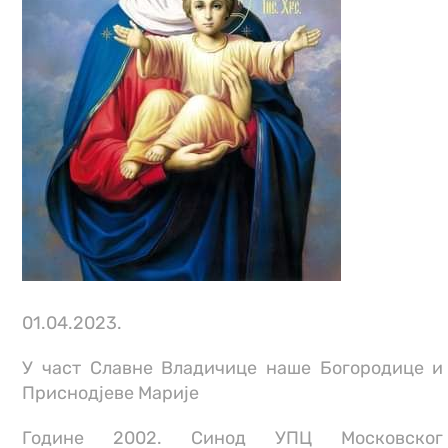
01.04.2023.
У част Славне Владичице наше Богородице и
Приснодјеве Марије
Године 2002. Синод УПЦ Московског