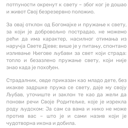
потпуности окренут к свету – због ког је дошао
и живот Свој безрезервно положио.
За овај отклон од Богомајке и пружање к свету,
за који је добровољно пострадао, не можемо
рећи да има карактер, насилног отимања из
наручја Свете Дјеве; више је у питању, спонтано
изливање Његове љубави за свет који страда:
топло и безазлено пружање свету, који није
знао када је похођен.
Страдалник, овде приказан као младо дете, без
икакве задршке пружа се свету, даје му своју
Љубав, уточиште и заклон те као да жели да
понови речи Своје Родитељке, које је изрекла
роду људском: Ја сам са вама и нико не може
против вас – што је и сами назив који је
чудотворна икона и добила.