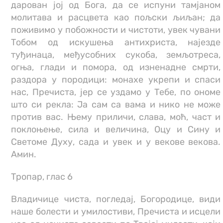
дарован јој од Бога, да се испуни тамјаном
молитава и расцвета као пољски љиљан; да
поживимо у побожности и чистоти, увек чувани
Тобом од искушења антихриста, најезде
туђинаца, међусобних сукоба, земљотреса,
огња, глади и помора, од изненадне смрти,
раздора у породици: монахе укрепи и спаси
нас, Пречиста, јер се уздамо у Тебе, по ономе
што си рекла: Ја сам са вама и нико не може
против вас. Њему приличи, слава, моћ, част и
поклоњење, сила и величина, Оцу и Сину и
Светоме Духу, сада и увек и у векове векова.
Амин.
Тропар, глас 6
Владичице чиста, погледај, Богородице, види
наше болести и умилостиви, Пречиста и исцели