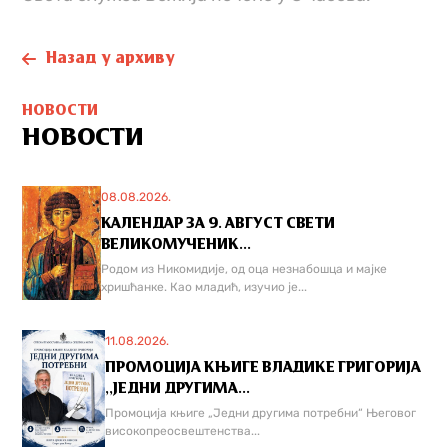
Назад у архиву
НОВОСТИ
НОВОСТИ
08.08.2026.
КАЛЕНДАР ЗА 9. АВГУСТ СВЕТИ
ВЕЛИКОМУЧЕНИК...
Родом из Никомидије, од оца незнабошца и мајке
хришћанке. Као младић, изучио је...
11.08.2026.
ПРОМОЦИЈА КЊИГЕ ВЛАДИКЕ ГРИГОРИЈА
,,ЈЕДНИ ДРУГИМА...
Промоција књиге „Једни другима потребни“ Његовог
високопреосвештенства...