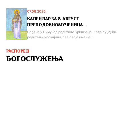
07.08.2026.
КАЛЕНДАР ЗА 8. АВГУСТ
ПРЕПОДОБНОМУЧЕНИЦА...
Рођена у Риму, од родитеља хришћана. Када су јој се
родитељи упокојили, све своје имање...
РАСПОРЕД
БОГОСЛУЖЕЊА