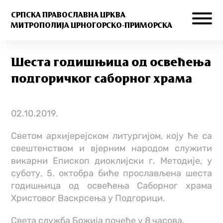
СРПСКА ПРАВОСЛАВНА ЦРКВА
МИТРОПОЛИЈА ЦРНОГОРСКО-ПРИМОРСКА
Шеста годишњица од освећења
подгоричког саборног храма
02.10.2019.
Светом архијерејском литургијом, коју ће са
свештенством и вјерним народом служити
викарни Епископ диоклијски г. Методије, у
суботу, 5. октобра биће прослављена шеста
годишњица од освећења Саборног храма
Христовог Васкрсења у Подгорици.
Света служба Божија почеће у 8 часова.