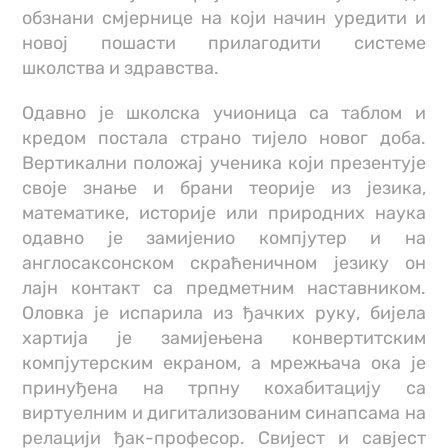
обзнани смјернице на који начин уредити и
новој пошасти прилагодити системе
школства и здравства.
Одавно је школска учионица са таблом и
кредом постала страно тијело новог доба.
Вертикални положај ученика који презентује
своје знање и брани теорије из језика,
математике, историје или природних наука
одавно је замијенио компјутер и на
англосаксонском скраћеничном језику он
лајн контакт са предметним наставником.
Оловка је испарила из ђачких руку, бијела
хартија је замијењена конвертитским
компјутерским екраном, а мрежњача ока је
принуђена на трпну кохабитацију са
виртуелним и дигитализованим синапсама на
релацији ђак-професор. Свијест и савјест