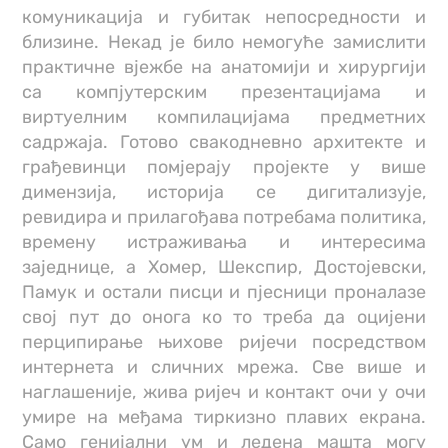
комуникација и губитак непосредности и
близине. Некад је било немогуће замислити
практичне вјежбе на анатомији и хирургији
са компјутерским презентацијама и
виртуелним компилацијама предметних
садржаја. Готово свакодневно архитекте и
грађевинци помјерају пројекте у више
димензија, историја се дигитализује,
ревидира и прилагођава потребама политика,
времену истраживања и интересима
заједнице, а Хомер, Шекспир, Достојевски,
Памук и остали писци и пјесници проналазе
свој пут до онога ко то треба да оцијени
перципирање њихове ријечи посредством
интернета и сличних мрежа. Све више и
наглашеније, жива ријеч и контакт очи у очи
умире на међама тиркизно плавих екрана.
Само генијални ум и ледена машта могу