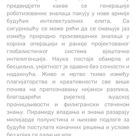
предвидјети какве се генерације
роботизованих зналаца пакују у нове армије
будућих интелектуалних елита. Са
сигурношћу се може рећи да се смањује јаз
између природно произведених зналаца у
корона операцији и раније пројектованог
глобалистичког система вјештачке
интелигенције. Наука постаје обамрла и
бесциљна, умјетност је одавно без сочности и
надахнућа. Живо и мртво ткиво између
плагијаторства и креативности све више
почива на препознавању нијанси разлика,
благодарећи ријеткој људској
проницљивости и филигрански стеченом
знању. Пирамиду владања и знања разарају
милијарде полуистина и њихове подлоге за
будуће постулате коначних решења и услове
без којих се даље не иде.