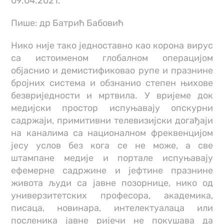
09.04.2021.
Пише: др Батрић Бабовић
Нико није тако једноставно као корона вирус
са истоименом глобалном операцијом
објаснио и демистификовао рупе и празнине
бројних система и обзнанио степен њихове
безвриједности и мртвила. У вријеме док
медијски простор испуњавају опскурни
садржаји, примитивни телевизијски догађаји
на каналима са националном фреквенцијом
јесу услов без кога се не може, а све
штампане медије и портале испуњавају
ефемерне садржине и јефтине празнине
живота људи са јавне позорнице, нико од
универзитетских професора, академика,
писаца, новинара, интелектуалаца или
посленика јавне ријечи не покушава да