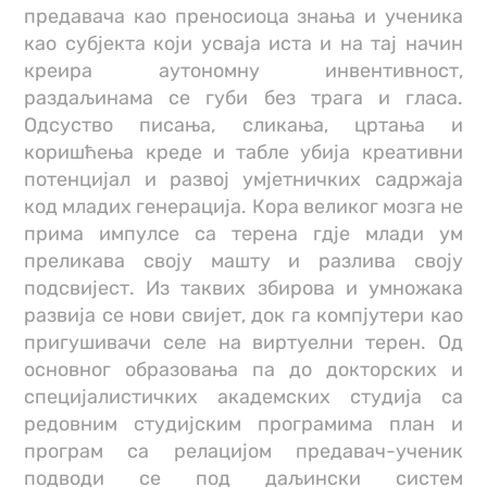
предавача као преносиоца знања и ученика
као субјекта који усваја иста и на тај начин
креира аутономну инвентивност,
раздаљинама се губи без трага и гласа.
Одсуство писања, сликања, цртања и
коришћења креде и табле убија креативни
потенцијал и развој умјетничких садржаја
код младих генерација. Кора великог мозга не
прима импулсе са терена гдје млади ум
преликава своју машту и разлива своју
подсвијест. Из таквих збирова и умножака
развија се нови свијет, док га компјутери као
пригушивачи селе на виртуелни терен. Од
основног образовања па до докторских и
специјалистичких академских студија са
редовним студијским програмима план и
програм са релацијом предавач-ученик
подводи се под даљински систем