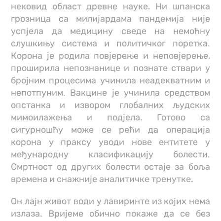
нековид област древне науке. Ни шпанска
грозница са милијардама пандемија није
успјела да медицину сведе на немоћну
слушкињу система и политичког поретка.
Корона је родила повјерење и неповјерење,
проширила непознанице и познате ствари у
бројним процесима учинила неадекватним и
непотпуним. Вакцине је учинила средством
опстанка и извором глобалних људских
мимоилажења и подјела. Готово са
сигурношћу може се рећи да операција
корона у праксу уводи нове ентитете у
међународну класификацију болести.
Смртност од других болести остаје за боља
времена и снажније аналитичке тренутке.
Он лајн живот води у лавиринте из којих нема
излаза. Вријеме обично покаже да се без