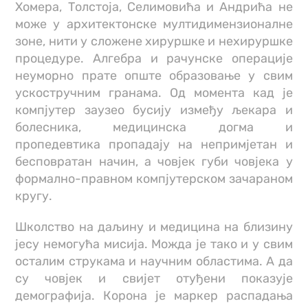
Хомера, Толстоја, Селимовића и Андрића не
може у архитектонске мултидимензионалне
зоне, нити у сложене хируршке и нехируршке
процедуре. Алгебра и рачунске операције
неуморно прате опште образовање у свим
ускостручним гранама. Од момента кад је
компјутер заузео бусију између љекара и
болесника, медицинска догма и
пропедевтика пропадају на непримјетан и
бесповратан начин, а човјек губи човјека у
формално-правном компјутерском зачараном
кругу.
Школство на даљину и медицина на близину
јесу немогућа мисија. Можда је тако и у свим
осталим струкама и научним областима. А да
су човјек и свијет отуђени показује
демографија. Корона је маркер распадања