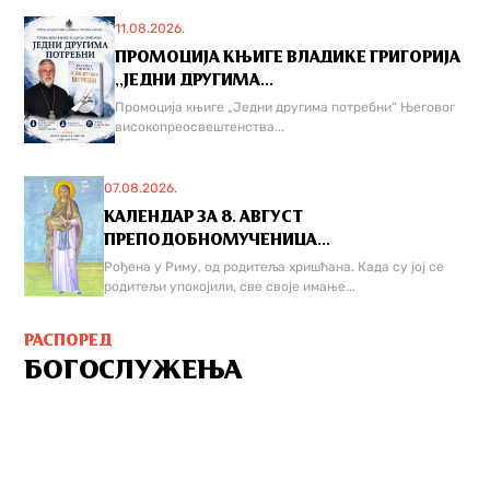
11.08.2026.
ПРОМОЦИЈА КЊИГЕ ВЛАДИКЕ ГРИГОРИЈА
,,ЈЕДНИ ДРУГИМА...
Промоција књиге „Једни другима потребни“ Његовог
високопреосвештенства...
07.08.2026.
КАЛЕНДАР ЗА 8. АВГУСТ
ПРЕПОДОБНОМУЧЕНИЦА...
Рођена у Риму, од родитеља хришћана. Када су јој се
родитељи упокојили, све своје имање...
РАСПОРЕД
БОГОСЛУЖЕЊА