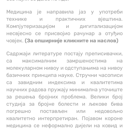
Медицина је направила јаз у употреби
технике и практичних вјештина.
Компјутеризацијом и дигитализацијом
несвјесно се присвојио рачунар а отуђио
човјек.
(За опширније кликните на наслов)
Садржаји литературе постају преписивачки,
са максималним замршеностима на
молекуларном нивоу и одступањима на нивоу
базичних принципа науке. Стручни часописи
са завидним индексима и квалитетима
научних радова пружају минимална уточиште
за решења бројних проблема. Велики број
студија за бројне болести и љекове бива
погрешно постављен или недовољно
квалитетно интерпретиран. Појавом короне
медицина се неформално дијели на ковид и