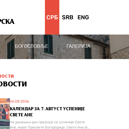
СРБ
SRB
ENG
РСКА
БОГОСЛОВЉЕ
ГАЛЕРИЈА
ВОСТИ
ОВОСТИ
06.08.2026.
КАЛЕНДАР ЗА 7. АВГУСТ УСПЕНИЈЕ
СВЕТЕ АНЕ
На данашњи дан празнује се успеније Свете
Ане, мајке Пресвете Богородице. Света Ана је...