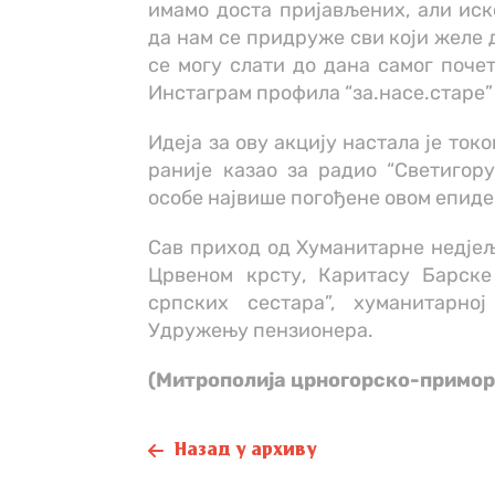
имамо доста пријављених, али иск
да нам се придруже сви који желе д
се могу слати до дана самог поче
Инстаграм профила “за.насе.старе” 
Идеја за ову акцију настала је ток
раније казао за радио “Светигор
особе највише погођене овом епиде
Сав приход од Хуманитарне недјељ
Црвеном крсту, Каритасу Барске
српских сестара”, хуманитарно
Удружењу пензионера.
(Митрополија црногорско-примор
Назад у архиву