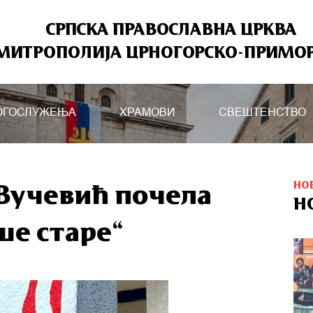
СРПСКА ПРАВОСЛАВНА ЦРКВА
МИТРОПОЛИЈА ЦРНОГОРСКО-ПРИМО
ОГОСЛУЖЕЊА
ХРАМОВИ
СВЕШТЕНСТВО
НО
Вучевић почела
Н
аше старе“