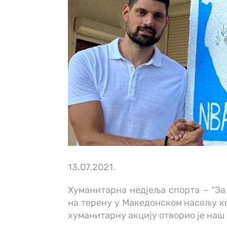
13.07.2021.
Хуманитарна недјеља спорта – “За н
на терену у Македонском насељу к
хуманитарну акцију отворио је на