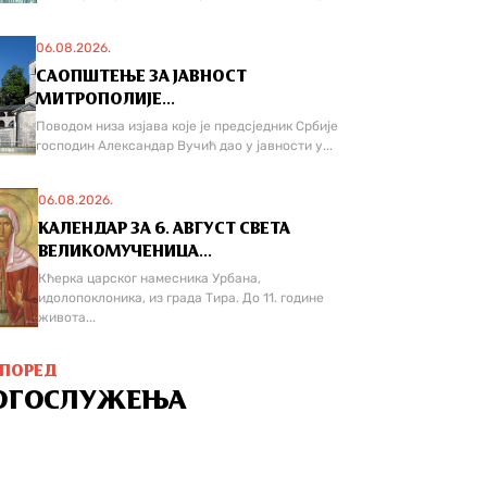
06.08.2026.
САОПШТЕЊЕ ЗА ЈАВНОСТ
МИТРОПОЛИЈЕ...
Поводом низа изјава које је предсједник Србије
господин Александар Вучић дао у јавности у...
06.08.2026.
КАЛЕНДАР ЗА 6. АВГУСТ СВЕТА
ВЕЛИКОМУЧЕНИЦА...
Кћерка царског намесника Урбана,
идолопоклоника, из града Тира. До 11. године
живота...
СПОРЕД
ОГОСЛУЖЕЊА