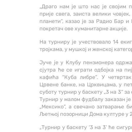
„Драго нам је што нас је својим 
прије свега, заиста велики човјек
планети“, казао је за Радио Бар 
покретач ове хуманитарне акције.
На турниру је учествовало 14 екип
тројкама, у мушкој и женској катего
Јуче је у Клубу пензионера одрж
сјутра ће се играти одбојка на пи
кафића “Куба либре”. У четврта
Црвене банке, на Црквицама, у пет
суботу турнир у баскету „3 на 3“ за
Турнир у малом фудбалу заказан је 
„Мексико“, а свечано затварање би
Љетњој позорници Дома културе у 2
„Турнир у баскету ‘3 на 3’ ће сигу