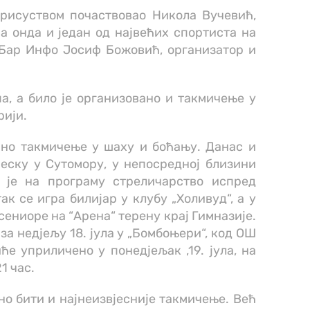
присуством почаствовао Никола Вучевић,
, а онда и један од највећих спортиста на
и Бар Инфо Јосиф Божовић, организатор и
а, а било је организовано и такмичење у
рији.
ано такмичење у шаху и боћању. Данас и
јеску у Сутомору, у непосредној близини
к је на програму стреличарство испред
ак се игра билијар у клубу „Холивуд“, а у
 сениоре на “Арена“ терену крај Гимназије.
за недјељу 18. јула у „Бомбоњери“, код ОШ
ће уприличено у понедјељак ,19. јула, на
1 час.
рно бити и најнеизвјесније такмичење. Већ