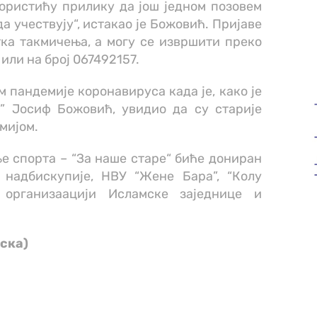
ористићу прилику да још једном позовем
а учествују“, истакао је Божовић. Пријаве
тка такмичења, а могу се извршити преко
или на број 067492157.
ом пандемије коронавируса када је, како је
у” Јосиф Божовић, увидио да су старије
мијом.
е спорта – “За наше старе“ биће дониран
 надбискупије, НВУ “Жене Бара”, “Колу
ј организаацији Исламске заједнице и
ска)