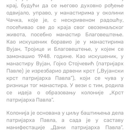
крај, будући да се његово духовно рођење
одвијало, управо, у манастирима у околини
Чачка, које је, с нескривеном радошћу,
посећивао све до краја свог овоземаљског
живота, посебно манастир Благовештење.
Као искушеник боравио је у манастирима
Вујан, Тројице и Благовештење, у којем се
замонашио 1948. године. Као искушеник, у
манастиру Вујан, Гојко Стојчевић (патријарх
Павле) је изрезбарио дрвени крст („Вујански
крст патријарха Павла”), који се чува у
ризници тог манастира. У вези с тим, родила
се идеја о образовању колоније „Крст
патријарха Павла”.
Колонија је основана у циљу баштињења дела
патријарха Павла, а сада је у саставу
манифестације „Дани патријарха Павла”.