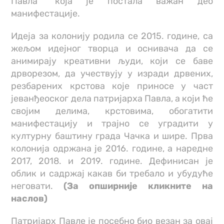
Павла” која је постала важан део
манифестације.
Идеја за колонију родила се 2015. године, са
жељом идејног творца и оснивача да се
анимирају креативни људи, који се баве
дрворезом, да учествују у изради дрвених,
резбарених крстова које приносе у част
јеванђеоског дела патријарха Павла, а који ће
својим делима, крстовима, обогатити
манифестацију и трајно се уградити у
културну баштину града Чачка и шире. Прва
колонија одржана је 2016. године, а наредне
2017, 2018. и 2019. године. Дефинисан је
облик и садржај какав би требало и убудуће
неговати.
(За опширније кликните на
наслов)
Патријарх Павле је посебно био везан за овај