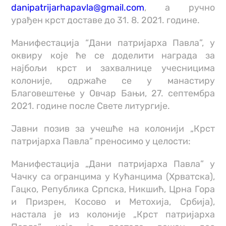
danipatrijarhapavla@gmail.com
, а ручно
урађен крст доставе до 31. 8. 2021. године.
Манифестација “Дани патријарха Павла”, у
оквиру које ће се доделити награда за
најбољи крст и захвалнице учесницима
колоније, одржаће се у манастиру
Благовештење у Овчар Бањи, 27. септембра
2021. године после Свете литургије.
Јавни позив за учешће на колонији „Крст
патријарха Павла” преносимо у целости:
Манифестација „Дани патријарха Павла” у
Чачку са огранцима у Кућанцима (Хрватска),
Гацко, Република Српска, Никшић, Црна Гора
и Призрен, Косово и Метохија, Србија),
настала је из колоније „Крст патријарха