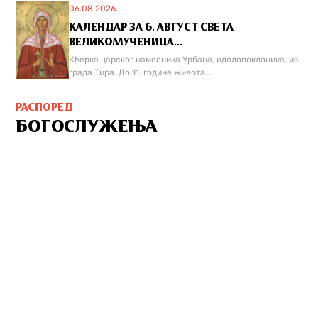
06.08.2026.
КАЛЕНДАР ЗА 6. АВГУСТ СВЕТА
ВЕЛИКОМУЧЕНИЦА...
Кћерка царског намесника Урбана, идолопоклоника, из
града Тира. До 11. године живота...
РАСПОРЕД
БОГОСЛУЖЕЊА