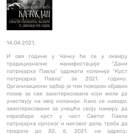
14.04.2021.
И ове године у Чачку ће се у оквиру
традиционалне манифестације “Дани
патријарха Павла” одржати колонија “Крст
патријарха Павла” за 2021. годину.
Организациони одбор је тим поводом објавио
позив за све заинтересоване који желе да
учествују на овој колонији. Како се наводи,
заинтересовани за учешће своју намеру да
изрезбаре крст у част Светог Павла
патријарха српског и његовог дела, треба да
предоче до 30. 6. 2021. на адресу: