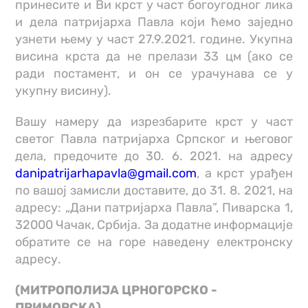
принесите и Ви крст у част богоугодног лика
и дела патријарха Павла који ћемо заједно
узнети њему у част 27.9.2021. године. Укупна
висина крста да не прелази 33 цм (ако се
ради постамент, и он се урачунава се у
укупну висину).
Вашу намеру да изрезбарите крст у част
светог Павла патријарха Српског и његовог
дела, предочите до 30. 6. 2021. на адресу
danipatrijarhapavla@gmail.com
, а крст урађен
по вашој замисли доставите, до 31. 8. 2021, на
адресу: „Дани патријарха Павла”, Пиварска 1,
32000 Чачак, Србија. За додатне информације
обратите се на горе наведену електронску
адресу.
(МИТРОПОЛИЈА ЦРНОГОРСКО -
ПРИМОРСКА)