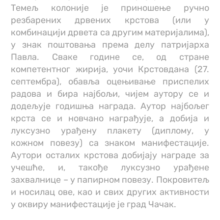
Темељ колоније је приношење ручно
резбарених дрвених крстова (или у
комбинацији дрвета са другим материјалима),
у знак поштовања према делу патријарха
Павла. Сваке године се, од стране
компетентног жирија, уочи Крстовдана (27.
септембра), обавља оцењивање приспелих
радова и бира најбољи, чијем аутору се и
додељује годишња награда. Аутор најбољег
крста се и новчано награђује, а добија и
луксузно урађену плакету (диплому, у
кожном повезу) са знаком манифестације.
Аутори осталих крстова добијају награде за
учешће, и, такође луксузно урађене
захвалнице – у папирном повезу. Покровитељ
и носилац ове, као и свих других активности
у оквиру манифестације је град Чачак.