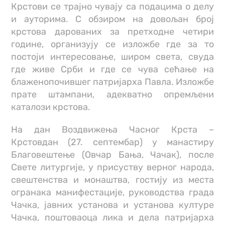
Крстови се трајно чувају са подацима о делу
и ауторима. С обзиром на довољан број
крстова дарованих за претходне четири
године, организују се изложбе где за то
постоји интересовање, широм света, свуда
где живе Срби и где се чува сећање на
блаженопочившег патријарха Павла. Изложбе
прате штампани, адекватно опремљени
каталози крстова.
На дан Воздвижења Часног Крста –
Крстовдан (27. септембар) у манастиру
Благовештење (Овчар Бања, Чачак), после
Свете литургије, у присуству верног народа,
свештенства и монаштва, гостију из места
огранака манифестације, руководства града
Чачка, јавних установа и установа културе
Чачка, поштоваоца лика и дела патријарха