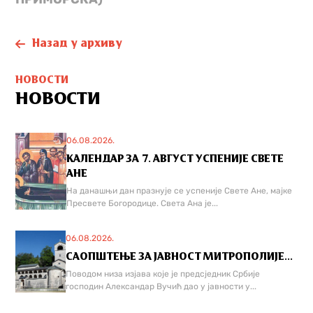
Назад у архиву
НОВОСТИ
НОВОСТИ
06.08.2026.
КАЛЕНДАР ЗА 7. АВГУСТ УСПЕНИЈЕ СВЕТЕ
АНЕ
На данашњи дан празнује се успеније Свете Ане, мајке
Пресвете Богородице. Света Ана је...
06.08.2026.
САОПШТЕЊЕ ЗА ЈАВНОСТ МИТРОПОЛИЈЕ...
Поводом низа изјава које је предсједник Србије
господин Александар Вучић дао у јавности у...