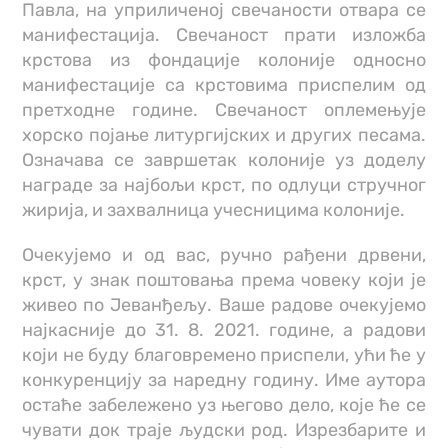
Павла, на уприличеној свечаности отвара се
манифестација. Свечаност прати изложба
крстова из фондације колоније односно
манифестације са крстовима приспелим од
претходне године. Свечаност оплемењује
хорско појање литургијских и других песама.
Означава се завршетак колоније уз доделу
награде за најбољи крст, по одлуци стручног
жирија, и захвалница учесницима колоније.
Очекујемо и од вас, ручно рађени дрвени,
крст, у знак поштовања према човеку који је
живео по Јеванђељу. Ваше радове очекујемо
најкасније до 31. 8. 2021. године, а радови
који не буду благовремено приспели, ући ће у
конкуренцију за наредну годину. Име аутора
остаће забележено уз његово дело, које ће се
чувати док траје људски род. Изрезбарите и