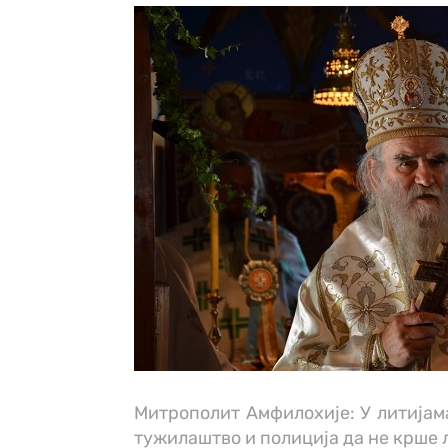
Митрополит Амфилохије: У литијам
тужилаштво и полиција да не крше 