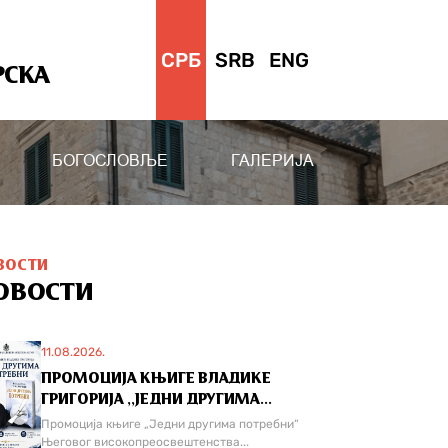
СРБ
SRB
ENG
РСКА
БОГОСЛОВЉЕ
ГАЛЕРИЈА
ВОСТИ
ОВОСТИ
11.08.2026.
ПРОМОЦИЈА КЊИГЕ ВЛАДИКЕ
ГРИГОРИЈА ,,ЈЕДНИ ДРУГИМА...
Промоција књиге „Једни другима потребни“
Његовог високопреосвештенства...