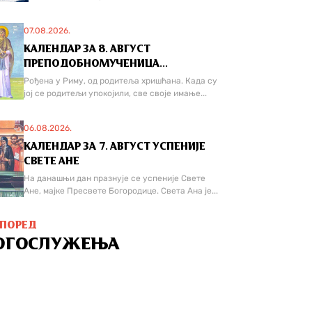
07.08.2026.
КАЛЕНДАР ЗА 8. АВГУСТ
ПРЕПОДОБНОМУЧЕНИЦА...
Рођена у Риму, од родитеља хришћана. Када су
јој се родитељи упокојили, све своје имање...
06.08.2026.
КАЛЕНДАР ЗА 7. АВГУСТ УСПЕНИЈЕ
СВЕТЕ АНЕ
На данашњи дан празнује се успеније Свете
Ане, мајке Пресвете Богородице. Света Ана је...
СПОРЕД
ОГОСЛУЖЕЊА