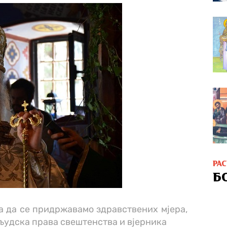
РА
Б
а да се придржавамо здравствених мјера,
људска права свештенства и вјерника