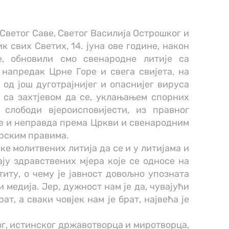
Светог Саве, Светог Василија Острошког и
к свих Светих, 14. јуна ове године, након
е, обновили смо свенародне литије са
напредак Црне Горе и свега свијета, на
од још дуготрајнијег и опаснијег вируса
 са захтјевом да се, уклањањем спорних
слободи вјероисповијести, из правног
е и неправда према Цркви и свенародним
ерским правима.
ке молитвених литија да се и у литијама и
у здравствених мјера које се односе на
иту, о чему је јавност довољно упозната
 медија. Јер, дужност нам је да, чувајући
рат, а сваки човјек нам је брат, највећа је
г, истинског државотворца и миротворца,