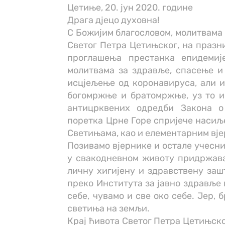
Цетиње, 20. јун 2020. године
Драга дјецо духовна!
С Божијим благословом, молитвама 
Светог Петра Цетињског, на празни
проглашења престанка епидемиј
молитвама за здравље, спасење и 
исцјељење од коронавируса, али и 
богомржње и братомржње, уз то и
антицрквених одредби Закона о 
поретка Црне Горе спријече насиљ
Светињама, као и елементарним вј
Позивамо вјернике и остале учесни
у свакодневном животу придржавај
личну хигијену и здравствену зашт
преко Института за јавно здравље и
себе, чувамо и све око себе. Јер, б
светиња на земљи.
Крај ћивота Светог Петра Цетињско