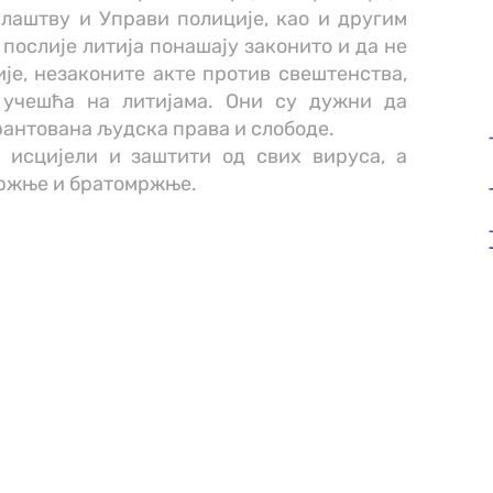
лаштву и Управи полиције, као и другим
 послије литија понашају законито и да не
је, незаконите акте против свештенства,
 учешћа на литијама. Они су дужни да
арантована људска права и слободе.
 исцијели и заштити од свих вируса, а
мржње и братомржње.