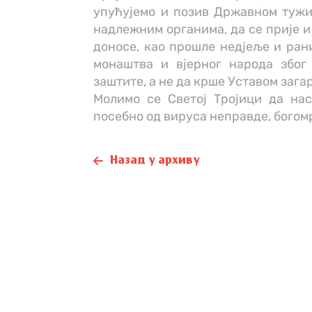
упућујемо и позив Државном тужи
надлежним органима, да се прије и
доносе, као прошле недјеље и рани
монаштва и вјерног народа због
заштите, а не да крше Уставом заг
Молимо се Светој Тројици да нас
посебно од вируса неправде, бого
Назад у архиву