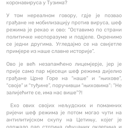
коронавируса у Тузима?
У том нереалном говору, гдје је позвао
грађане не мобилизацију против вируса, шеф
режима је рекао и ово: “Оставимо по страни
политичке неспоразуме и подјеле. Окренимо
се једни другима. Угледајмо се на свијетле
примјере из наше славне историје”.
Ово је већ незапамћено лицемјерје, јер је
прије само пар мјесеци шеф режима дијелио
грађане Црне Горе на “наше” и “њихове”,
“своје” и “туђине”, поручивши “њиховима”: ”Не
залијећите се, има нас више”?!
Ехо ових својих нељудских и помамних
ријечи шеф режима је потом могао чути на
антилитијском скупу на Цетињу, којег је
одржало пар стотина офуцаних оклепина и