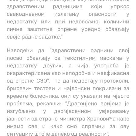
здравственим радницима који упркос
свакодневном излагању опасности у
недостатку или при недовољној количини
личне заштитне опреме уредно обављају
своје радне задатке.”
Наводећи да “здравствени радници свој
посао обављају са текстилним маскама у
недостатку других, а чија употреба је
окарактерисана као неподобна и неефикасна
од стране СЗО”, те да недостају протоколи,
брисеви- тестови и најлонски покривачи за
кревете болесника, они су указали на мјесто
проблема, рекавши: “Драгоцјено вријеме је
изгубљено у двомјесечном увјеравању
јавности од стране министра Храповића како
имамо све и како смо спремни за ову
ситуацију што је далеко од реалности”.