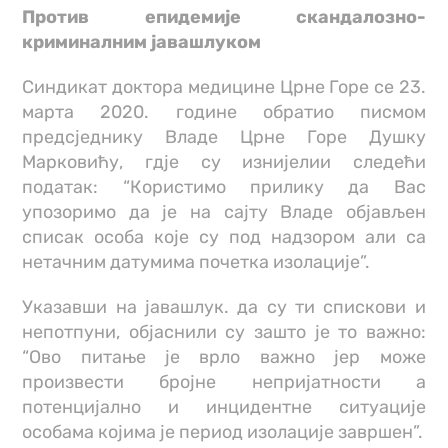
Против епидемије скандалозно-
криминалним јавашлуком
Синдикат доктора медицине Црне Горе се 23.
марта 2020. године обратио писмом
предсједнику Владе Црне Горе Душку
Марковићу, гдје су изнијелии следећи
податак: “Користимо прилику да Вас
упозоримо да је на сајту Владе објављен
списак особа које су под надзором али са
нетачним датумима почетка изолације”.
Указавши на јавашлук. да су ти спискови и
непотпуни, објаснили су зашто је то важно:
“Oво питање је врло важно јер може
произвести бројне непријатности а
потенцијално и инцидентне ситуације
особама којима је период изолације завршен”.