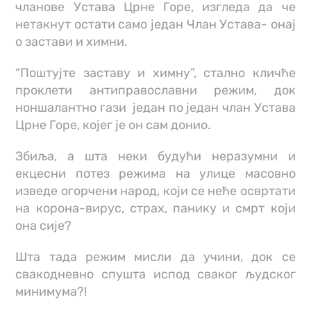
чланове Устава Црне Горе, изгледа да че
нетакнут остати само један Члан Устава- онај
о застави и химни.
“Поштујте заставу и химну”, стално кличће
проклети антиправославни режим, док
ноншалантно гази један по један члан Устава
Црне Горе, којег је он сам донио.
Збиља, а шта неки будући неразумни и
екцесни потез режима на улице масовно
изведе огорчени народ, који се неће освртати
на корона-вирус, страх, панику и смрт који
она сије?
Шта тада режим мисли да учини, док се
свакодневно спушта испод сваког људског
минимума?!