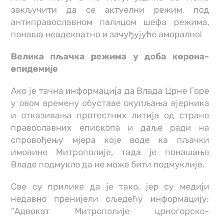
закључити да се актуелни режим, под
антиправославном палицом шефа режима,
понаша неадекватно и зачуђујуће аморално!
Велика пљачка режима у доба корона-
епидемије
Ако је тачна информација да Влада Црне Горе
у овом времену обуставе окупљања вјерника
и отказивања протестних литија од стране
православних епископа и даље ради на
спровођењу мјера које воде ка пљачки
имовине Митрополије, тада је понашање
Владе подмукло да не може бити подмуклије.
Све су прилике да је тако, јер су медији
недавно пренијели сљедећу информацију:
“Адвокат Митрополије црногорско-