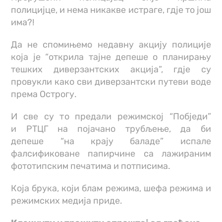
полицијце, и нема никакве истраге, гдје то још
има?!
Да не спомињемо недавну акцију полиције
која је “открила тајне депеше о планирању
тешких диверзантских акција”, гдје су
провукли како сви диверзантски путеви воде
према Острогу.
И све су то предали режимској “Побједи”
и РТЦГ на појачано трубљење, да би
депеше “на крају баладе” испале
фалсификоване папирчине са лажираним
фототипским печатима и потписима.
Која брука, који блам режима, шефа режима и
режимских медија приде.