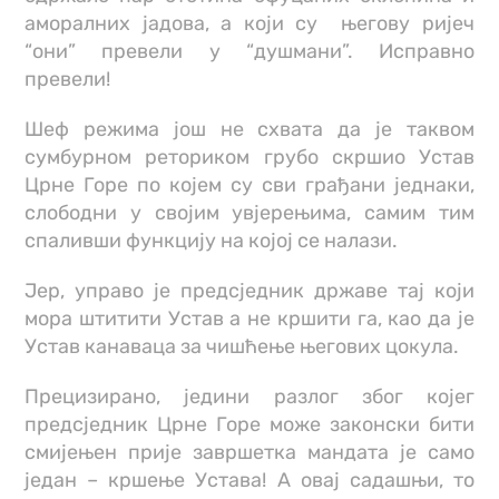
аморалних јадова, а који су његову ријеч
“они” превели у “душмани”. Исправно
превели!
Шеф режима још не схвата да је таквом
сумбурном реториком грубо скршио Устав
Црне Горе по којем су сви грађани једнаки,
слободни у својим увјерењима, самим тим
спаливши функцију на којој се налази.
Јер, управо је предсједник државе тај који
мора штитити Устав а не кршити га, као да је
Устав канаваца за чишћење његових цокула.
Прецизирано, једини разлог због којег
предсједник Црне Горе може законски бити
смијењен прије завршетка мандата је само
један – кршење Устава! А овај садашњи, то