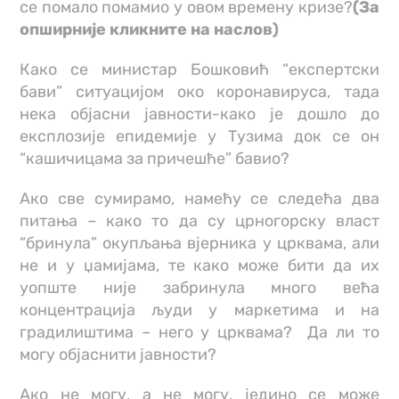
се помало помамио у овом времену кризе?
(За
опширније кликните на наслов)
Како се министар Бошковић “експертски
бави” ситуацијом око коронавируса, тада
нека објасни јавности-како је дошло до
експлозије епидемије у Тузима док се он
“кашичицама за причешће” бавио?
Ако све сумирамо, намећу се следећа два
питања – како то да су црногорску власт
“бринула” окупљања вјерника у црквама, али
не и у џамијама, те како може бити да их
уопште није забринула много већа
концентрација људи у маркетима и на
градилиштима – него у црквама? Да ли то
могу објаснити јавности?
Ако не могу, а не могу, једино се може