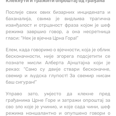
Клекнути и тражити опроштај од грађана
Послије свих ових бизарних инцидената и
баханалија, свима је видљива трагична
изанђалост и отрцаност фраза којом је шеф
режима завршио говор, а она несретница
гласи: “Нек је вјечна Црна Гора!”
Елем, када говоримо о вјечности, која је облик
бесконачности, није згорега подсјетити се
познате мисли Алберта Ајнштајна који је
рекао: “Само су двије ствари бесконачне,
свемир и људска глупост! За свемир нисам
баш сигуран!”
Управо зато, умјесто да клекне пред
грађанима Црне Горе и затражи опроштај за
сво зло које је учинио, и које сада чини, шеф
режима ноншалантно и опупшено говори о