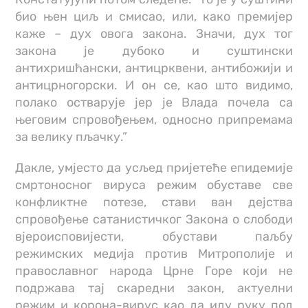
био њен циљ и смисао, или, како премијер
каже – дух овога закона. Значи, дух тог
закона је дубоко и суштински
антихришћански, антицрквени, антибожији и
антицрногорски. И он се, као што видимо,
полако остварује јер је Влада почела са
његовим спровођењем, односно припремама
за велику пљачку.”
Дакле, умјесто да усљед пријетеће епидемије
смртоносног вируса режим обуставе све
конфликтне потезе, стави ван дејства
спровођење сатанистичког Закона о слободи
вјероисповијести, обустави паљбу
режимских медија против Митрополије и
православног народа Црне Горе који не
подржава тај скаредни закон, актуелни
режим и корона-вирус као да иду руку под