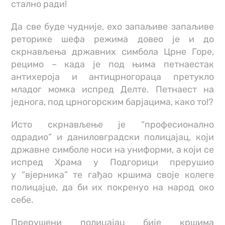
стално ради!
Да све буде чудније, ехо запаљиве запаљиве
реторике шефа режима довео је и до
скрнављења државних симбола Црне Горе,
рецимо – када је под њима петнаестак
антихероја и антицрногораца претукло
младог момка испред Делте. Петнаест на
једнога, под црногорским барјацима, како то!?
Исто скрнављење је “професионално
oдрадио” и даниловградски полицајац, који
државне симболе носи на униформи, а који се
испред Храма у Подгорици прерушио
у “вјерника” те гађао кршима своје колеге
полицајце, да би их покренуо на народ око
себе.
Прерушени полицајац бије кршима