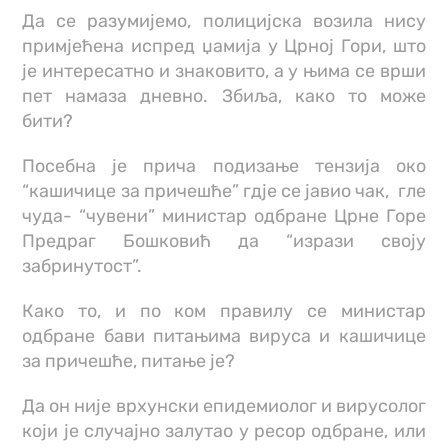
Да се разумијемо, полицијска возила нису
примјећена испред џамија у Црној Гори, што
је интересатно и знаковито, а у њима се врши
пет намаза дневно. Збиља, како то може
бити?
Посебна је прича подизање тензија око
“кашичице за причешће” гдје се јавио чак, гле
чуда- “чувени” министар одбране Црне Горе
Предраг Бошковић да “изрази своју
забринутост”.
Како то, и по ком правилу се министар
одбране бави питањима вируса и кашичице
за причешће, питање је?
Да он није врхунски епидемиолог и вирусолог
који је случајно залутао у ресор одбране, или