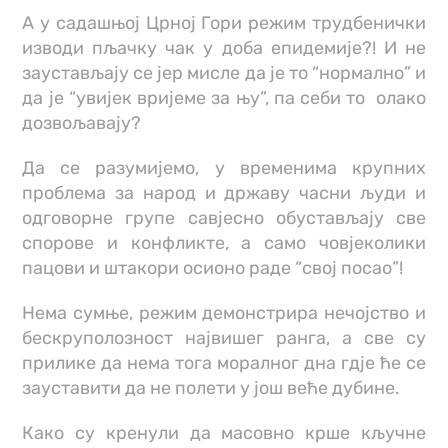
А у садашњој Црној Гори режим трудбенички
изводи пљачку чак у доба епидемије?! И не
заустављају се јер мисле да је то “нормално” и
да је “увијек вријеме за њу”, па себи то олако
дозвољавају?
Да се разумијемо, у временима крупних
проблема за народ и државу часни људи и
одговорне групе савјесно обустављају све
спорове и конфликте, а само човјеколики
пацови и штакори осионо раде “свој посао”!
Нема сумње, режим демонстрира нечојство и
бескруполозност највишег ранга, а све су
прилике да нема тога моралног дна гдје ће се
зауставити да не полети у још веће дубине.
Како су кренули да масовно крше кључне