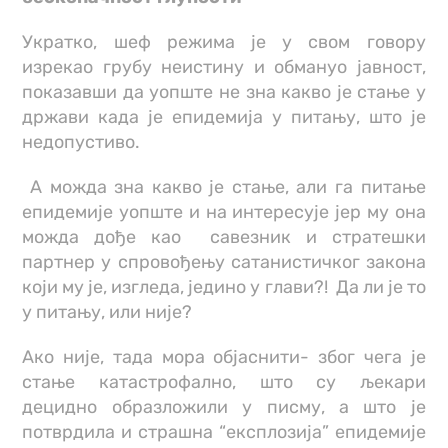
Укратко, шеф режима је у свом говору
изрекао грубу неистину и обмануо јавност,
показавши да уопште не зна какво је стање у
држави када је епидемија у питању, што је
недопустиво.
А можда зна какво је стање, али га питање
епидемије уопште и на интересује јер му она
можда дође као савезник и стратешки
партнер у спровођењу сатанистичког закона
који му је, изгледа, једино у глави?! Да ли је то
у питању, или није?
Ако није, тада мора објаснити- због чега је
стање катастрофално, што су љекари
децидно образложили у писму, а што је
потврдила и страшна “експлозија” епидемије