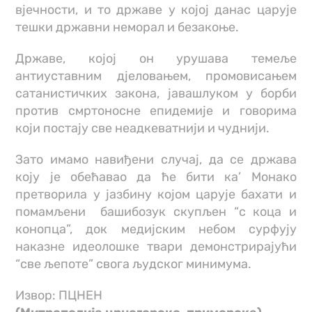
вјечности, и то државе у којој данас царује
тешки државни неморал и безакоње.
Државе, којој он урушава темеље
антиуставним дјеловањем, промовисањем
сатанистичких закона, јавашлуком у борби
против смртоносне епидемије и говорима
који постају све неадкеватнији и чуднији.
Зато имамо навиђени случај, да се држава
коју је обећавао да ће бити ка’ Монакo
претворила у јазбину којом царује бахати и
помамљени башибозук скупљен “с коца и
конопца”, док медијским небом сурфују
наказне идеолошке твари демонстрирајући
“све љепоте” свога људског минимума.
Извор: ПЦНЕН