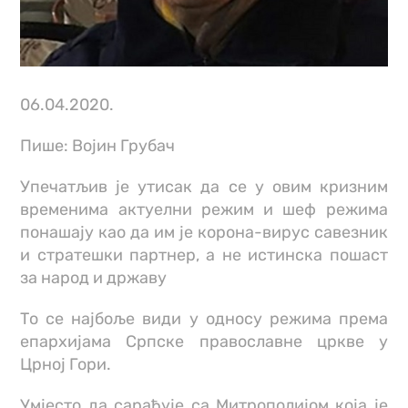
06.04.2020.
Пише: Војин Грубач
Упечатљив је утисак да се у овим кризним
временима актуелни режим и шеф режима
понашају као да им је корона-вирус савезник
и стратешки партнер, а не истинска пошаст
за народ и државу
То се најбоље види у односу режима према
епархијама Српске православне цркве у
Црној Гори.
Умјесто да сарађује са Митрополијом која је