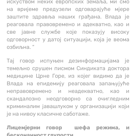
искуством неких европских земаља, ми смо
на вријеме предузели одговарајуће мјере
заштите здравља наших грађана. Влада је
реаговала правовремено и адекватно, као и
све јавне службе које показују високу
одговорност у датој ситуацији, која је веома
озбиљна. “
Тај говор испуњен дезинформацијама је
темељно срушен писмом Синдиката доктора
медицине Црне Горе, из којег видимо да је
Влада на епидемију реаговала запањујуће
неправовремено и неадекватно, као и
скандалозно неодговорно са очигледним
криминалим јавашлуком у организацији који
је на нивоу класичне саботаже.
Лицемјерни говор шефа режима, и
бесконачност глупости