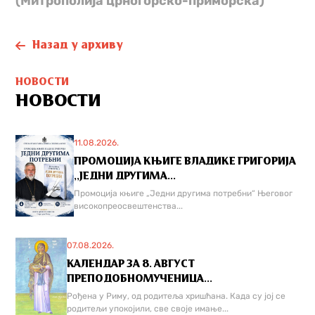
(Митрополија црногорско-приморска)
Назад у архиву
НОВОСТИ
НОВОСТИ
11.08.2026.
ПРОМОЦИЈА КЊИГЕ ВЛАДИКЕ ГРИГОРИЈА
,,ЈЕДНИ ДРУГИМА...
Промоција књиге „Једни другима потребни“ Његовог
високопреосвештенства...
07.08.2026.
КАЛЕНДАР ЗА 8. АВГУСТ
ПРЕПОДОБНОМУЧЕНИЦА...
Рођена у Риму, од родитеља хришћана. Када су јој се
родитељи упокојили, све своје имање...