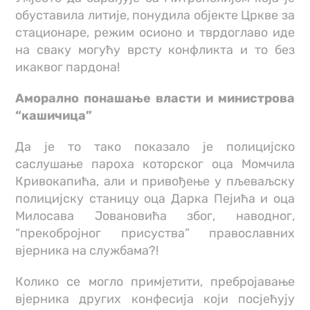
обуставила литије, понудила објекте Цркве за
стационаре, режим осионо и тврдоглаво иде
на сваку могућу врсту конфликта и то без
икаквог пардона!
Аморално понашање власти и министрова
“кашичица”
Да је то тако показало је полицијско
саслушање пароха которског оца Момчила
Кривокапића, али и привођење у пљеваљску
полицијску станицу оца Дарка Пејића и оца
Милосава Јовановића због, наводног,
“прекобројног присуства” православних
вјерника на службама?!
Колико се могло примјетити, пребројавање
вјерника других конфесија који посјећују