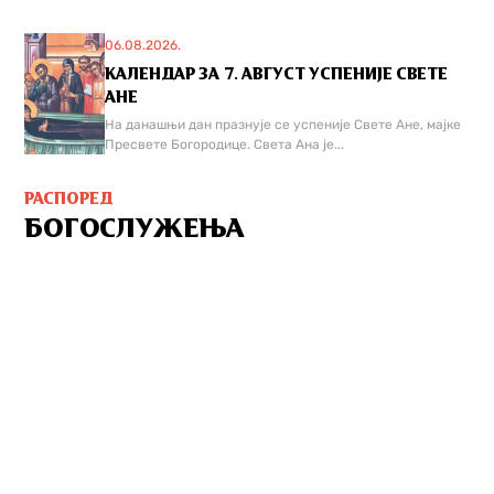
06.08.2026.
КАЛЕНДАР ЗА 7. АВГУСТ УСПЕНИЈЕ СВЕТЕ
АНЕ
На данашњи дан празнује се успеније Свете Ане, мајке
Пресвете Богородице. Света Ана је...
РАСПОРЕД
БОГОСЛУЖЕЊА