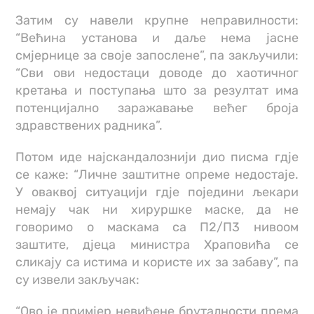
Затим су навели крупне неправилности:
“Већина установа и даље нема јасне
смјернице за своје запослене”, па закључили:
“Сви ови недостаци доводе до хаотичног
кретања и поступања што за резултат има
потенцијално заражавање већег броја
здравствених радника”.
Потом иде најскандалознији дио писма гдје
се каже: “Личне заштитне опреме недостаје.
У оваквој ситуацији гдје поједини љекари
немају чак ни хируршке маске, да не
говоримо о маскама са П2/П3 нивоом
заштите, дјеца министра Храповића се
сликају са истима и користе их за забаву”, па
су извели закључак:
“Ово је примјер невиђене бруталности према