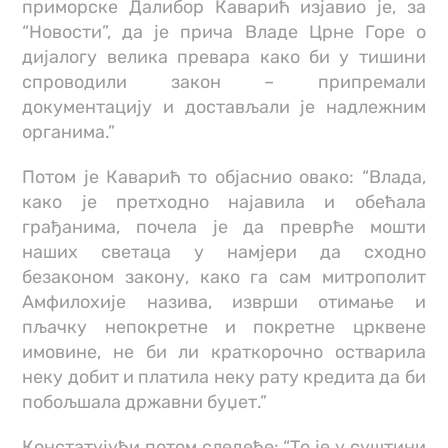
приморске Далибор Каварић изјавио је, за
“Новости”, да је прича Владе Црне Горе о
дијалогу велика превара како би у тишини
спроводили закон – припремали
документацију и достављали је надлежним
органима.”
Потом је Каварић то објаснио овако: “Влада,
како је претходно најавила и обећала
грађанима, почела је да преврће мошти
наших светаца у намјери да сходно
безаконом закону, како га сам митрополит
Амфилохије назива, изврши отимање и
пљачку непокретне и покретне црквене
имовине, не би ли краткорочно остварила
неку добит и платила неку рату кредита да би
побољшала државни буџет.”
Констатујући потом следеће: “То је у суштини