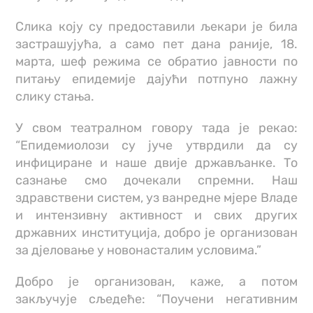
Слика коју су предоставили љекари је била
застрашујућа, а само пет дана раније, 18.
марта, шеф режима се обратио јавности по
питању епидемије дајући потпуно лажну
слику стања.
У свом театралном говору тада је рекао:
“Епидемиолози су јуче утврдили да су
инфициране и наше двије држављанке. То
сазнање смо дочекали спремни. Наш
здравствени систем, уз ванредне мјере Владе
и интензивну активност и свих других
државних институција, добро је организован
за дјеловање у новонасталим условима.”
Добро је организован, каже, а потом
закључује сљедеће: “Поучени негативним