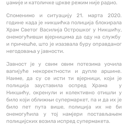
џамије и католичке цркве режим није радио.
Споменимо и ситуацију 21. марта 2020.
године када је никшићка полиција блокирала
Храм Светог Василија Острошког у Никшићу,
онемогућивши вјерницима да оду на службу
и причешће, што је изазвала буру оправданог
негодовања у јавности.
Јавност је у свим овим потезима уочила
вапијуће некоректности и дупле аршине.
Наиме, да су се исти ти вјерници, који је
полиција зауставила оспред Храма у
Никшићу, окренули и колективно отишли у
било који оближњи супермаркет, па и да их је
било пет пута више, полиција их не би
онемогућила у тој намјери постављањем
полицијских возила испред супермакета.