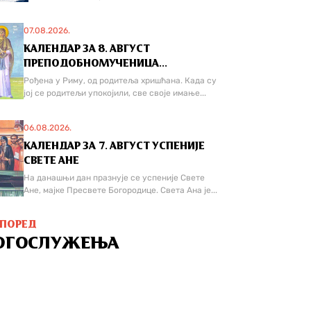
07.08.2026.
КАЛЕНДАР ЗА 8. АВГУСТ
ПРЕПОДОБНОМУЧЕНИЦА...
Рођена у Риму, од родитеља хришћана. Када су
јој се родитељи упокојили, све своје имање...
06.08.2026.
КАЛЕНДАР ЗА 7. АВГУСТ УСПЕНИЈЕ
СВЕТЕ АНЕ
На данашњи дан празнује се успеније Свете
Ане, мајке Пресвете Богородице. Света Ана је...
СПОРЕД
ОГОСЛУЖЕЊА