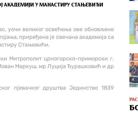
с, уочи великог освећења ове обновљене
тојања, приређена је свечана академија са
астиру Стањевићи.
ски Митрополит црногорско-приморски г.
Јован Маркуш, мр Луција Ђурашковић и др
ског пјевачког друштва Јединство 1839
РА
Б