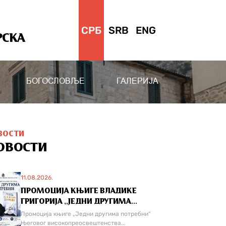
СРБ
SRB
ENG
РСКА
БОГОСЛОВЉЕ
ГАЛЕРИЈА
ВОСТИ
ОВОСТИ
11.08.2026.
ПРОМОЦИЈА КЊИГЕ ВЛАДИКЕ
ГРИГОРИЈА ,,ЈЕДНИ ДРУГИМА...
Промоција књиге „Једни другима потребни“
Његовог високопреосвештенства...