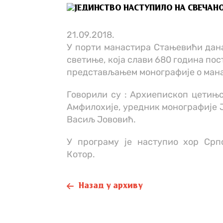
21.09.2018.
У порти манастира Стањевићи дана
светиње, која слави 680 година пос
представљањем монографије о ман
Говорили су : Архиепископ цетињ
Амфилохије, уредник монографије 
Васиљ Јововић.
У програму је наступио хор Срп
Котор.
Назад у архиву