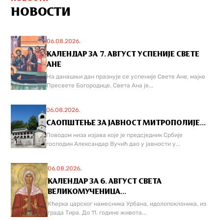
НОВОСТИ
06.08.2026.
КАЛЕНДАР ЗА 7. АВГУСТ УСПЕНИЈЕ СВЕТЕ
АНЕ
На данашњи дан празнује се успеније Свете Ане, мајке
Пресвете Богородице. Света Ана је...
06.08.2026.
САОПШТЕЊЕ ЗА ЈАВНОСТ МИТРОПОЛИЈЕ...
Поводом низа изјава које је предсједник Србије
господин Александар Вучић дао у јавности у...
06.08.2026.
КАЛЕНДАР ЗА 6. АВГУСТ СВЕТА
ВЕЛИКОМУЧЕНИЦА...
Кћерка царског намесника Урбана, идолопоклоника, из
града Тира. До 11. године живота...