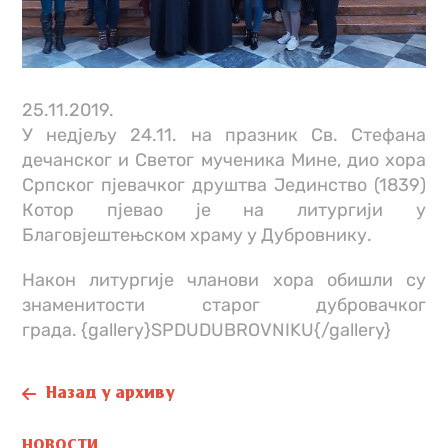
25.11.2019.
У недјељу 24.11. на празник Св. Стефана
дечанског и Светог мученика Мине, дио хора
Српског пјевачког друштва Јединство (1839)
Котор пјевао је на литургији у
Благовјештењском храму у Дубровнику.
Након литургије чланови хора обишли су
знаменитости старог дубровачког
града. {gallery}SPDUDUBROVNIKU{/gallery}
Назад у архиву
НОВОСТИ