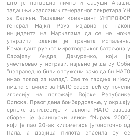
што је потврдио лично и Јасуши Акаши,
тадашњи изасланик генералног секретара УН
за Балкан. Тадашњи командант УНПРОФОР
генерал Мајкл Роуз изјавио је након
инцидента на Маркалама да се не може
утврдити одакле је граната испаљена.
Командант руског миротворачког батаљона у
Сарајеву Андреј Демуренко, који је
учествовао у истрази, изјавио је да су Срби
“неправедно били оптужени само да би НАТО
имао повод за напад”. Све те тврдње нијесу
ништа значиле за НАТО савез, већ су почели
агресију на положаје Војске Републике
Српске. Првог дана бомбардовања, у окршају
српске артиљерије и авиона НАТО савеза
оборен је француски авион “Мираж 2000”,
који је пао 20-ак километара југоисточно од
Пала, а двојица пилота спасила су се