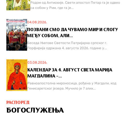
Родом од Антиохије. Свети апостол Петар га је одвео
са собом у Рим, где га је...
04.08.2026.
ПОЗВАНИ СМО ДА ЧУВАМО МИР И СЛОГУ
МЕЂУ СОБОМ, АЛИ...
Беседа Његове Светости Патријарха српског г.
Порфирија одржана 4. августа 2026. године у...
03.08.2026.
КАЛЕНДАР ЗА 4. АВГУСТ СВЕТА МАРИЈА
МАГДАЛИНА –...
Равноапостолна мироносица, рођена у Магдали, код
Генисаретског језера. Мучилo је 7 злих...
РАСПОРЕД
БОГОСЛУЖЕЊА