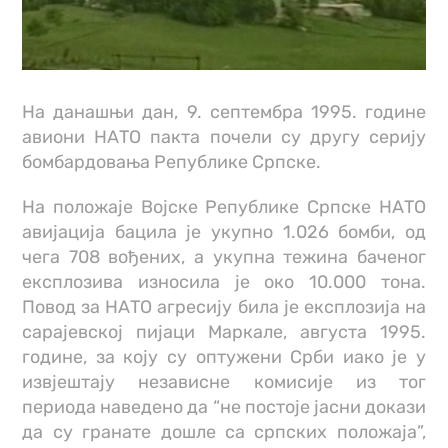
На данашњи дан, 9. септембра 1995. године
авиони НАТО пакта почели су другу серију
бомбардовања Републике Српске.
На положаје Војске Републике Српске НАТО
авијација бацила је укупно 1.026 бомби, од
чега 708 вођених, а укупна тежина баченог
експлозива износила је око 10.000 тона.
Повод за НАТО агресију била је експлозија на
сарајевској пијаци Маркале, августа 1995.
године, за коју су оптужени Срби иако је у
извјештају независне комисије из тог
периода наведено да “не постоје јасни докази
да су гранате дошле са српских положаја”,