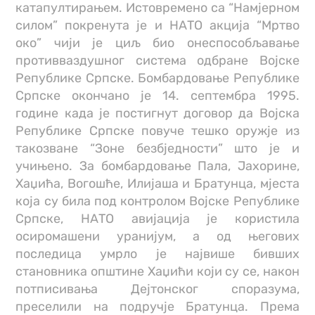
катапултирањем. Истовремено са “Намјерном
силом” покренута је и НАТО акција “Мртво
око” чији је циљ био онеспособљавање
противваздушног система одбране Војске
Републике Српске. Бомбардовање Републике
Српске окончано је 14. септембра 1995.
године када је постигнут договор да Војска
Републике Српске повуче тешко оружје из
такозване “Зоне безбједности” што је и
учињено. За бомбардовање Пала, Јахорине,
Хаџића, Вогошће, Илијаша и Братунца, мјеста
која су била под контролом Војске Републике
Српске, НАТО авијација је користила
осиромашени уранијум, а од његових
последица умрло је највише бивших
становника општине Хаџићи који су се, након
потписивања Дејтонског споразума,
преселили на подручје Братунца. Према