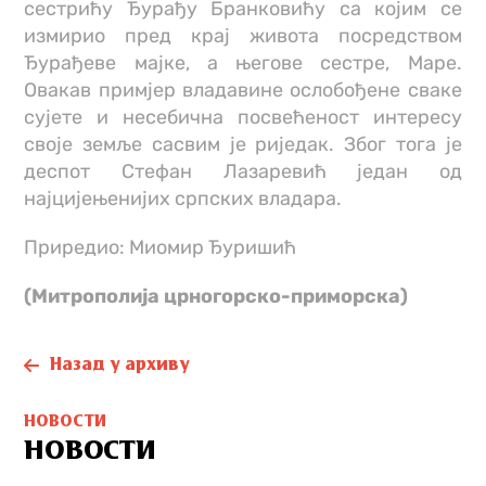
сестрићу Ђурађу Бранковићу са којим се
измирио пред крај живота посредством
Ђурађеве мајке, а његове сестре, Маре.
Овакав примјер владавине ослобођене сваке
сујете и несебична посвећеност интересу
своје земље сасвим је риједак. Због тога је
деспот Стефан Лазаревић један од
најцијењенијих српских владара.
Приредио: Миомир Ђуришић
(Митрополија црногорско-приморска)
Назад у архиву
НОВОСТИ
НОВОСТИ