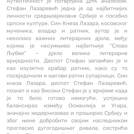
Аутентичност је потврђена ДНК анализом.
Стефан Лазаревић једна је од најбитнијих
личности средњовјековне Србије и посебно
српске културе. Син Кнеза Лазара, косовског
мученика, владар и ратник, аутор је и
неколико важних литерарних дјела, међу
којима је несумњиво најбитније “Слово
Љубве” – дјело велике литерарне
вриједности. Деспот Стефан запамћен је и
као изузетно храбар ратник, како су то
посвједочили и његови ратни супарници. Син
кнеза Лазара, деспот Стефан Лазаревић,
познат и као Високи Стефан је у вријеме када
је то било готово немогуће, успјешно
балансирао између Османлија и Угара,
значајно модернизовао и проширио Србију и
због њене добробити својим наследником
прогласио дугогодишњег ривала, сестрића