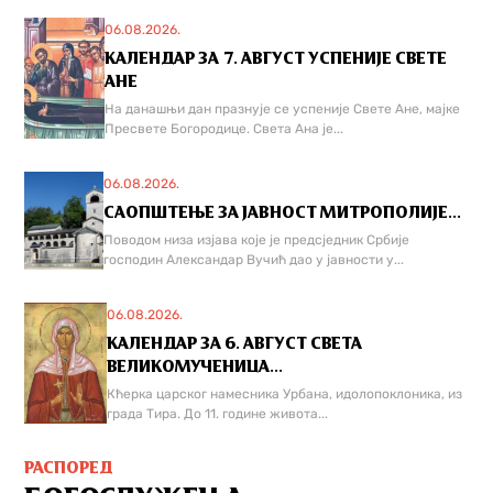
06.08.2026.
КАЛЕНДАР ЗА 7. АВГУСТ УСПЕНИЈЕ СВЕТЕ
АНЕ
На данашњи дан празнује се успеније Свете Ане, мајке
Пресвете Богородице. Света Ана је...
06.08.2026.
САОПШТЕЊЕ ЗА ЈАВНОСТ МИТРОПОЛИЈЕ...
Поводом низа изјава које је предсједник Србије
господин Александар Вучић дао у јавности у...
06.08.2026.
КАЛЕНДАР ЗА 6. АВГУСТ СВЕТА
ВЕЛИКОМУЧЕНИЦА...
Кћерка царског намесника Урбана, идолопоклоника, из
града Тира. До 11. године живота...
РАСПОРЕД