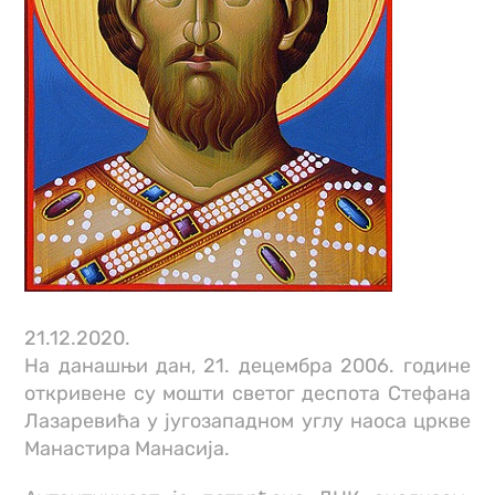
21.12.2020.
На данашњи дан, 21. децембра 2006. године
откривенe су мошти светог деспота Стефана
Лазаревића у југозападном углу наоса цркве
Манастира Манасија.