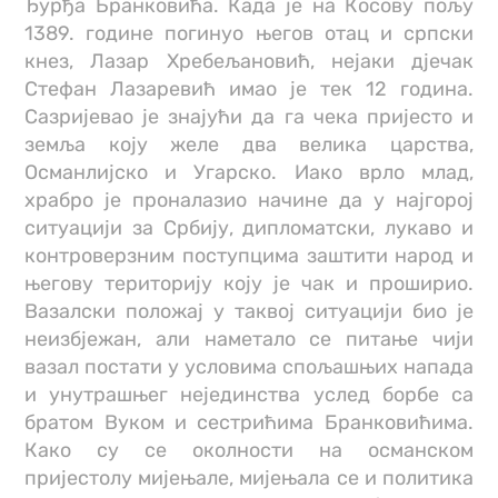
Ђурђа Бранковића. Када је на Косову пољу
1389. године погинуо његов отац и српски
кнез, Лазар Хребељановић, нејаки дjечак
Стефан Лазаревић имао је тек 12 година.
Сазријевао је знајући да га чека пријесто и
земља коју желе два велика царства,
Османлијско и Угарско. Иако врло млад,
храбро је проналазио начине да у најгорој
ситуацији за Србију, дипломатски, лукаво и
контроверзним поступцима заштити народ и
његову територију коју је чак и проширио.
Вазалски положај у таквој ситуацији био је
неизбјежан, али наметало се питање чији
вазал постати у условима спољашњих напада
и унутрашњег нејединства услед борбе са
братом Вуком и сестрићима Бранковићима.
Како су се околности на османском
пријестолу мијењале, мијењала се и политика