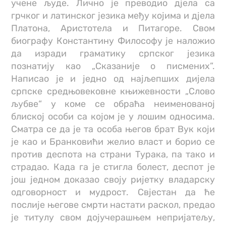
учене људе. Лично је преводио дјела са
грчког и латинског језика међу којима и дјела
Платона, Аристотела и Питагоре. Свом
биографу Константину Философу је наложио
да изради граматику српског језика
познатију као „Сказаније о писмених”.
Написао је и једно од најљепших дијела
српске средњовековне књижевности „Слово
љубве“ у коме се обраћа неименованој
блиској особи са којом је у лошим односима.
Сматра се да је та особа његов брат Вук који
је као и Бранковићи желио власт и борио се
против деспота на страни Турака, па тако и
страдао. Када га је стигла болест, деспот је
још једном доказао своју ријетку владарску
одговорност и мудрост. Свјестан да ће
послије његове смрти настати раскол, предао
је титулу свом дојучерашњем непријатељу,