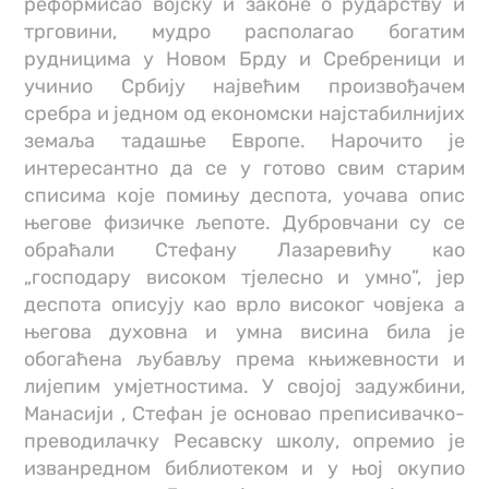
реформисао војску и законе о рударству и
трговини, мудро располагао богатим
рудницима у Новом Брду и Сребреници и
учинио Србију највећим произвођачем
сребра и једном од економски најстабилнијих
земаља тадашње Европе. Нарочито је
интересантно да се у готово свим старим
списима које помињу деспота, уочава опис
његове физичке љепоте. Дубровчани су се
обраћали Стефану Лазаревићу као
„господару високом тјелесно и умно”, јер
деспота описују као врло високог човјека а
његова духовна и умна висина била је
обогаћена љубављу према књижевности и
лијепим умjетностима. У својој задужбини,
Манасији , Стефан је основао преписивачко-
преводилачку Ресавску школу, опремио је
изванредном библиотеком и у њој окупио