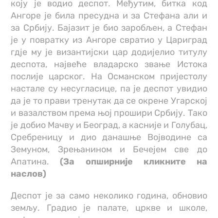
коју је водио деспот. Међутим, битка код
Ангоре је била пресудна и за Стефана али и
за Србију. Бајазит је био заробљен, а Стефан
је у повратку из Ангоре свратио у Цариград
гдје му је византијски цар додијелио титулу
деспота, највеће владарско звање Истока
послије царског. На Османском пријестолу
настале су несугласице, па је деспот увидио
да је то прави тренутак да се окрене Угарској
и вазалством према њој прошири Србију. Тако
је добио Мачву и Београд, а касније и Голубац,
Сребреницу и дио данашње Војводине са
Земуном, Зрењанином и Бечејем све до
Апатина.
(За опширније кликните на
наслов)
Деспот је за само неколико година, обновио
земљу. Градио је палате, цркве и школе,