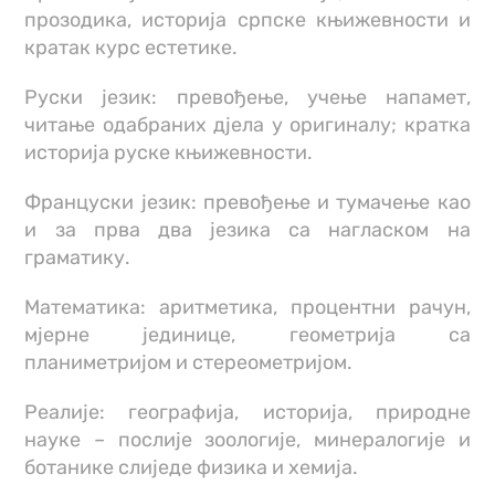
прозодика, историја српске књижевности и
кратак курс естетике.
Руски језик: превођење, учење напамет,
читање одабраних дјела у оригиналу; кратка
историја руске књижевности.
Француски језик: превођење и тумачење као
и за прва два језика са нагласком на
граматику.
Математика: аритметика, процентни рачун,
мјерне јединице, геометрија са
планиметријом и стереометријом.
Реалије: географија, историја, природне
науке – послије зоологије, минералогије и
ботанике слиједе физика и хемија.