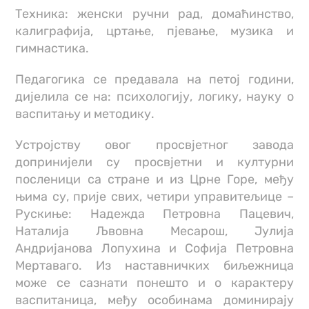
Техника: женски ручни рад, домаћинство,
калиграфија, цртање, пјевање, музика и
гимнастика.
Педагогика се предавала на петој години,
дијелила се на: психологију, логику, науку о
васпитању и методику.
Устројству овог просвјетног завода
допринијели су просвјетни и културни
посленици са стране и из Црне Горе, међу
њима су, прије свих, четири управитељице –
Рускиње: Надежда Петровна Пацевич,
Наталија Љвовна Месарош, Јулија
Андријанова Лопухина и Софија Петровна
Мертаваго. Из наставничких биљежница
може се сазнати понешто и о карактеру
васпитаница, међу особинама доминирају