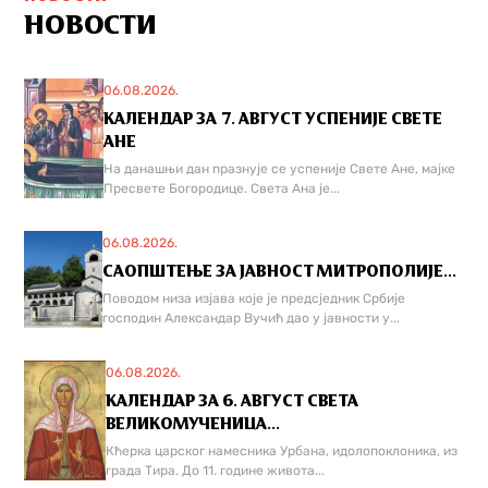
НОВОСТИ
06.08.2026.
КАЛЕНДАР ЗА 7. АВГУСТ УСПЕНИЈЕ СВЕТЕ
АНЕ
На данашњи дан празнује се успеније Свете Ане, мајке
Пресвете Богородице. Света Ана је...
06.08.2026.
САОПШТЕЊЕ ЗА ЈАВНОСТ МИТРОПОЛИЈЕ...
Поводом низа изјава које је предсједник Србије
господин Александар Вучић дао у јавности у...
06.08.2026.
КАЛЕНДАР ЗА 6. АВГУСТ СВЕТА
ВЕЛИКОМУЧЕНИЦА...
Кћерка царског намесника Урбана, идолопоклоника, из
града Тира. До 11. године живота...