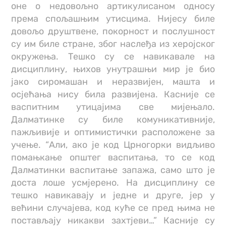
оне о недовољно артикулисаном односу
према спољашњим утисцима. Нијесу биле
довољо друштвене, покорност и послушност
су им биле стране, због наслеђа из херојског
окружења. Тешко су се навикавале на
дисциплину, њихов унутрашњи мир је био
јако сиромашан и неразвијен, машта и
осјећања нису била развијена. Касније се
васпитним утицајима све мијењало.
Далматинке су биле комуникативније,
пажљивије и оптимистички расположене за
учење. “Али, ако је код Црногорки видљиво
помањкање општег васпитања, то се код
Далматинки васпитање запажа, само што је
доста лоше усмјерено. На дисциплину се
тешко навикавају и једне и друге, јер у
већини случајева, код куће се пред њима не
постављају никакви захтјеви…” Касније су