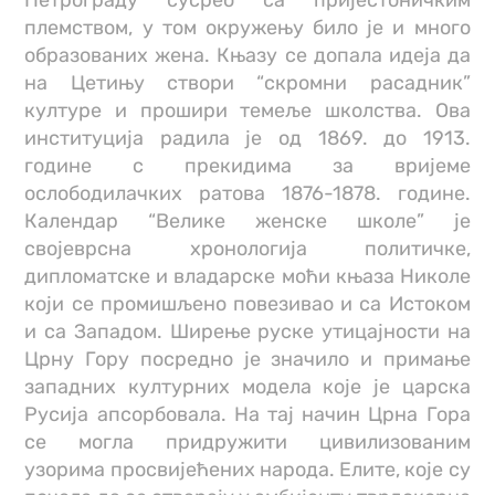
Петрограду сусрео са пријестоничким
племством, у том окружењу било је и много
образованих жена. Књазу се допала идеја да
на Цетињу створи “скромни расадник”
културе и прошири темеље школства. Ова
институција радила је од 1869. до 1913.
године с прекидима за вријеме
ослободилачких ратова 1876-1878. године.
Календар “Велике женске школе” је
својеврсна хронологија политичке,
дипломатске и владарске моћи књаза Николе
који се промишљено повезивао и са Истоком
и са Западом. Ширење руске утицајности на
Црну Гору посредно је значило и примање
западних културних модела које је царска
Русија апсорбовала. На тај начин Црна Гора
се могла придружити цивилизованим
узорима просвијећених народа. Елите, које су