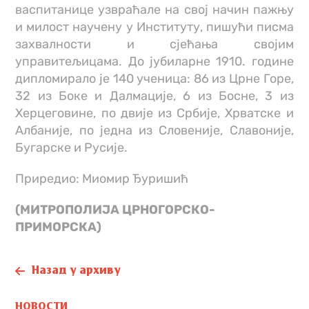
васпитанице узвраћале на свој начин пажњу
и милост научену у Институту, пишући писма
захвалности и сјећања својим
управитељицама. До јубиларне 1910. године
дипломирало је 140 ученица: 86 из Црне Горе,
32 из Боке и Далмације, 6 из Босне, 3 из
Херцеговине, по двије из Србије, Хрватске и
Албаније, по једна из Словеније, Славоније,
Бугарске и Русије.
Приредио: Миомир Ђуришић
(МИТРОПОЛИЈА ЦРНОГОРСКО-
ПРИМОРСКА)
Назад у архиву
НОВОСТИ