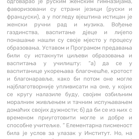
одговарао је руским женским гимназијама,
фаворизовани су страни језици (руски и
француски), а у погледу вјештина истицан је
женски ручни рад и музика. Вођење
газдинства, васпитање дјеце и лијепо
понашање нашли су своје мјесто у процесу
образовања. Уставом и Програмом предавања
били су истакнути циљеви образовања и
васпитања у училишту: “а) да се у
васпитанице укорењава благочешће, кротост
и благонаравље, како би потом оне могле
најблаготворније упливисати на оне, у којих
се кругу налазиле буду, својим озбиљним
моралним живљењем и тачним испуњавањем
домаћих својих дужности; б) да би се из њих с
временом приуготовити могле и добре и
способне учитељке. ” Елементарна писменост
била је услов за улазак у Институт. Но, на