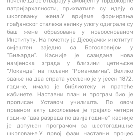
почеле да се стварају у амбијенту тврдокорне
патријархалности, прихватиле су идеју о
школовању жена.У вријеме формирања
грађанског сталежа велику улогу одиграле су
баш жене образоване у новооснованом
Институту. На почетку је Дјевојачки институт
смјештен заједно са Богословијом у
“Биљарди”. Касније је сазидана нова
намјенска зграда у близини цетињске
“Локанде” на пољани “Романовина”. Велико
здање на два спрата усељено је у јесен 1872.
године, имало је библиотеку и пратеће
кабинете. Наставни план и програм био је
прописан Уставом училишта. По овом
правном акту школовање је трајало четири
године “два разреда по двије године”, касније
је допуњен програмом за шестогодишње
школовање.У првој фази наставни процес