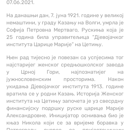
07.06.2021.
На данашњи дан, 7. јуна 1921. године у великој
немаштини, у граду Казању на Волги, умрла је
Софија Петровна Мертваго, Рускиња која је
25 година била управитељица “Дјевојачког
института Царице Марије” на Цетињу.
Њен рад тијесно је повезан са успјесима тог
најстаријег женског средњошколског завода
у Црној Гори, најпознатијег на
јужнословенским просторима. Након
укидања Дјевојачког института 1913. године
вратила се у родни Казањ. Историја Женског
института на Цетињу започета је уз свесрдну
финансијску подршку руске царице Марије
Александровне. Иницијатор оснивања био је
књаз Никола који се за вријеме боравка у