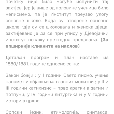
почетку није било могуће испунити тај
захтјев, јер је више од половине ученица било
неписмено, па је Институт преузео улогу
основне школе. Када су отворене основне
школе гдје су се школовала и женска дјеца,
захтијевано је да се при упису у Дјевојачки
институт покажу претходна предзнања.
(За
опширније кликните на наслов)
Детаљан програм и план наставе из
1880/1881. године односио се на:
Закон божји : у I години Свето писмо, учење
напамет и објашњења главних молитви.; у II и
III години катихизис – прво кратки а затим и
потпуни; у IV години литургика и у V години
историја цркве.
Српски језик: етимологија, синтакса,