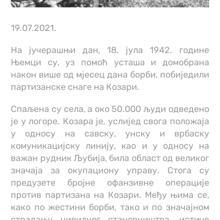
19.07.2021.
На јучерашњи дан, 18. јула 1942. године
Њемци су, уз помоћ усташа и домобрана
након више од мјесец дана борби, побиједили
партизанске снаге на Козари.
Спаљена су села, а око 50.000 људи одведено
је у логоре. Козара је, услијед свога положаја
у односу на савску, унску и врбаску
комуникацијску линију, као и у односу на
важан рудник Љубија, била област од великог
значаја за окупациону управу. Стога су
предузете бројне офанзивне операције
против партизана на Козари. Међу њима се,
како по жестини борби, тако и по значајном
страдању цивилног становништва, истиче