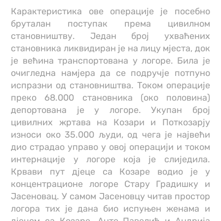
Карактеристика ове операције је посебно
бруталан поступак према цивилном
становништву. Један број ухваћених
становника ликвидиран је на лицу мјеста, док
је већина транспортована у логоре. Била је
очигледна намјера да се подручје потпуно
испразни од становништва. Током операције
преко 68.000 становника (око половина)
депортована је у логоре. Укупан број
цивилних жртава на Козари и Поткозарју
износи око 35.000 људи, од чега је највећи
дио страдао управо у овој операцији и током
интернације у логоре која је слиједила.
Крвави пут дјеце са Козаре водио је у
концентрационе логоре Стару Градишку и
Јасеновац. У самом Јасеновцу читав простор
логора тих је дана био испуњен женама и