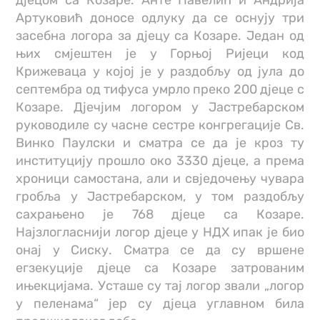
дјецом са Козаре. Анте Павелић и Андрија
Артуковић доносе одлуку да се оснују три
засебна логора за дјецу са Козаре. Један од
њих смјештен је у Горњој Ријеци код
Крижеваца у којој је у раздобљу од јула до
септембра од тифуса умрло преко 200 дјеце с
Козаре. Дјечјим логором у Јастребарском
руководиле су часне сестре конгрегације Св.
Винко Паулски и сматра се да је кроз ту
институцију прошло око 3330 дјеце, а према
хроници самостана, али и свједочењу чувара
гробља у Јастребарском, у том раздобљу
сахрањено је 768 дјеце са Козаре.
Најзлогласнији логор дјеце у НДХ ипак је био
онај у Сиску. Сматра се да су вршене
егзекуције дјеце са Козаре затрованим
ињекцијама. Усташе су тај логор звали „логор
у пеленама“ јер су дјеца углавном била