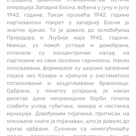
операција Западна Босна, вођена у јуну и јулу
1942. године. Током прољећа 1942. године
партизански покрет у западној Босни је
знатно ојачао. То је довело до ослобођења
Приједора и Љубије маја 1942. године.
Њемци, уз помоћ усташа и домобрана,
отпочеле су концентричан напад на
партизане из свих околних гарнизона. Након
опкољавања, формирале су широке запречне
појасе око Козаре и кренуле у систематско
потискивање и исцрпљивање бранилаца.
Одбрана, у почетку успјешна, је након
десетак дана непрекидних борби почела
слабити услед губитака, замора и нестанка
муниције. Довођењем појачања, притисак на
опкољене снаге је појачаван, што је довело до
кризе одбране. Суочени са немогућношћу