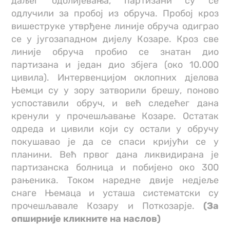
даљег одолијевања, партизани су се
одлучили за пробој из обруча. Пробој кроз
вишеструке утврђене линије обруча одиграо
се у југозападном дијелу Козаре. Кроз све
линије обруча пробио се знатан дио
партизана и један дио збјега (око 10.000
цивила). Интервенцијом оклопних дјелова
Њемци су у зору затворили брешу, поново
успоставили обруч, и већ следећег дана
кренули у прочешљавање Козаре. Остатак
одреда и цивили који су остали у обручу
покушавао је да се спаси кријући се у
планини. Већ првог дана ликвидирана је
партизанска болница и побијено око 300
рањеника. Током наредне двије недјеље
снаге Њемаца и усташа систематски су
прочешљавале Козару и Поткозарје.
(За
опширније кликните на наслов)