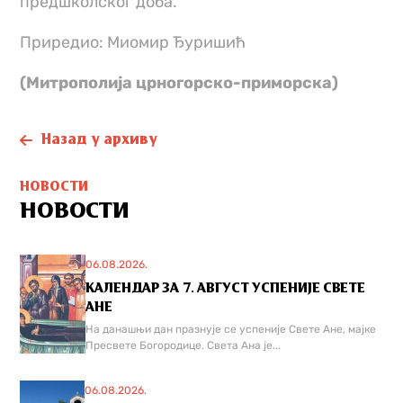
предшколског доба.
Приредио: Миомир Ђуришић
(Митрополија црногорско-приморска)
Назад у архиву
НОВОСТИ
НОВОСТИ
06.08.2026.
КАЛЕНДАР ЗА 7. АВГУСТ УСПЕНИЈЕ СВЕТЕ
АНЕ
На данашњи дан празнује се успеније Свете Ане, мајке
Пресвете Богородице. Света Ана је...
06.08.2026.