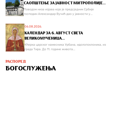
САОПШТЕЊЕ ЗА ЈАВНОСТ МИТРОПОЛИЈЕ...
Поводом низа изјава које је предсједник Србије
господин Александар Вучић дао у јавности у...
06.08.2026.
КАЛЕНДАР ЗА 6. АВГУСТ СВЕТА
ВЕЛИКОМУЧЕНИЦА...
Кћерка царског намесника Урбана, идолопоклоника, из
града Тира. До 11. године живота...
РАСПОРЕД
БОГОСЛУЖЕЊА