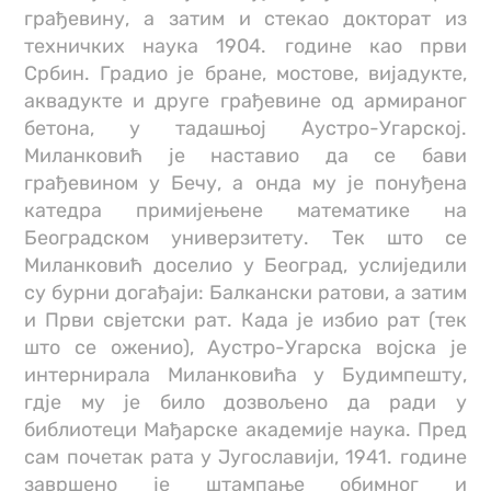
грађевину, а затим и стекао докторат из
техничких наука 1904. године као први
Србин. Градио је бране, мостове, вијадукте,
аквадукте и друге грађевине од армираног
бетона, у тадашњој Аустро-Угарској.
Миланковић је наставио да се бави
грађевином у Бечу, а онда му је понуђена
катедра примијењене математике на
Београдском универзитету. Тек што се
Миланковић доселио у Београд, услиједили
су бурни догађаји: Балкански ратови, а затим
и Први свјетски рат. Када је избио рат (тек
што се оженио), Аустро-Угарска војска је
интернирала Миланковића у Будимпешту,
гдје му је било дозвољено да ради у
библиотеци Мађарске академије наука. Пред
сам почетак рата у Југославији, 1941. године
завршено је штампање обимног и