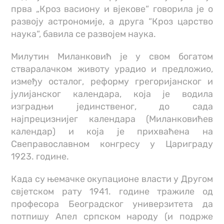
прва „Кроз васиону и вјекове“ говорила је о
развоју астрономије, а друга “Кроз царство
наука“, бавила се развојем наука.
Милутин Миланковић је у свом богатом
стваралачком животу урадио и предложио,
између осталог, реформу грегоријанског и
јулијанског календара, која је водила
изградњи јединственог, до сада
најпрецизнијег календара (Миланковићев
календар) и која је прихваћена на
Свеправославном конгресу у Цариграду
1923. године.
Када су њемачке окупационе власти у Другом
свјетском рату 1941. године тражиле од
професора Београдског универзитета да
потпишу Апел српском народу (и подрже