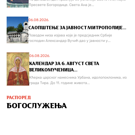
Пресвете Богородице. Света Ана је...
06.08.2026.
САОПШТЕЊЕ ЗА ЈАВНОСТ МИТРОПОЛИЈЕ...
Поводом низа изјава које је предсједник Србије
господин Александар Вучић дао у јавности у...
06.08.2026.
КАЛЕНДАР ЗА 6. АВГУСТ СВЕТА
ВЕЛИКОМУЧЕНИЦА...
Кћерка царског намесника Урбана, идолопоклоника, из
града Тира. До 11. године живота...
РАСПОРЕД
БОГОСЛУЖЕЊА