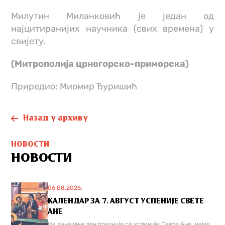
Милутин Миланковић је један од
најцитиранијих научника (свих времена) у
свијету.
(Митрополија црногорско-приморска)
Приредио: Миомир Ђуришић
Назад у архиву
НОВОСТИ
НОВОСТИ
06.08.2026.
КАЛЕНДАР ЗА 7. АВГУСТ УСПЕНИЈЕ СВЕТЕ
АНЕ
На данашњи дан празнује се успеније Свете Ане, мајке