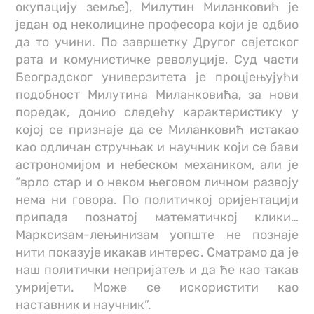
окупацију земље), Милутин Миланковић је
један од неколицине професора који је одбио
да то учини. По завршетку Другог свјетског
рата и комунистичке револуције, Суд части
Београдског универзитета је процјењујући
подобност Милутина Миланковића, за нови
поредак, донио следећу карактеристику у
којој се признаје да се Миланковић истакао
као одличан стручњак и научник који се бави
астрономијом и небеском механиком, али је
“врло стар и о неком његовом личном развоју
нема ни говора. По политичкој оријентацији
припада познатој математичкој клики…
Марксизам-лењинизам уопште не познаје
нити показује икакав интерес. Сматрамо да је
наш политички непријатељ и да ће као такав
умријети. Може се искористити као
наставник и научник”.