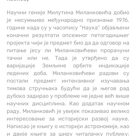
Научни геније Милутина Миланковића добио
је несумњиво међународно признање 1976.
године када су у часопису “Наука” објављени
коначни резултати опсежног петогодишњег
пројекта чији је предмет био да да одговор на
питање јесу ли Миланковићеви прорачуни
тачни или не. Тада је утврђено да су
варијације Земљине орбите индикације
ледених доба. Миланковићеви радови су
постали предмет интензивног изучавања
тимова стручњака будући да је његов рад
дубоко задирао у проблеме не једне већ више
научних дисциплина. Као додатак научном
раду, Миланковић је увијек показивао велико
интересовање за историјски развој науке.
Написао је књигу о историји астрономије, као
и двије књиге за ширу читалачку публику: