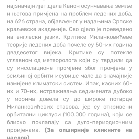
најзначајнијег дјела Канон осунчавања земље
и његова примјена на проблем ледених доба,
на 626 страна, објављеног у издањима Српске
краљевске академије. Ово дјело је преведено
на енглески језик. Критике Миланковићеве
теорије ледених доба почеле су 50-их година
двадесетог вијека. Критике су потекле
углавном од метеоролога који су тврдили да
су инсолационе промјене због промјена у
земљиној орбити исувише мале да значајније
измијене климатски систем. Ипак, касних 60-
их и 70-их, истраживања седимената дубоко
у морима довела су до широке потврде
Миланковићевих ставова, јер су откривени
орбитални циклуси (100.000 година), који се
блиско поклапају са дуго-периодиочним
промјенама.
(За опширније кликните на
наслов)