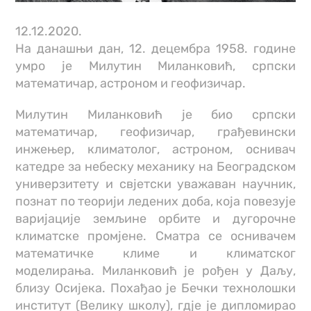
12.12.2020.
На данашњи дан, 12. децембра 1958. године
умро је Милутин Миланковић, српски
математичар, астроном и геофизичар.
Милутин Миланковић је био српски
математичар, геофизичар, грађевински
инжењер, климатолог, астроном, оснивач
катедре за небеску механику на Београдском
универзитету и свјетски уважаван научник,
познат по теорији ледених доба, која повезује
варијације земљине орбите и дугорочне
климатске промјене. Сматра се оснивачем
математичке климе и климатског
моделирања. Миланковић је рођен у Даљу,
близу Осијека. Похађао је Бечки технолошки
институт (Велику школу), гдје је дипломирао