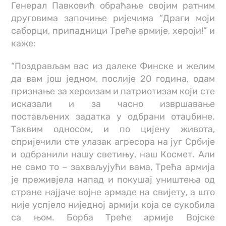
Генерал Павковић обраћање својим ратним
друговима започиње ријечима “Драги моји
саборци, припадници Треће армије, хероји!” и
каже:
“Поздрављам вас из далеке Финске и желим
да вам још једном, послије 20 година, одам
признање за хероизам и патриотизам који сте
исказали и за часно извршавање
постављених задатка у одбрани отаџбине.
Таквим односом, и по цијену живота,
спријечили сте улазак агресора на југ Србије
и одбранили нашу светињу, наш Космет. Али
не само то – захваљујући вама, Трећа армија
је преживјела напад и покушај уништења од
стране најјаче војне армаде на свијету, а што
није успјело ниједној армији која се сукобила
са њом. Борба Треће армије Војске