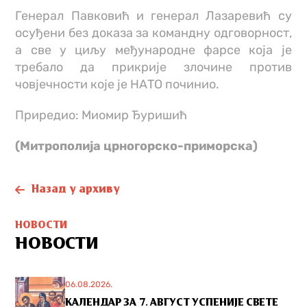
Генерал Павковић и генерал Лазаревић су
осуђени без доказа за командну одговорност,
а све у циљу међународне фарсе која је
требало да прикрије злочине против
човјечности које је НАТО починио.
Приредио: Миомир Ђуришић
(Митрополија црногорско-приморска)
Назад у архиву
НОВОСТИ
НОВОСТИ
06.08.2026.
КАЛЕНДАР ЗА 7. АВГУСТ УСПЕНИЈЕ СВЕТЕ