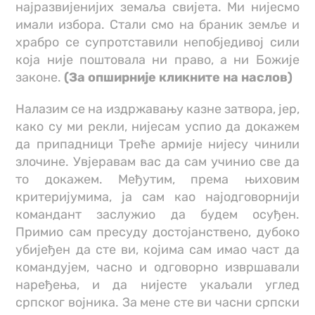
најразвијенијих земаља свијета. Ми нијесмо
имали избора. Стали смо на браник земље и
храбро се супротставили непобједивој сили
која није поштовала ни право, а ни Божије
законе.
(За опширније кликните на наслов)
Налазим се на издржавању казне затвора, јер,
како су ми рекли, нијесам успио да докажем
да припадници Треће армије нијесу чинили
злочине. Увјеравам вас да сам учинио све да
то докажем. Међутим, према њиховим
критеријумима, ја сам као најодговорнији
командант заслужио да будем осуђен.
Примио сам пресуду достојанствено, дубоко
убијеђен да сте ви, којима сам имао част да
командујем, часно и одговорно извршавали
наређења, и да нијесте укаљали углед
српског војника. За мене сте ви часни српски