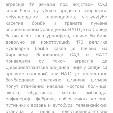
агресије 19 земаља под вођством САД
коришћена су убојна средства забрањена
међународним конвенцијама, укључујући
касетне бомбе и гранате пуњене
осиромашеним уранијумом. НАТО је на Србију
бацио шест тона уранијума, толико би било
довољно за конструкцију 170 реплика
нуклеарне бомбе каква је бачена на
Хирошиму. Званичници САД и НАТО
понављали су током агресије да
Сјеверноатлантска алијанса “није у свађи са
српским народом”, али НАТО је непрестано
бомбардовао претежно цивилне циљеве
попут стамбених насеља, мостова, болница,
школа, обданишта, хотела, амбасада,
рафинерија, фабрика, избјегличких колона,
путничких возова и аутобуса, телевизијских
станица и релеја, електроенергетских