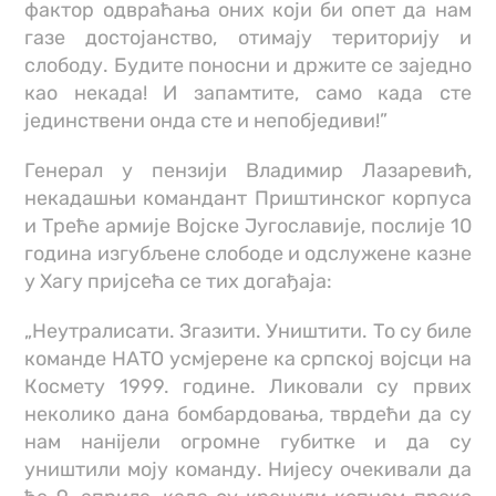
фактор одвраћања оних који би опет да нам
газе достојанство, отимају територију и
слободу. Будите поносни и држите се заједно
као некада! И запамтите, само када сте
јединствени онда сте и непобједиви!”
Генерал у пензији Владимир Лазаревић,
некадашњи командант Приштинског корпуса
и Треће армије Војске Југославије, послије 10
година изгубљене слободе и одслужене казне
у Хагу пријсећа се тих догађаја:
„Неутралисати. Згазити. Уништити. То су биле
команде НАТО усмjерене ка српској војсци на
Космету 1999. године. Ликовали су првих
неколико дана бомбардовања, тврдећи да су
нам нанijели огромне губитке и да су
уништили моју команду. Ниjeсу очекивали да