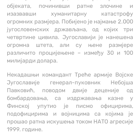
објеката, починивши ратне злочине и
изазвавши хуманитарну катастрофу
огромних размјера. Побијено је најмање 2.000
југословенских држављана, од којих три
четвртине цивила. Југославији је нанешена
огромна штета, али су њене размјере
различито процијењене – између 30 и 100
милијарди долара.
Некадашњи командант Треће армије Војске
Југославије генерал-пуковник Небојша
Павковић, поводом двије деценије од
бомбардовања, са издржавања казне у
Финској упутио је писмо официрима,
подофицирима и војницима са којима је
прошао ратна искушења током НАТО агресије
1999. године.