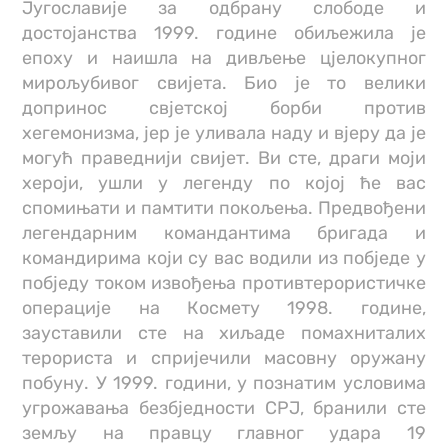
Југославије за одбрану слободе и
достојанства 1999. године обиљежила је
епоху и наишла на дивљење цјелокупног
мирољубивог свијета. Био је то велики
допринос свјетској борби против
хегемонизма, јер је уливала наду и вјеру да је
могућ праведнији свијет. Ви сте, драги моји
хероји, ушли у легенду по којој ће вас
спомињати и памтити покољења. Предвођени
легендарним командантима бригада и
командирима који су вас водили из побједе у
побједу током извођења противтерористичке
операције на Космету 1998. године,
зауставили сте на хиљаде помахниталих
терориста и спријечили масовну оружану
побуну. У 1999. години, у познатим условима
угрожавања безбједности СРЈ, бранили сте
земљу на правцу главног удара 19