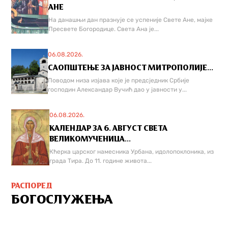
АНЕ
На данашњи дан празнује се успеније Свете Ане, мајке
Пресвете Богородице. Света Ана је...
06.08.2026.
САОПШТЕЊЕ ЗА ЈАВНОСТ МИТРОПОЛИЈЕ...
Поводом низа изјава које је предсједник Србије
господин Александар Вучић дао у јавности у...
06.08.2026.
КАЛЕНДАР ЗА 6. АВГУСТ СВЕТА
ВЕЛИКОМУЧЕНИЦА...
Кћерка царског намесника Урбана, идолопоклоника, из
града Тира. До 11. године живота...
РАСПОРЕД
БОГОСЛУЖЕЊА