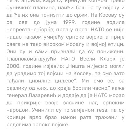
ће 9. априла, када су кренули копном преко
Јуничких планина, наићи баш на ту војску и
да ће их она понизити до сржи. На Косову су
се све до јуна 1999. године водиле
непрестане борбе, прса у прса. НАТО се није
надао таквом умијећу српске војске, а прије
свега не тако високом моралу и војној етици.
Они су и сами признали да су понижени.
Главнокомандујући НАТО Весли Кларк је
2000. године изјавио: „Ништа нијесмо могли
да урадимо тој војсци на Косову, па смо зато
гађали цивилне циљеве“. Ми смо се, за
разлику од њих, до краја борили часно,“ каже
генерал Лазаревић и додаје да је НАТО морао
да прикрије своје злочине над српским
народом. Учинили су то замјеном теза, па су
кривци врло брзо након рата тражени у
редовима српске војске.