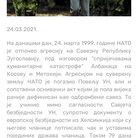
24.03.2021.
На данашњи дан, 24. марта 1999. године НАТО
је отпочео агресију на Савезну Републику
Југославију, под изговором “спријечавања
хуманитарне катастрофе” Албанаца на
Косову и Метохији. Агресијом на суверену
земљу НАТО је погазио Повељу УН, али и
сопствени оснивачки акт којим је пола вијека
раније дефинисан као одбрамбени савез. То
је учинио мимо сагласности Савјета
безбједности УН, супротно документу о
европској безбједности из Хелсинкија који су
његове чланице потписале, чак и уставима
појединих држава чланица. Током 79 дана