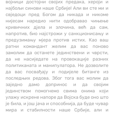
војници достојни својих предака, хероји и
најбољи синови наше Србије! Али ви сте ми и
свједоци пред Богом да никада и никоме
нијесам наредио нити одобравао чињење
кривичних дјела и злочина, већ да сам,
напротив, био најстрожи у санкционисању и
предузимању мјера против истих. Као ваш
ратни командант желим да вас поново
замолим да останете јединствени и чврсти,
да не насиједате на провокације разних
политиканата и манипулатора. Не дозволите
да вас посвађају и подијеле битанге из
последњих редова. Због тога вас молим да
заједно дамо допринос и да својим
јединством помогнемо свима онима који
улажу искрене напоре да Војска буде оно што
је била, и још јача и способнија, да буде чувар
мира и стабилности наше Србије, али и