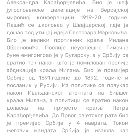
Александра Карађорђевића. Био је шеф
југословенске делегације на Версајској
мировној конференцији 1919-20. године.
Пашић се школовао у Швајцарској, гдје је
дошао под утицај идеја Светозара Марковића.
Био је велики противник краља Милана
Обреновића. Послије неуспјешне Тимочке
буне емигриграо је у Бугарску, а у Србију се
вратио тек након што је помилован послије
абдикације краља Милана. Био је премијер
Србије од 1891.године до 1892. године и
посланик у Русији. Из политике се повукао
након Ивањданског атентата на бившег
краља Милана, а политици се вратио након
доласка на пријесто краља Петра
Карађорђевића. До Првог свјетског рата био
је премијер Србије у 4 наврата. Током
његових мандата Србија је изашла као