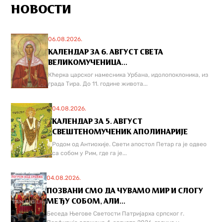
НОВОСТИ
06.08.2026.
КАЛЕНДАР ЗА 6. АВГУСТ СВЕТА
ВЕЛИКОМУЧЕНИЦА...
Кћерка царског намесника Урбана, идолопоклоника, из
града Тира. До 11. године живота...
04.08.2026.
КАЛЕНДАР ЗА 5. АВГУСТ
СВЕШТЕНОМУЧЕНИК АПОЛИНАРИЈЕ
Родом од Антиохије. Свети апостол Петар га је одвео
са собом у Рим, где га је...
04.08.2026.
ПОЗВАНИ СМО ДА ЧУВАМО МИР И СЛОГУ
МЕЂУ СОБОМ, АЛИ...
Беседа Његове Светости Патријарха српског г.