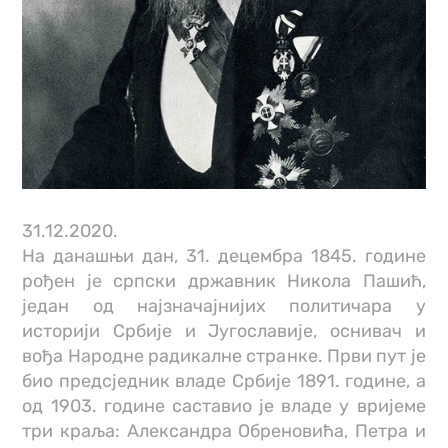
31.12.2020.
На данашњи дан, 31. децембра 1845. године
рођен је српски државник Никола Пашић,
један од најзначајнијих политичара у
историји Србије и Југославије, оснивач и
вођа Народне радикалне странке. Први пут је
био предсједник владе Србије 1891. године, а
од 1903. године саставио је владе у вријеме
три краља: Александра Обреновића, Петра и