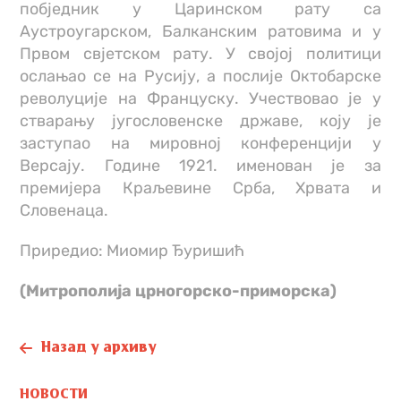
побједник у Царинском рату са
Аустроугарском, Балканским ратовима и у
Првом свјетском рату. У својој политици
ослањао се на Русију, а послије Октобарске
револуције на Француску. Учествовао је у
стварању југословенске државе, коју је
заступао на мировној конференцији у
Версају. Године 1921. именован је за
премијера Краљевине Срба, Хрвата и
Словенаца.
Приредио: Миомир Ђуришић
(Митрополија црногорско-приморска)
Назад у архиву
НОВОСТИ