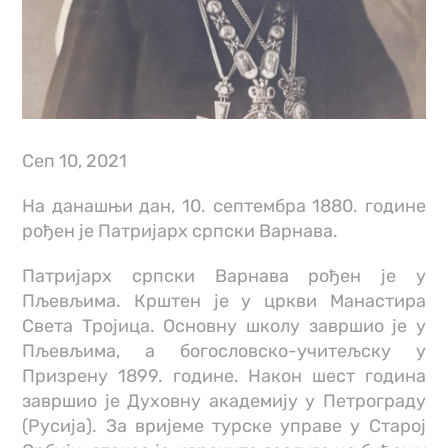
Cеп 10, 2021
На данашњи дан, 10. септембра 1880. године
рођен је Патријарх српски Варнава.
Патријарх српски Варнава рођен је у
Пљевљима. Крштен је у цркви Манастира
Света Тројица. Основну школу завршио је у
Пљевљима, а богословско-учитељску у
Призрену 1899. године. Након шест година
завршио је Духовну академију у Петрограду
(Русија). За вријеме турске управе у Старој