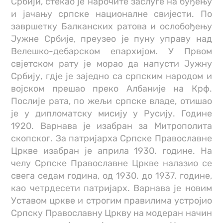
Србији, стекао је нарочите заслуге на буђењу
и јачању српске националне свијести. По
завршетку Балканских ратова и ослобођењу
Јужне Србије, преузео је пуну управу над
Велешко-дебарском епархијом. У Првом
свјетском рату је морао да напусти Јужну
Србију, гдје је заједно са српским народом и
војском прешао преко Албаније на Крф.
Послије рата, по жељи српске владе, отишао
је у дипломатску мисију у Русију. Године
1920. Варнава је изабран за Митрополита
скопског. За патријарха Српске Православне
Цркве изабран је априла 1930. године. На
челу Српске Православне Цркве налазио се
свега седам година, од 1930. до 1937. године,
као четрдесети патријарх. Варнава је новим
Уставом цркве и строгим правилима устројио
Српску Православну Цркву на модеран начин