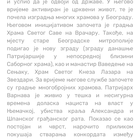
и успио да је одвоји од државе. У његово
вријеме активиран је црквени живот, те је
почела изградња многих храмова у Београду.
Његовом иницијативом започета је градња
Храма Светог Саве на Врачару. Такође, на
мјесту старе Београдске митрополије
подигао је нову зграду (зграду данашње
Патријаршије у непосредној близини
Саборног храма), као и манастир Ваведење на
Сењаку, Храм Светог Кнеза Лазара на
Звездари. За вријеме његове службе започете
су градње многобројних храмова. Патријарх
Варнава је живио у тешка и несигурна
времена доласка нациста на власт у
Њемачкој, убиства краља Александра и
Шпанског грађанског рата. Показао се као
постојан и чврст, нарочито приликом
покушаја стварања конкордата између