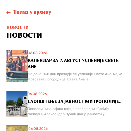
Назад у архиву
НОВОСТИ
НОВОСТИ
06.08.2026.
КАЛЕНДАР ЗА 7. АВГУСТ УСПЕНИЈЕ СВЕТЕ
АНЕ
На данашњи дан празнује се успеније Свете Ане, мајке
Пресвете Богородице. Света Ана је...
06.08.2026.
САОПШТЕЊЕ ЗА ЈАВНОСТ МИТРОПОЛИЈЕ...
Поводом низа изјава које је предсједник Србије
господин Александар Вучић дао у јавности у...
06.08.2026.