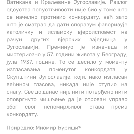
Ватикана и Краљевине Југославије. Разлог
одсуства попустљивости није био у томе што
се начелно противио конкордату, већ зато
што је сматрао да дати споразум фаворизује
католичку и исламску вјероисповест на
рачун других вјерских заједница у
Југославији. Преминуо је изненада и
мистериозно у 57. години живота у Београду,
јула 1937. године. То се десило у моменту
изгласавања поменутог конкордата у
Скупштини Југославије, који, иако изгласан
већином гласова, никада није ступио на
снагу. Све до данас није нити потврђено нити
оповргнуто мишљење да је отрован управо
због свог непомирљивог става према
конкордату.
Приредио: Миомир Ђуришић