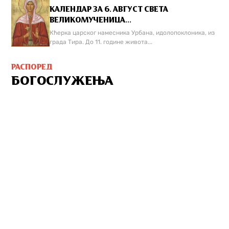
КАЛЕНДАР ЗА 6. АВГУСТ СВЕТА
ВЕЛИКОМУЧЕНИЦА...
Кћерка царског намесника Урбана, идолопоклоника, из
града Тира. До 11. године живота...
РАСПОРЕД
БОГОСЛУЖЕЊА