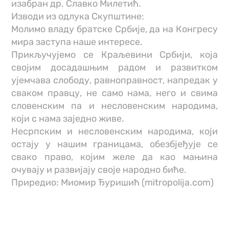
изабран др. Славко Милетић.
Изводи из одлука Скупштине:
Молимо владу братске Србије, да на Конгресу
мира заступа наше интересе.
Прикључујемо се Краљевини Србији, која
својим досадашњим радом и развитком
ујемчава слободу, равноправност, напредак у
сваком правцу, не само нама, него и свима
словенским па и несловенским народима,
који с нама заједно живе.
Несрпским и несловенским народима, који
остају у нашим границама, обезбјеђује се
свако право, којим желе да као мањина
очувају и развијају своје народно биће.
Приредио: Миомир Ђуришић (mitropolija.com)