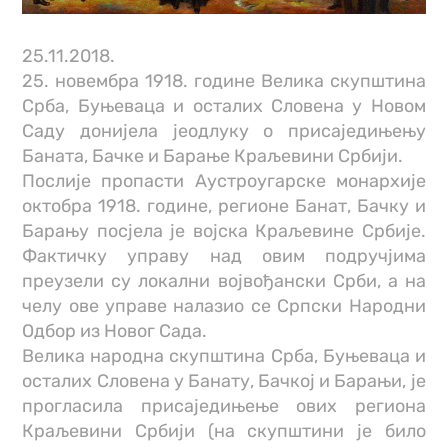
25.11.2018.
25. новембра 1918. године Велика скупштина
Срба, Буњеваца и осталих Словена у Новом
Саду донијела јеодлуку о присаједињењу
Баната, Бачке и Барање Краљевини Србији.
Послије пропасти Аустроугарске монархије
октобра 1918. године, регионе Банат, Бачку и
Барању посјела је војска Краљевине Србије.
Фактичку управу над овим подручјима
преузели су локални војвођански Срби, а на
челу ове управе налазио се Српски Народни
Одбор из Новог Сада.
Велика народна скупштина Срба, Буњеваца и
осталих Словена у Банату, Бачкој и Барањи, је
прогласила присаједињење ових региона
Краљевини Србији (на скупштини је било