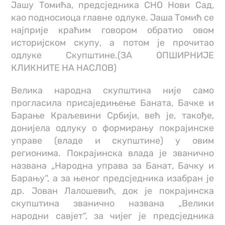
Јашу Томића, предсједника СНО Нови Сад,
као подносиоца главне одлуке. Јаша Томић се
најприје краћим говором обратио овом
историјском скупу, а потом је прочитао
одлуке Скупштине.(ЗА ОПШИРНИЈЕ
КЛИКНИТЕ НА НАСЛОВ)
Велика народна скупштина није само
прогласила присаједињење Баната, Бачке и
Барање Краљевини Србији, већ је, такође,
донијела одлуку о формирању покрајинске
управе (владе и скупштине) у овим
регионима. Покрајинска влада је званично
названа „Народна управа за Банат, Бачку и
Барању“, а за њеног предсједника изабран је
др. Јован Лалошевић, док је покрајинска
скупштина званично названа „Велики
народни савјет“, за чијег је предсједника