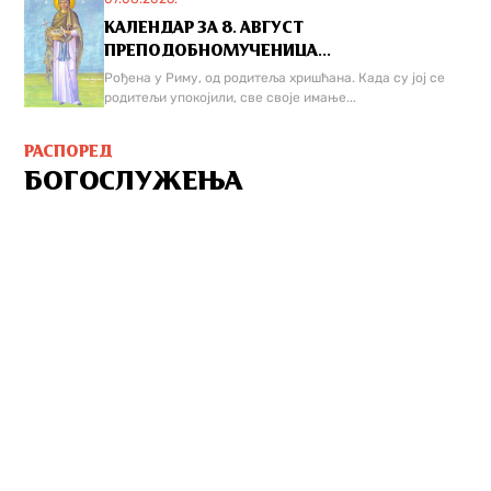
КАЛЕНДАР ЗА 8. АВГУСТ
ПРЕПОДОБНОМУЧЕНИЦА...
Рођена у Риму, од родитеља хришћана. Када су јој се
родитељи упокојили, све своје имање...
РАСПОРЕД
БОГОСЛУЖЕЊА