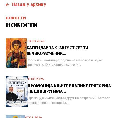
Назад у архиву
НОВОСТИ
НОВОСТИ
08.08.2026.
КАЛЕНДАР ЗА 9. АВГУСТ СВЕТИ
ВЕЛИКОМУЧЕНИК...
Родом из Никомидије, од оца незнабошца и мајке
хришћанке. Као младић, изучио је...
11.08.2026.
ПРОМОЦИЈА КЊИГЕ ВЛАДИКЕ ГРИГОРИЈА
,,ЈЕДНИ ДРУГИМА...
Промоција књиге „Једни другима потребни“ Његовог
високопреосвештенства...
07.08.2026.