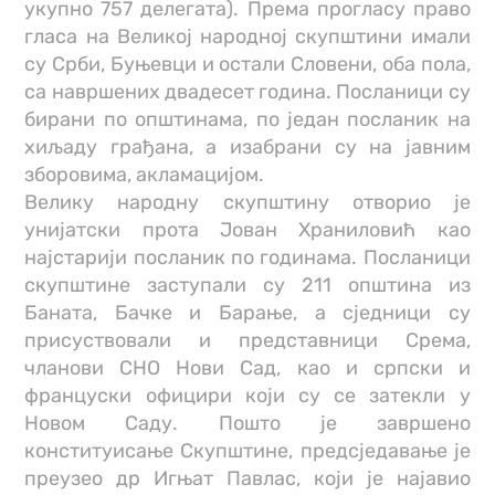
укупно 757 делегата). Према прогласу право
гласа на Великој народној скупштини имали
су Срби, Буњевци и остали Словени, оба пола,
са навршених двадесет година. Посланици су
бирани по општинама, по један посланик на
хиљаду грађана, а изабрани су на јавним
зборовима, акламацијом.
Велику народну скупштину отворио је
унијатски прота Јован Храниловић као
најстарији посланик по годинама. Посланици
скупштине заступали су 211 општина из
Баната, Бачке и Барање, а сједници су
присуствовали и представници Срема,
чланови СНО Нови Сад, као и српски и
француски официри који су се затекли у
Новом Саду. Пошто је завршено
конституисање Скупштине, предсједавање је
преузео др Игњат Павлас, који је најавио