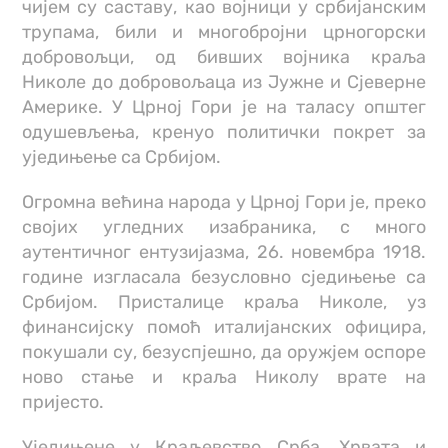
чијем су саставу, као војници у србијанским
трупама, били и многобројни црногорски
добровољци, од бивших војника краља
Николе до добровољаца из Јужне и Сјеверне
Америке. У Црној Гори је на таласу општег
одушевљења, кренуо политички покрет за
уједињење са Србијом.
Огромна већина народа у Црној Гори је, преко
својих угледних изабраника, с много
аутентичног ентузијазма, 26. новембра 1918.
године изгласала безусловно сједињење са
Србијом. Присталице краља Николе, уз
финансијску помоћ италијанских официра,
покушали су, безуспјешно, да оружјем оспоре
ново стање и краља Николу врате на
пријесто.
Уједињене у Краљевство Срба, Хрвата и