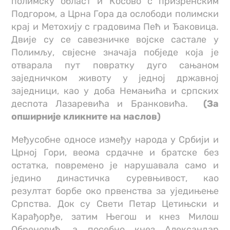
полимску област и Косово с призренским
Подгором, а Црна Гора да ослободи полимски
крај и Метохију с градовима Пећ и Ђаковица.
Двије су се савезничке војске састале у
Полимљу, свјесне значаја побједе која је
отварала пут повратку дуго сањаном
заједничком животу у једној државној
заједници, као у доба Немањића и српских
деспота Лазаревића и Бранковића.
(За
опширније кликните на наслов)
Међусобне односе између народа у Србији и
Црној Гори, веома срдачне и братске без
остатка, повремено је нарушавала само и
једино династичка суревњивост, као
резултат борбе око првенства за уједињење
Српства. Док су Свети Петар Цетињски и
Карађорђе, затим Његош и кнез Милош
Обреновић, а посебно кнез Александар