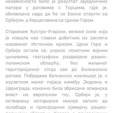
независности било је резултат заједничких
напора у ратовима с Турцима, гдје је,
обновљена нада да ће се Босна спојити са
Србијом, а Херцеговина са Црном Гором.
Старањем Аустро-Угарске, велике силе која
је изашла као главни добитник из заплета
изазваног Источном кризом, Црна Гора и
Србија остале се, упркос почетним војним
циљевима, географски раздвојене рашко-
полимском облашћу, без жељеног
територијалног споја све до Балканских
ратова. Побједама балканске коалиције је, с
изузетком малог појаса између Једрена и
Цариграда, коначно била збрисана османска
власт на европском тлу. Србији је, у
остварењу историјске мисије запало да
ослободи и присаједини сјеверну рашко-