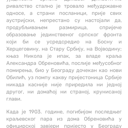
ривалство стално је тровало међудржавне
односе, а страни посланици, прије свих
аустријски, непрестано су настојали да,
продубљивањем размирица, спријече
образовање јединственог српског фронта
који би се усредсредио на Босну и
Херцеговину, на Стару Србију, на Војводину;
књаз Никола је ипак, за владе краља
Александра Обреновића, послије међусобног
помирења, био у Београду дочекан као нови
Обилић, уз помпу какву пријестоница Србије
никада касније није приредила ни једној
другог, ни домаћој ни страној, крунисаној
глави.
Када је 1903. године, погибијом последњег
краљевског пара из дома Обреновића у
официрској завјери пријесто у Београду