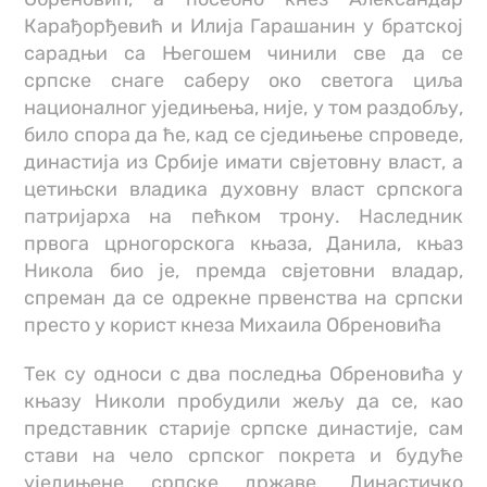
Карађорђевић и Илија Гарашанин у братској
сарадњи са Његошем чинили све да се
српске снаге саберу око светога циља
националног уједињења, није, у том раздобљу,
било спора да ће, кад се сједињење спроведе,
династија из Србије имати свјетовну власт, а
цетињски владика духовну власт српскога
патријарха на пећком трону. Наследник
првога црногорскога књаза, Данила, књаз
Никола био је, премда свјетовни владар,
спреман да се одрекне првенства на српски
престо у корист кнеза Михаила Обреновића
Тек су односи с два последња Обреновића у
књазу Николи пробудили жељу да се, као
представник старије српске династије, сам
стави на чело српског покрета и будуће
уједињене српске државе. Династичко