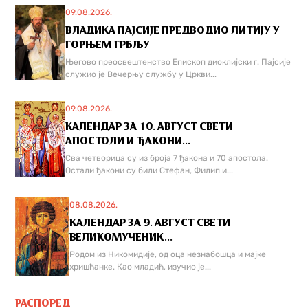
09.08.2026.
ВЛАДИКА ПАЈСИЈЕ ПРЕДВОДИО ЛИТИЈУ У
ГОРЊЕМ ГРБЉУ
Његово преосвештенство Епископ диоклијски г. Пајсије
служио је Вечерњу службу у Цркви...
09.08.2026.
КАЛЕНДАР ЗА 10. АВГУСТ СВЕТИ
АПОСТОЛИ И ЂАКОНИ...
Сва четворица су из броја 7 ђакона и 70 апостола.
Остали ђакони су били Стефан, Филип и...
08.08.2026.
КАЛЕНДАР ЗА 9. АВГУСТ СВЕТИ
ВЕЛИКОМУЧЕНИК...
Родом из Никомидије, од оца незнабошца и мајке
хришћанке. Као младић, изучио је...
РАСПОРЕД