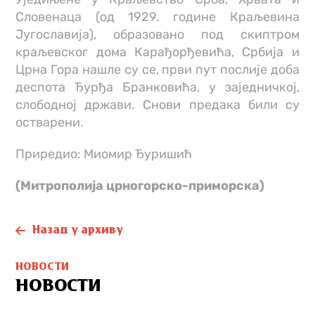
Словенаца (од 1929. године Краљевина
Југославија), образовано под скиптром
краљевског дома Карађорђевића, Србија и
Црна Гора нашле су се, први пут послије доба
деспота Ђурђа Бранковића, у заједничкој,
слободној држави. Снови предака били су
остварени.
Приредио: Миомир Ђуришић
(Митрополија црногорско-приморска)
Назад у архиву
НОВОСТИ
НОВОСТИ