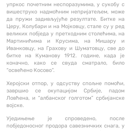
упркос почетним неспоразумима, у сукобу с
вишеструко надмоћним непријатељем, може
да пружи задивљујуће резултате. Битке на
Церу, Колубари и на Мојковцу, стале су у ред
великих побједа у претходним столећима, на
Мартинићима и Крусима, на Мишару и
Иванковцу, на Грахову и Шуматовцу, све до
битке на Куманову 1912. године, када је
коначно, како се свуда сматрало, било
“освећено Косово”.
Херојски отпор, у одсуству спољне помоћи,
завршио се окупацијом Србије, падом
Ловћена, и “албанског голготом” србијанске
војске.
Уједињење је спроведено, после
побједоносног продора савезничких снага, у