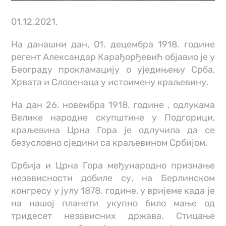
01.12.2021.
На данашни дан, 01. децембра 1918. године
регент Александар Карађорђевић објавио је у
Београду прокламацију о уједињењу Срба,
Хрвата и Словенаца у истоимену краљевину.
На дан 26. новембра 1918. године , одлукама
Велике народне скупштине у Подгорици,
краљевина Црна Гора је одлучила да се
безусловно сједини са краљевином Србијом.
Србија и Црна Гора међународно признање
независности добиле су, на Берлинском
конгресу у јулу 1878. године, у вријеме када је
на нашој планети укупно било мање од
тридесет независних држава. Стицање