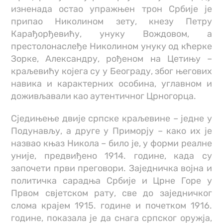
изненада остао упражњен трон Србије је
припао Николином зету, кнезу Петру
Карађорђевићу, унуку Вождовом, а
престолонаслеђе Николином унуку од кћерке
Зорке, Александру, рођеном на Цетињу –
краљевићу којега су у Београду, због његових
навика и карактерних особина, углавном и
доживљавали као аутентичног Црногорца.
Сједињење двије српске краљевине – једне у
Подунављу, а друге у Приморју – како их је
назвао књаз Никола – било је, у форми реалне
уније, предвиђено 1914. године, када су
започети први преговори. Заједничка војна и
политичка сарадња Србије и Црне Горе у
Првом свјетском рату, све до заједничког
слома крајем 1915. године и почетком 1916.
године, показала је да снага српског оружја,