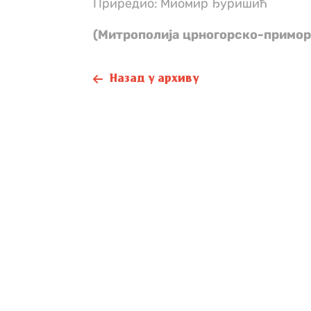
Приредио: Миомир Ђуришић
(Митрополија црногорско-примор
Назад у архиву