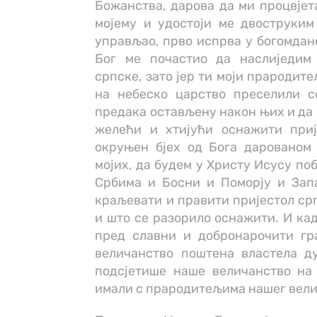
Божанства, дарова да ми процвјет
мојему и удостоји ме двоструким
управљао, прво испрва у богомдано
Бог ме почастио да наслиједим 
српске, зато јер ти моји прародит
на небеско царство преселили с
предака остављену након њих и да 
желећи и хтијући оснажити при
окруњен бјех од Бога дарованом
мојих, да будем у Христу Исусу по
Србима и Босни и Поморју и Зап
краљевати и правити пријестол срп
и што се разорило оснажити. И ка
пред славни и добронарочити гр
величанство поштена властела д
подсјетише наше величанство на 
имали с прародитељима нашег вели