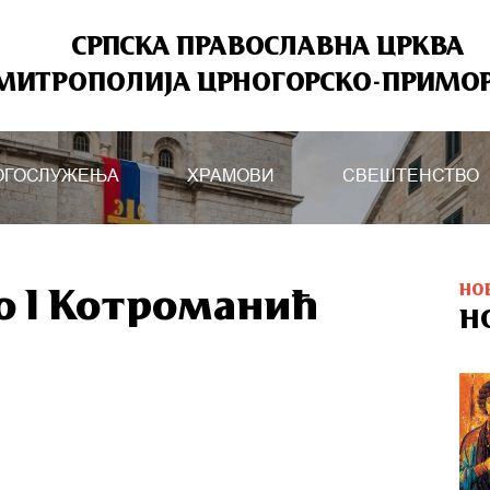
СРПСКА ПРАВОСЛАВНА ЦРКВА
МИТРОПОЛИЈА ЦРНОГОРСКО-ПРИМО
ОГОСЛУЖЕЊА
ХРАМОВИ
СВЕШТЕНСТВО
НО
о I Котроманић
Н