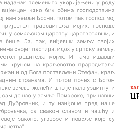
а изданак племенито укоријењени у роду
 вијенцем како бих обима господствима
ј нам земљи Босни, потом пак господ мој
пријестол прародитеља мојих, господе
ељи, у земаљском царству царствовавши, и
е бише. Ја, пак, виђевши земљу својих
нема својег пастира, идох у српску земљу,
јестол родитеља мојих. И тамо ишавши
 ми круном на краљевство прародитеља
божан и од Бога постављени Стефан, краљ
адним странама. И потом почех с Богом
ске земље, желећи што је пало уздигнути
КА
д сам дошао у земље Поморске, пришавши
Ц
ад Дубровник, и ту изиђоше пред наше
убровачка, са сваком славом и чашћу и
своје законе, уговоре и повеље које су
чанства”.