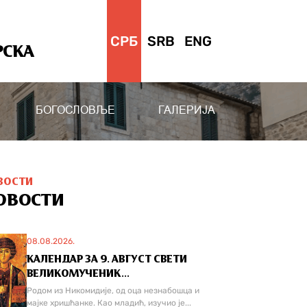
СРБ
SRB
ENG
РСКА
БОГОСЛОВЉЕ
ГАЛЕРИЈА
ВОСТИ
ОВОСТИ
08.08.2026.
КАЛЕНДАР ЗА 9. АВГУСТ СВЕТИ
ВЕЛИКОМУЧЕНИК...
Родом из Никомидије, од оца незнабошца и
мајке хришћанке. Као младић, изучио је...