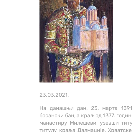
23.03.2021.
На данашњи дан, 23. марта 1391
босански бан, а краљ од 1377. годи
манастиру Милешеви, узевши титу
титулу краља Далмације, Хрватске