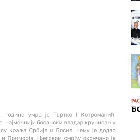
РА
Б
. године умро је Твртко I Котроманић,
не, најмоћнији босански владар крунисан у
лу краља Србије и Босне, чему је додао
 и Приморја. Његовом смрћу окончано је