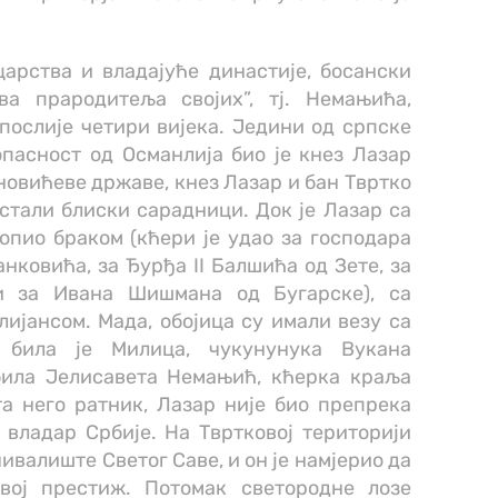
арства и владајуће династије, босански
ва прародитеља својих”, тј. Немањића,
послије четири вијека. Једини од српске
опасност од Османлија био је кнез Лазар
вићеве државе, кнез Лазар и бан Твртко
стали блиски сарадници. Док је Лазар са
опио браком (кћери је удао за господара
анковића, за Ђурђа II Балшића од Зете, за
 и за Ивана Шишмана од Бугарске), са
ијансом. Мада, обојица су имали везу са
 била је Милица, чукунунука Вукана
била Јелисавета Немањић, кћерка краља
а него ратник, Лазар није био препрека
 владар Србије. На Твртковој територији
ивалиште Светог Саве, и он је намјерио да
вој престиж. Потомак светородне лозе