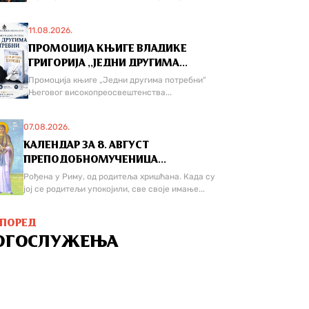
11.08.2026.
ПРОМОЦИЈА КЊИГЕ ВЛАДИКЕ
ГРИГОРИЈА ,,ЈЕДНИ ДРУГИМА...
Промоција књиге „Једни другима потребни“
Његовог високопреосвештенства...
07.08.2026.
КАЛЕНДАР ЗА 8. АВГУСТ
ПРЕПОДОБНОМУЧЕНИЦА...
Рођена у Риму, од родитеља хришћана. Када су
јој се родитељи упокојили, све своје имање...
СПОРЕД
ОГОСЛУЖЕЊА