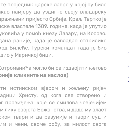
е посједник царске лавре у којој су биле
акао намјеру да уздигне своју владарску
пражњени пријесто Србије. Краљ Твртко је
ске властеле 1389. године, када је упутио
Вуковића у помоћ кнезу Лазару, на Косово.
дана раније, када је савладао отприлике
код Билеће. Турски командат тада је био
едио у Маричкој бици.
Котроманића могло би се издвојити његово
рније кликните на наслов)
ити истинском вјером и жељену ријеч
ладици Христу, од кога све створено и
г провиђења, које се смилова човјечијем
м лику својега Божанства, и даде му власт
ском твари и да разумије и твори суд и
им и мени, своме робу, за милост свога