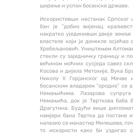
ширење и успон босанске државе.
Искористивши нестанак Српског ц
бан је “добио вијенац краљевст
накратко ујединивши двије земље 
властеле који је донекле осјећао 
Хребељановић. Уништењем Алтомано
стекли су заједничку границу и по
већином моћних сусједа савез скл
Косова и дијела Метохије, Вука Бр
Николу II Горјанског од Мачве
босанским владарем “ородио” се ал
Немањићима. Лазарова супруга
Немањића, док је Тврткова баба 
Драгутина. Будући више дипломат
намјери бана Твртка да постане и
налазио се манастир Милешева, поч
то искористи како би уздигао с