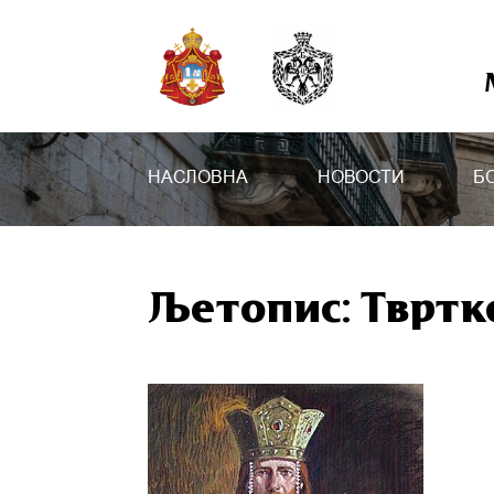
НАСЛОВНА
НОВОСТИ
Б
Љетопис: Твртк