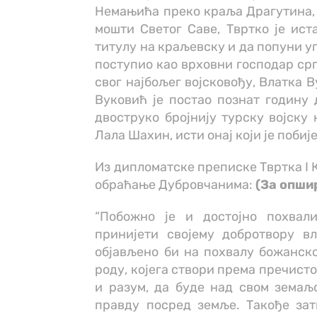
Немањића преко краља Драгутина, т
мошти Светог Саве, Твртко је ист
титулу на краљевску и да попуни у
поступио као врховни господар срп
свог најбољег војсковођу, Влатка 
Вуковић је постао познат годину 
двоструко бројнију турску војску 
Лала Шахин, исти онај који је побиј
Из дипломатске преписке Твртка I 
обраћање Дубровчанима:
(За опши
“Побожно је и достојно похвал
принијети својему добротвору в
објављено би на похвалу божанско
роду, којега створи према пречисто
и разум, да буде над свом земаљ
правду посред земље. Такође зат