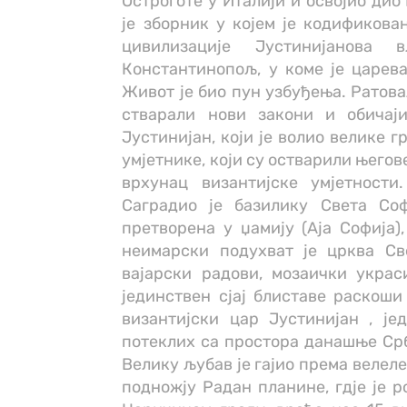
Остроготе у Италији и освојио ди
је зборник у којем је кодификова
цивилизације Јустинијанова 
Константинопољ, у коме је царевао
Живот је био пун узбуђења. Ратова
стварали нови закони и обичаји
Јустинијан, који је волио велике 
умјетнике, који су остварили њего
врхунац византијске умјетност
Саградио је базилику Света Соф
претворена у џамију (Аја Софија),
неимарски подухват је црква Св
вајарски радови, мозаички укра
јединствен сјај блиставе раскош
византијски цар Јустинијан , ј
потеклих са простора данашње Срби
Велику љубав је гајио према велеле
подножју Радан планине, гдје је р