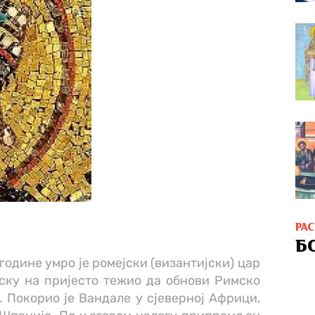
РА
Б
године умро је ромејски (византијски) цар
аску на пријесто тежио да обнови Римско
 Покорио је Вандале у сјеверној Африци,