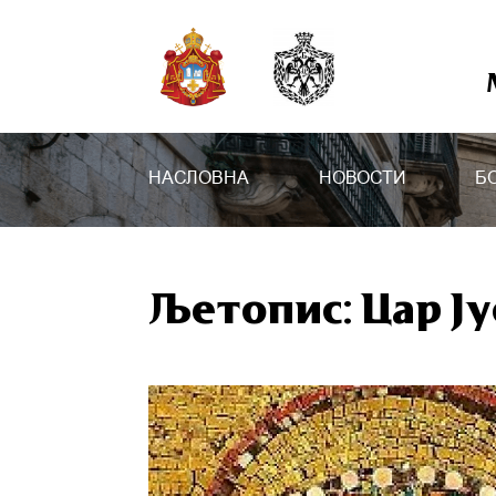
НАСЛОВНА
НОВОСТИ
Б
Љетопис: Цар Ј