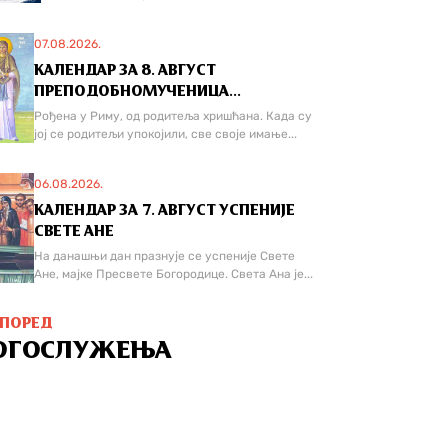
07.08.2026.
КАЛЕНДАР ЗА 8. АВГУСТ
ПРЕПОДОБНОМУЧЕНИЦА...
Рођена у Риму, од родитеља хришћана. Када су
јој се родитељи упокојили, све своје имање...
06.08.2026.
КАЛЕНДАР ЗА 7. АВГУСТ УСПЕНИЈЕ
СВЕТЕ АНЕ
На данашњи дан празнује се успеније Свете
Ане, мајке Пресвете Богородице. Света Ана је...
СПОРЕД
ОГОСЛУЖЕЊА