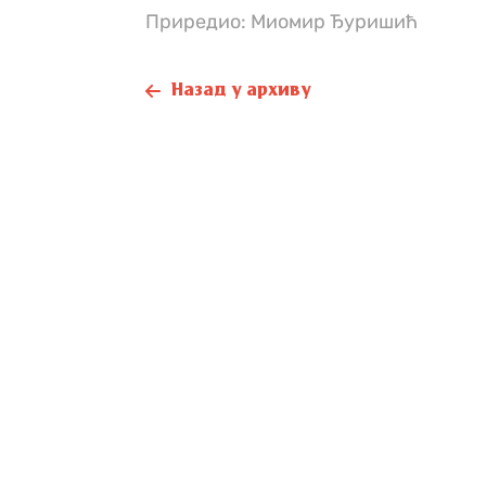
Приредио: Миомир Ђуришић
Назад у архиву