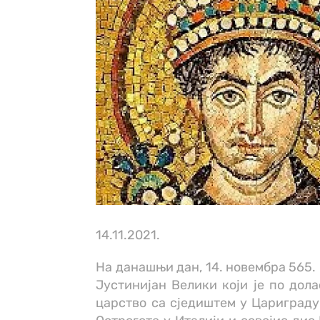
14.11.2021.
На данашњи дан, 14. новембра 565. 
Јустинијан Велики који је по дол
царство са сједиштем у Цариграду.