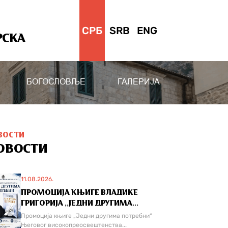
СРБ
SRB
ENG
РСКА
БОГОСЛОВЉЕ
ГАЛЕРИЈА
ВОСТИ
ОВОСТИ
11.08.2026.
ПРОМОЦИЈА КЊИГЕ ВЛАДИКЕ
ГРИГОРИЈА ,,ЈЕДНИ ДРУГИМА...
Промоција књиге „Једни другима потребни“
Његовог високопреосвештенства...