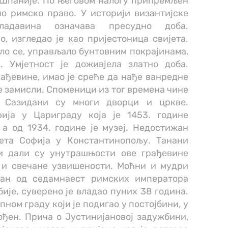
о Шпаније. По његовом налогу припремљен
но римско право. У историји византијске
владавина означава пресудно доба.
, изгледао је као пријестоница свијета.
ло се, управљало бунтовним покрајинама,
. Умјетност је доживјела златно доба.
грађевине, имао је среће да нађе ванредне
ве замисли. Споменици из тог времена чине
и. Сазидани су многи дворци и цркве.
ија у Цариграду која је 1453. године
 а од 1934. године је музеј. Недостижан
ета Софија у Константинопољу. Танани
си дали су унутрашњости овe грађевинe
и и свечане узвишености. Моћни и мудри
едан од седамнаест римских императора
је, суверено је владао пуних 38 година.
пном граду који је подигао у постојбини, у
ођен. Прича о Јустинијановој задужбини,