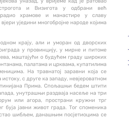
јекова уназад, у вријеме кад је ратовао
Острогота и Визигота у одбрани већ
 градио храмове и манастире у славу
 вјери уједини многобројне народе којима
одном крају, али и уморан од дворских
риграда у провинцију, у мирне и питоме
тева, маштајући о будућем граду широких
онтанама, палатама и црквама, купатилима
еницима. На травнатој заравни која се
 истоку, с друге ка западу, невјероватном
стинијана Прима. Спољашњи бедем штити
апада, унутрашњи раздваја насеље на три
форум или агора, пространи кружни трг
г буја јавни живот града. Тог споменика
растао шибљем, данашњим посјетиоцима се