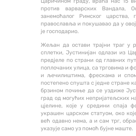
Царичином граду, враћа нас 15 ви
против варварских Вандала, 
занемоћалог Римског царства,
православља и покушавао да у овој
је господарио.
Жељан да остави трајни траг у р
сплетки, Јустинијан одлази из Ца
предјеле по страни од главних пу
поплочаних улица, са трговима и ф
и љечилиштима, фрескама и спом
постепено спушта с једне стране ка
брзином почиње да се уздиже Ју
град од могућих непријатељских н
цјелине, које у средини спаја 
украшен царском статуом, око које
већ одавно нема, а и сам трг, об
указује само уз помоћ бујне маште.