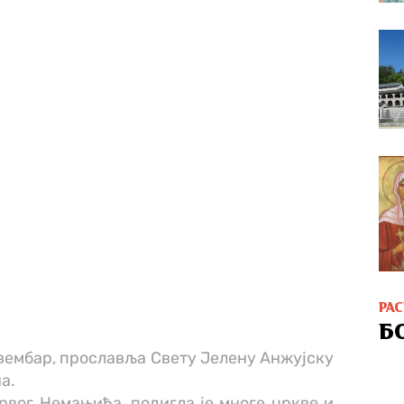
РА
Б
вембар, прославља Свету Јелену Анжујску
а.
рвог Немањића, подигла је многе цркве и