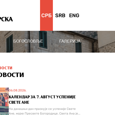
СРБ
SRB
ENG
РСКА
БОГОСЛОВЉЕ
ГАЛЕРИЈА
ВОСТИ
ОВОСТИ
06.08.2026.
КАЛЕНДАР ЗА 7. АВГУСТ УСПЕНИЈЕ
СВЕТЕ АНЕ
На данашњи дан празнује се успеније Свете
Ане, мајке Пресвете Богородице. Света Ана је...