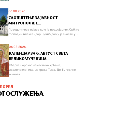
06.08.2026.
САОПШТЕЊЕ ЗА ЈАВНОСТ
МИТРОПОЛИЈЕ...
Поводом низа изјава које је предсједник Србије
господин Александар Вучић дао у јавности у...
06.08.2026.
КАЛЕНДАР ЗА 6. АВГУСТ СВЕТА
ВЕЛИКОМУЧЕНИЦА...
Кћерка царског намесника Урбана,
идолопоклоника, из града Тира. До 11. године
живота...
СПОРЕД
ОГОСЛУЖЕЊА