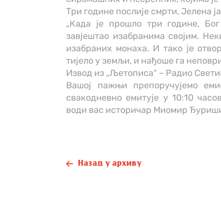
Три године послије смрти, Јелена 
„Када је прошло три године, Бог 
завјештао изабранима својим. Нек
изабраних монаха. И тако је отво
тијело у земљи, и нађоше га неповри
Извод из „Љетописа“ – Радио Свети
Вашој пажњи препоручујемо емис
свакодневно емитује у 10:10 часо
води вас историчар Миомир Ђуриши
Назад у архиву