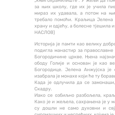
„књигохранилиште“. У жељи да пом
за њих школу, где их је учила пи
мираз их удавала, а потом на њи
требало помоћи. Краљица Јелена 
храну и одјећу, а болесне тјешил
НАСЛОВ)
Историја је памти као велику добро
подигла манастир за православне 
Богородичине цркве. Њена најзнач
ободу Голије и основан је као в
Богородице. Јелена Анжујска је 
изабрала је монахе који ће ту бора
Када је одлучила да се замонаши,
Скадру.
Иако се озбиљно разбољела, краљ
Како је и жељела, сахрањена је у 
су дошли не само духовни и свј
сиромашних и несрећних, којима је