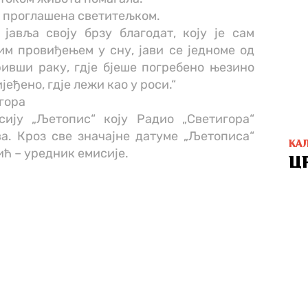
ја проглашена светитељком.
јавља своју брзу благодат, коју је сам
им провиђењем у сну, јави се једноме од
ривши раку, гдје бјеше погребено њезино
јеђено, гдје лежи као у роси.“
гора
ију „Љетопис“ коју Радио „Светигора“
ва. Кроз све значајне датуме „Љетописа“
КА
ћ – уредник емисије.
Ц