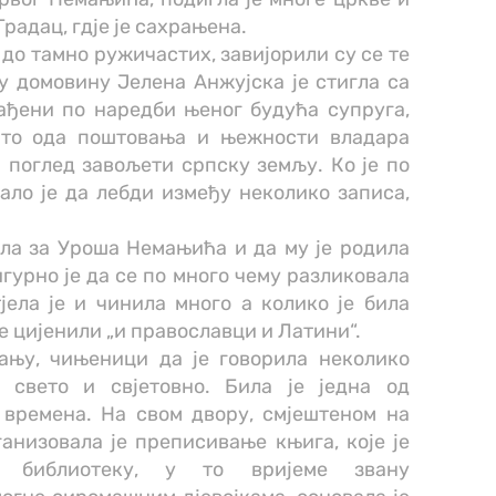
Градац, гдје је сахрањена.
 до тамно ружичастих, завијорили су се те
у домовину Јелена Анжујска је стигла са
сађени по наредби њеног будућа супруга,
 то ода поштовања и њежности владара
 поглед завољети српску земљу. Ко је по
ало је да лебди између неколико записа,
ала за Уроша Немањића и да му је родила
гурно је да се по много чему разликовала
јела је и чинила много а колико је била
 је цијенили „и православци и Латини“.
ању, чињеници да је говорила неколико
у свето и свjетовно. Била је једна од
 времена. На свом двору, смјештеном на
анизовала је преписивање књига, које је
е библиотеку, у то вријеме звану