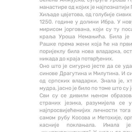
манастире од којих је најпознатији 
Хиљаде цвјетова, од голубије сивих
1250. године у долини Ибра. У нов
мирисом јоргована, који су ту по
краља Уроша Немањића. Била је
Рашке према жени која ће на први
поријеклу била нова владарка, ост
никада до краја потврђених.
Оно што је сигурно јесте да се уд
синове Драгутина и Милутина. И си
од српских владарки. Знала је, хт
мудра, јасно је било по томе што су
Сви су се дивили њеном образов
страних језика, разумијела се 
најпросвијећенијих личности тога
самом рубу Косова и Метохије, орг
касније поклањала. Имала ј