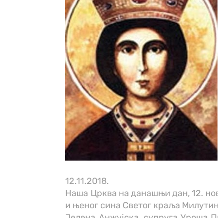
12.11.2018.
Наша Црква на данашњи дан, 12. но
и њеног сина Светог краља Милутин
Јелена Анжујска, супруга Уроша П