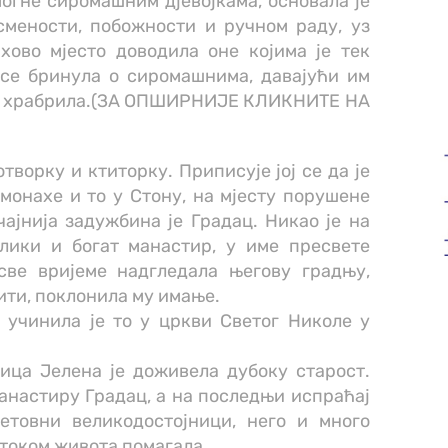
огне сиромашним дјевојкама, основала је
смености, побожности и ручном раду, уз
хово мјесто доводила оне којима је тек
се бринула о сиромашнима, давајући им
а и храбрила.(ЗА ОПШИРНИЈЕ КЛИКНИТЕ НА
творку и ктиторку. Приписује јој се да је
монахе и то у Стону, на мјесту порушене
ајнија задужбина је Градац. Никао је на
елики и богат манастир, у име пресвете
све вријеме надгледала његову градњу,
вити, поклонила му имање.
 учинила је то у цркви Светог Николе у
ица Јелена је доживела дубоку старост.
манастиру Градац, а на последњи испраћај
етовни великодостојници, него и много
 током живота помагала.