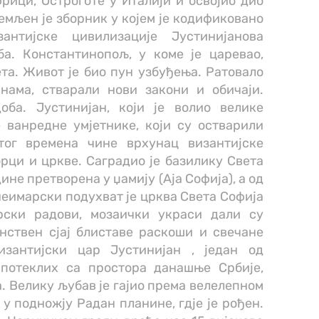
рици, Остроготе у Италији и освојио дио
мљен је зборник у којем је кодификовано
антијске цивилизације Јустинијанова
а. Константинопољ, у коме је царевао,
ета. Живот је био пун узбуђења. Ратовало
нама, стварали нови закони и обичаји.
оба. Јустинијан, који је волио велике
 ванредне умјетнике, који су остварили
тог времена чине врхунац византијске
рци и цркве. Саградио је базилику Света
дине претворена у џамију (Аја Софија), а од
 неимарски подухват је црква Света Софија
рски радови, мозаички украси дали су
нствен сјај блиставе раскоши и свечане
зантијски цар Јустинијан , један од
потеклих са простора данашње Србије,
а. Велику љубав је гајио према велелепном
, у подножју Радан планине, гдје је рођен.