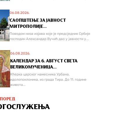
06.08.2026.
САОПШТЕЊЕ ЗА ЈАВНОСТ
МИТРОПОЛИЈЕ...
Поводом низа изјава које је предсједник Србије
господин Александар Вучић дао у јавности у...
06.08.2026.
КАЛЕНДАР ЗА 6. АВГУСТ СВЕТА
ВЕЛИКОМУЧЕНИЦА...
Кћерка царског намесника Урбана,
идолопоклоника, из града Тира. До 11. године
живота...
СПОРЕД
ОГОСЛУЖЕЊА