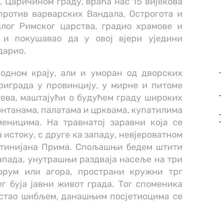
 Царичином граду, враћа нас 15 вијекова
 против варварских Вандала, Острогота и
лог Римског царства, градио храмове и
 и покушавао да у овој вјери уједини
дарио.
одном крају, али и уморан од дворских
риграда у провинцију, у мирне и питоме
тева, маштајући о будућем граду широких
онтанама, палатама и црквама, купатилима
еницима. На травнатој заравни која се
 истоку, с друге ка западу, невјероватном
стинијана Прима. Спољашњи бедем штити
апада, унутрашњи раздваја насеље на три
форум или агора, пространи кружни трг
г буја јавни живот града. Тог споменика
растао шибљем, данашњим посјетиоцима се