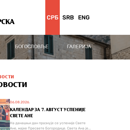
СРБ
SRB
ENG
РСКА
БОГОСЛОВЉЕ
ГАЛЕРИЈА
ВОСТИ
ОВОСТИ
06.08.2026.
КАЛЕНДАР ЗА 7. АВГУСТ УСПЕНИЈЕ
СВЕТЕ АНЕ
На данашњи дан празнује се успеније Свете
Ане, мајке Пресвете Богородице. Света Ана је...