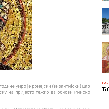
РА
године умро је ромејски (византијски) цар
Б
аску на пријесто тежио да обнови Римско