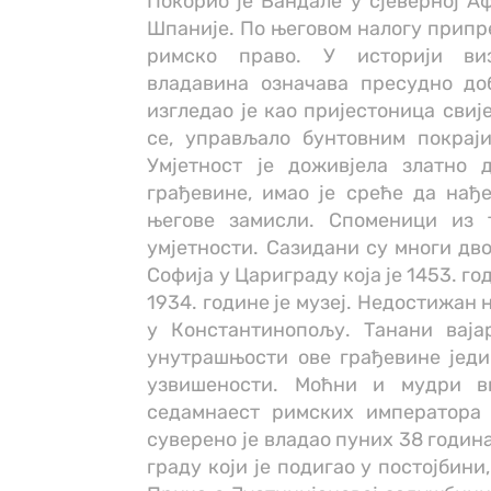
Покорио је Вандале у сјеверној Аф
Шпаније. По његовом налогу припре
римско право. У историји виз
владавина означава пресудно доб
изгледао је као пријестоница свиј
се, управљало бунтовним покраји
Умјетност је доживјела златно д
грађевине, имао је среће да нађе
његове замисли. Споменици из 
умјетности. Сазидани су многи дво
Софија у Цариграду која је 1453. го
1934. године је музеј. Недостижан
у Константинопољу. Танани ваја
унутрашњости овe грађевинe једи
узвишености. Моћни и мудри ви
седамнаест римских императора 
суверено је владао пуних 38 годин
граду који је подигао у постојбини