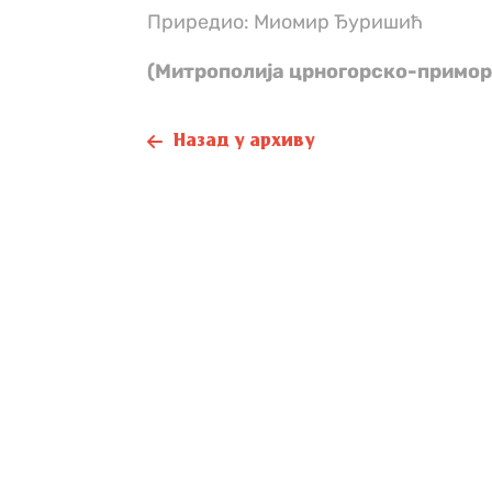
Приредио: Миомир Ђуришић
(Митрополија црногорско-примор
Назад у архиву