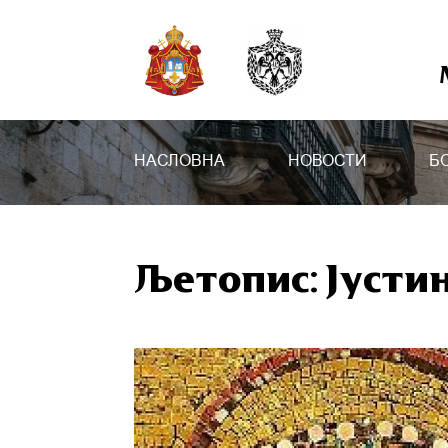
НАСЛОВНА
НОВОСТИ
Б
Љетопис: Јусти