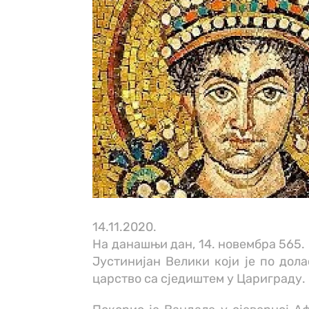
14.11.2020.
На данашњи дан, 14. новембра 565. 
Јустинијан Велики који је по дол
царство са сједиштем у Цариграду.