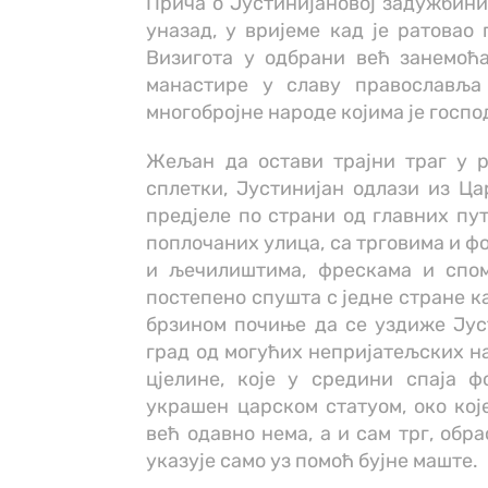
Прича о Јустинијановој задужбини,
уназад, у вријеме кад је ратовао
Визигота у одбрани већ занемоћа
манастире у славу православља
многобројне народе којима је госпо
Жељан да остави трајни траг у р
сплетки, Јустинијан одлази из Ца
предјеле по страни од главних пу
поплочаних улица, са трговима и ф
и љечилиштима, фрескама и спом
постепено спушта с једне стране ка
брзином почиње да се уздиже Ју
град од могућих непријатељских н
цјелине, које у средини спаја 
украшен царском статуом, око које
већ одавно нема, а и сам трг, об
указује само уз помоћ бујне маште.