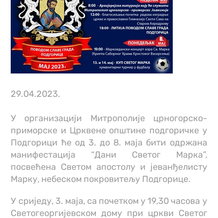
29.04.2023.
У организацији Митрополије црногорско-
приморске и Црквене општине подгоричке у
Подгорици ће од 3. до 8. маја бити одржана
манифестација “Дани Светог Марка”,
посвећена Светом апостолу и јеванђелисту
Марку, небеском покровитељу Подгорице.
У сриједу, 3. маја, са почетком у 19,30 часова у
Светогеоргијевском дому при цркви Светог