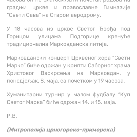
градњи цркве и православне Гимназије
“Свети Сава” на Старом аеродрому.
У 18 часова из цркве Светог Ђорђа под
Горицом улицама Подгорице кренуће
традиционална Марковданска литија.
Марковдански концерт Црквеног хора “Свети
Марко” биће одржан у крипти Саборног храма
Христовог Васкрсења на Марковдан, у
понедјељак, 8. маја, са почетком у 19 часова.
Хуманитарни турнир у малом фудбалу “Куп
Светог Марка” биће одржан 14. и 15. маја.
Р.В.
(Митрополија црногорско-приморска)