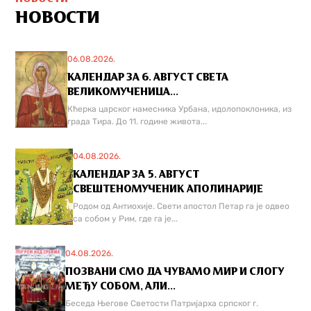
НОВОСТИ
06.08.2026.
КАЛЕНДАР ЗА 6. АВГУСТ СВЕТА
ВЕЛИКОМУЧЕНИЦА...
Кћерка царског намесника Урбана, идолопоклоника, из
града Тира. До 11. године живота...
04.08.2026.
КАЛЕНДАР ЗА 5. АВГУСТ
СВЕШТЕНОМУЧЕНИК АПОЛИНАРИЈЕ
Родом од Антиохије. Свети апостол Петар га је одвео
са собом у Рим, где га је...
04.08.2026.
ПОЗВАНИ СМО ДА ЧУВАМО МИР И СЛОГУ
МЕЂУ СОБОМ, АЛИ...
Беседа Његове Светости Патријарха српског г.