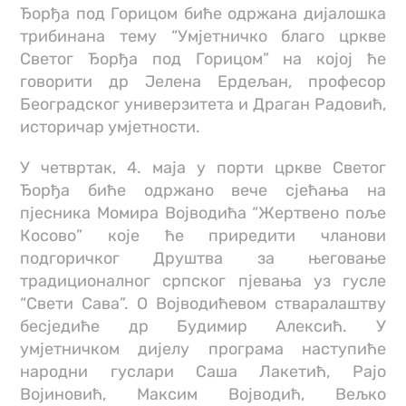
Ђорђа под Горицом биће одржана дијалошка
трибинана тему “Умјетничко благо цркве
Светог Ђорђа под Горицом” на којој ће
говорити др Јелена Ердељан, професор
Београдског универзитета и Драган Радовић,
историчар умјетности.
У четвртак, 4. маја у порти цркве Светог
Ђорђа биће одржано вече сјећања на
пјесника Момира Војводића “Жертвено поље
Косово” које ће приредити чланови
подгоричког Друштва за његовање
традиционалног српског пјевања уз гусле
“Свети Сава”. О Војводићевом стваралаштву
бесједиће др Будимир Алексић. У
умјетничком дијелу програма наступиће
народни гуслари Саша Лакетић, Рајо
Војиновић, Максим Војводић, Вељко