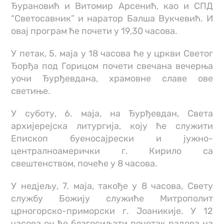
Ђурановић и Витомир Арсенић, као и СПД
“Светосавник” и наратор Балша Вукчевић. И
овај програм ће почети у 19,30 часова.
У петак, 5. маја у 18 часова ће у цркви Светог
Ђорђа под Горицом почети свечана вечерња
уочи Ђурђевдана, храмовне славе ове
светиње.
У суботу, 6. маја, на Ђурђевдан, Света
архијерејска литургија, коју ће служити
Епископ буеносајрески и јужно-
централноамерички г. Кирило са
свештенством, почеће у 8 часова.
У недјељу, 7. маја, такође у 8 часова, Свету
службу Божију служиће Митрополит
црногорско-приморски г. Јоаникије. У 12
часова он ће благосиљати почетак радова на