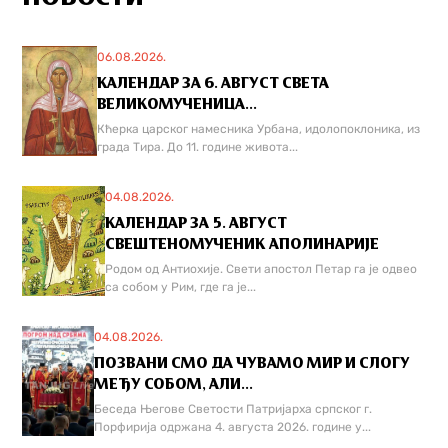
06.08.2026.
КАЛЕНДАР ЗА 6. АВГУСТ СВЕТА
ВЕЛИКОМУЧЕНИЦА...
Кћерка царског намесника Урбана, идолопоклоника, из
града Тира. До 11. године живота...
04.08.2026.
КАЛЕНДАР ЗА 5. АВГУСТ
СВЕШТЕНОМУЧЕНИК АПОЛИНАРИЈЕ
Родом од Антиохије. Свети апостол Петар га је одвео
са собом у Рим, где га је...
04.08.2026.
ПОЗВАНИ СМО ДА ЧУВАМО МИР И СЛОГУ
МЕЂУ СОБОМ, АЛИ...
Беседа Његове Светости Патријарха српског г.
Порфирија одржана 4. августа 2026. године у...