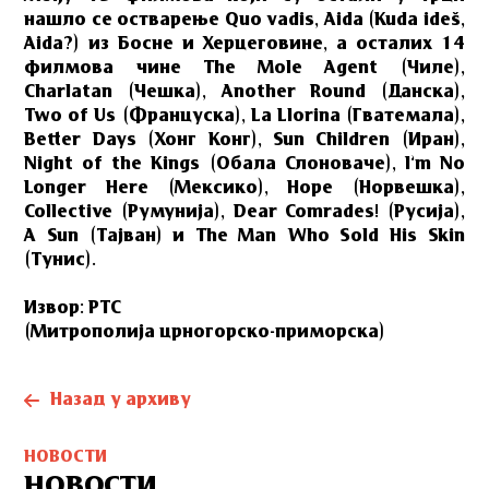
нашло се остварење Quo vadis, Аida (Kuda ideš,
Aida?) из Босне и Херцеговине, а осталих 14
филмова чине The Mole Agent (Чиле),
Charlatan (Чешка), Another Round (Данска),
Two of Us (Француска), La Llorina (Гватемала),
Better Days (Хонг Конг), Sun Children (Иран),
Night of the Kings (Обала Слоноваче), I’m No
Longer Here (Мексико), Hope (Норвешка),
Collective (Румунија), Dear Comrades! (Русија),
A Sun (Тајван) и The Man Who Sold His Skin
(Тунис).
Извор: РТС
(Митрополија црногорско-приморска)
Назад у архиву
НОВОСТИ
НОВОСТИ