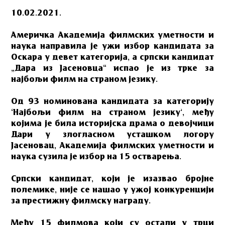
10.02.2021.
Америчка Aкадемија филмских уметности и
наука направила је ужи избор кандидата за
Оскара у девет категорија, а српски кандидат
„Дара из Јасеновца“ испао је из трке за
најбољи филм на страном језику.
Од 93 номинована кандидата за категорију
‘Најбољи филм на страном језику’, међу
којима је била историјска драма о девојчици
Дари у злогласном усташком логору
Јасеновац, Академија филмских уметности и
наука сузила је избор на 15 остварења.
Српски кандидат, који је изазвао бројне
полемике, није се нашао у ужој конкуренцији
за престижну филмску награду.
Међу 15 филмова који су остали у трци