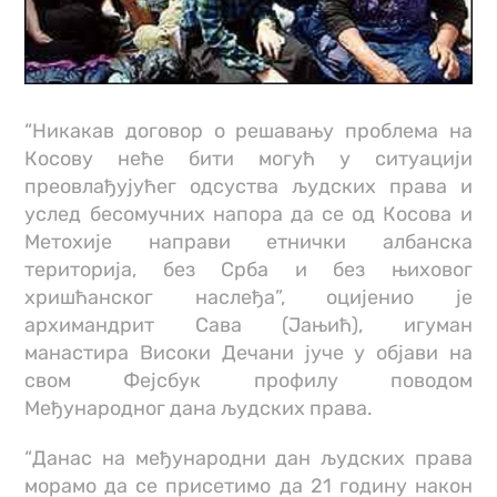
“Никакав договор о решавању проблема на
Косову неће бити могућ у ситуацији
преовлађујућег одсуства људских права и
услед бесомучних напора да се од Косова и
Метохије направи етнички албанска
територија, без Срба и без њиховог
хришћанског наслеђа”, оцијенио је
архимандрит Сава (Јањић), игуман
манастира Високи Дечани јуче у објави на
свом Фејсбук профилу поводом
Међународног дана људских права.
“Данас на међународни дан људских права
морамо да се присетимо да 21 годину након