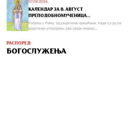
07.08.2026.
КАЛЕНДАР ЗА 8. АВГУСТ
ПРЕПОДОБНОМУЧЕНИЦА...
Рођена у Риму, од родитеља хришћана. Када су јој се
родитељи упокојили, све своје имање...
РАСПОРЕД
БОГОСЛУЖЕЊА