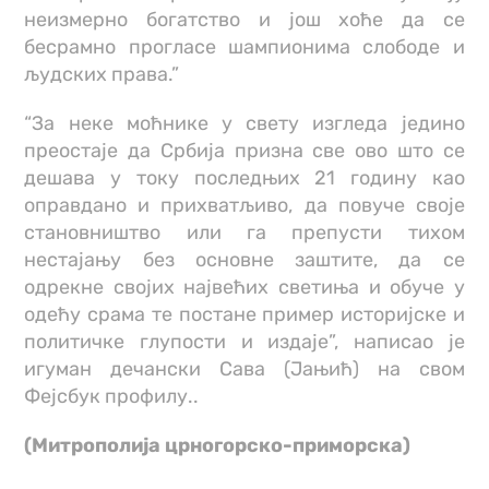
неизмерно богатство и још хоће да се
бесрамно прогласе шампионима слободе и
људских права.”
“За неке моћнике у свету изгледа једино
преостаје да Србија призна све ово што се
дешава у току последњих 21 годину као
оправдано и прихватљиво, да повуче своје
становништво или га препусти тихом
нестајању без основне заштите, да се
одрекне својих највећих светиња и обуче у
одећу срама те постане пример историјске и
политичке глупости и издаје”, написао је
игуман дечански Сава (Јањић) на свом
Фејсбук профилу..
(Митрополија црногорско-приморска)