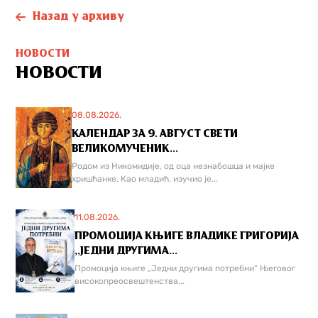
Назад у архиву
НОВОСТИ
НОВОСТИ
08.08.2026.
КАЛЕНДАР ЗА 9. АВГУСТ СВЕТИ
ВЕЛИКОМУЧЕНИК...
Родом из Никомидије, од оца незнабошца и мајке
хришћанке. Као младић, изучио је...
11.08.2026.
ПРОМОЦИЈА КЊИГЕ ВЛАДИКЕ ГРИГОРИЈА
,,ЈЕДНИ ДРУГИМА...
Промоција књиге „Једни другима потребни“ Његовог
високопреосвештенства...