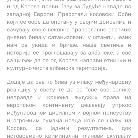
и од Косова прави базу за будуће нападе по
западној Европи. Преостали косовски Срби
који се боре да опстану у својим домовима и
сачувају своје вековне православне светиње
дневно бивају сатанизовани у штампи, језик
нам се укида и брише, наше светиње и
историја се проглашавају за албанске, а све
са циљем да се од Косова направи етнички и
културно чиста албанска територија. ”
Додаје да све то бива уз млаку међународну
реакцију у свету те да се “све ове велике
неправде и кршења људских права на
европском континенту дешавају упркос
међународном цивилном и војном присуству
и огромним сумама новца које се шаљу на
Косово, са јадним резултатима, док
истовремено криминални кланови скупљају