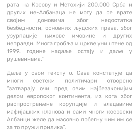
рата на Косову и Метохији 200.000 Срба и
других не-Албанаца не могу да се врате
својим домовима због недостатка
безбедности, основних људских права, због
узурпације њихове имовине и других
неправди. Многа гробља и цркве уништене од
1999. године надаље остају и даље у
рушевинама.”
Даље у свом тексту о. Сава констатује да
многи светски политичари отворено
“затварају очи пред овим најбезаконијим
делом европског континента, из кога због
распрострањене корупције и владавине
мафијашких кланова и сами многи косовски
Албанци желе да масовно побегну чим им се
за то пружи прилика”.