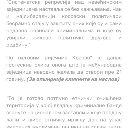
“Систематска репресија над невећинским
заједницама наставља се без кажњавања. Чак
и најлибералнији косовски политичари
бесрамно стају у заштиту оних које су и сами
недавно називали криминалцима и које су
убијали њихове политичке другове и
родбину.”
По његовим ријечима Косово* је данас
гротескна слика онога што је међународна
заједница наводно желела да створи пре 21
годину.
(За опширније кликните на наслов)
“То је готово потпуно етнички очишћена
територија у којој владају криминалне банде
огрнуте националном заставом и које продају
лажи и шире етничку мржњу док на ужас
умерених муслимана радикални ислам цвета