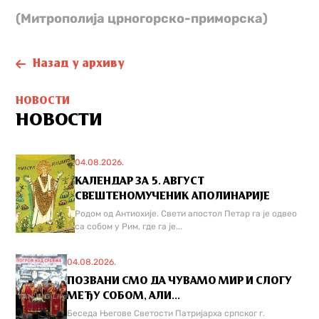
(Митрополија црногорско-приморска)
Назад у архиву
НОВОСТИ
НОВОСТИ
04.08.2026.
КАЛЕНДАР ЗА 5. АВГУСТ
СВЕШТЕНОМУЧЕНИК АПОЛИНАРИЈЕ
Родом од Антиохије. Свети апостол Петар га је одвео
са собом у Рим, где га је...
04.08.2026.
ПОЗВАНИ СМО ДА ЧУВАМО МИР И СЛОГУ
МЕЂУ СОБОМ, АЛИ...
Беседа Његове Светости Патријарха српског г.