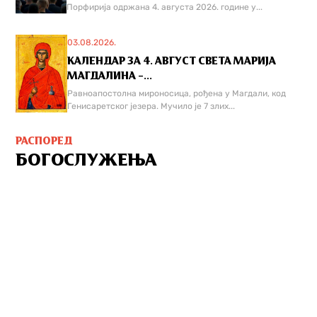
Порфирија одржана 4. августа 2026. године у...
03.08.2026.
КАЛЕНДАР ЗА 4. АВГУСТ СВЕТА МАРИЈА
МАГДАЛИНА –...
Равноапостолна мироносица, рођена у Магдали, код
Генисаретског језера. Мучилo је 7 злих...
РАСПОРЕД
БОГОСЛУЖЕЊА