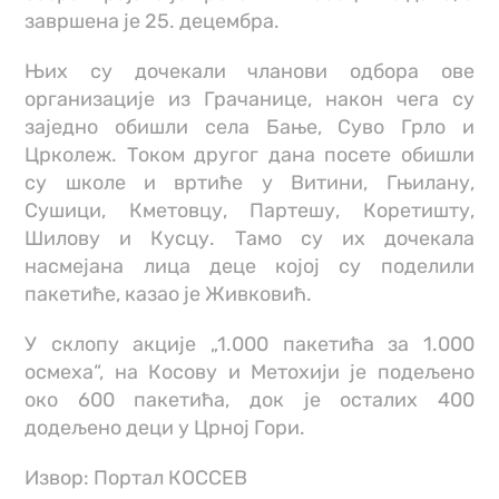
завршена је 25. децембра.
Њих су дочекали чланови одбора ове
организације из Грачанице, након чега су
заједно обишли села Бање, Суво Грло и
Црколеж. Током другог дана посете обишли
су школе и вртиће у Витини, Гњилану,
Сушици, Кметовцу, Партешу, Коретишту,
Шилову и Кусцу. Тамо су их дочекала
насмејана лица деце којој су поделили
пакетиће, казао је Живковић.
У склопу акције „1.000 пакетића за 1.000
осмеха“, на Косову и Метохији је подељено
око 600 пакетића, док је осталих 400
додељено деци у Црној Гори.
Извор: Портал КОССЕВ