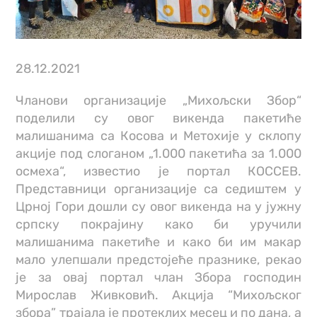
28.12.2021
Чланови организације „Михољски Збор“
поделили су овог викенда пакетиће
малишанима са Косова и Метохије у склопу
акције под слоганом „1.000 пакетића за 1.000
осмеха“, известио је портал КОССЕВ.
Представници организације са седиштем у
Црној Гори дошли су овог викенда на у јужну
српску покрајину како би уручили
малишанима пакетиће и како би им макар
мало улепшали предстојеће празнике, рекао
је за овај портал члан Збора господин
Мирослав Живковић. Акција “Михољског
збора” трајала је протеклих месец и по дана, а