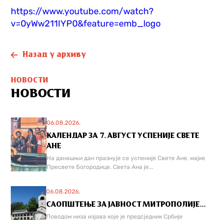
https://www.youtube.com/watch?
v=0yWw211IYP0&feature=emb_logo
Назад у архиву
НОВОСТИ
НОВОСТИ
06.08.2026.
КАЛЕНДАР ЗА 7. АВГУСТ УСПЕНИЈЕ СВЕТЕ
АНЕ
На данашњи дан празнује се успеније Свете Ане, мајке
Пресвете Богородице. Света Ана је...
06.08.2026.
САОПШТЕЊЕ ЗА ЈАВНОСТ МИТРОПОЛИЈЕ...
Поводом низа изјава које је предсједник Србије