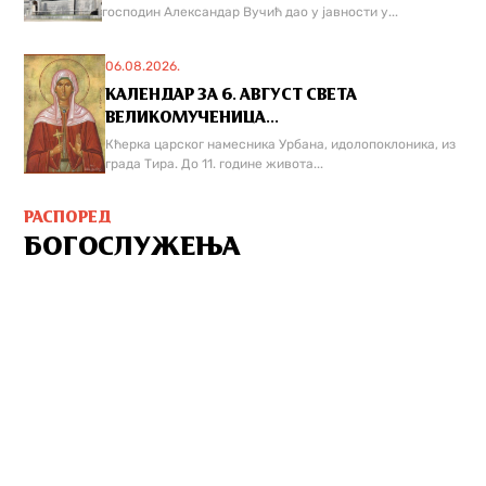
господин Александар Вучић дао у јавности у...
06.08.2026.
КАЛЕНДАР ЗА 6. АВГУСТ СВЕТА
ВЕЛИКОМУЧЕНИЦА...
Кћерка царског намесника Урбана, идолопоклоника, из
града Тира. До 11. године живота...
РАСПОРЕД
БОГОСЛУЖЕЊА