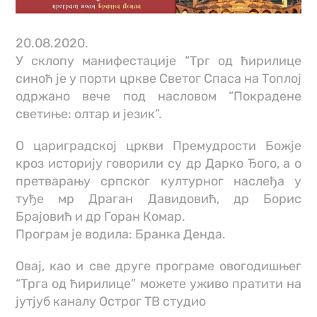
20.08.2020.
У склопу манифестације “Трг од ћирилице
синоћ је у порти цркве Светог Спаса на Топлој
одржано вече под насловом “Покрадене
светиње: олтар и језик”.
О цариградској цркви Премудрости Божје
кроз историју говорили су др Дарко Ђого, а о
претварању српског културног наслеђа у
туђе мр Драган Давидовић, др Борис
Брајовић и др Горан Комар.
Програм је водила: Бранка Денда.
Овај, као и све друге програме овогодишњег
“Трга од ћирилице” можете уживо пратити на
јутјуб каналу Острог ТВ студио