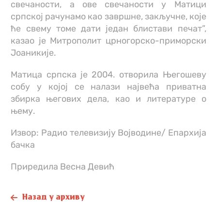
свечаности, а ове свечаности у Матици
српској рачунамо као завршне, закључне, које
ће свему томе дати један блистави печат”,
казао је Митрополит црногорско-приморски
Јоаникије.
Матица српска је 2004. отворила Његошеву
собу у којој се налази највећа приватна
збирка његових дела, као и литературе о
њему.
Извор: Радио телевизију Војводине/ Епархија
бачка
Приредила Весна Девић
Назад у архиву