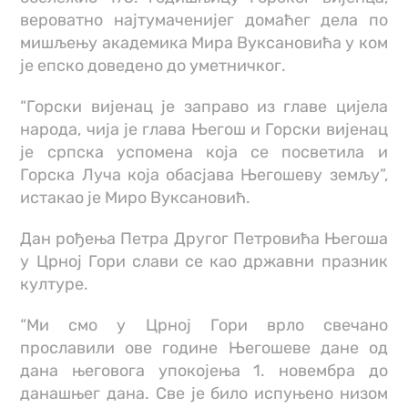
вероватно најтумаченијег домаћег дела по
мишљењу академика Мира Вуксановића у ком
је епско доведено до уметничког.
“Горски вијенац је заправо из главе цијела
народа, чија је глава Његош и Горски вијенац
је српска успомена која се посветила и
Горска Луча која обасјава Његошеву земљу”,
истакао је Миро Вуксановић.
Дан рођења Петра Другог Петровића Његоша
у Црној Гори слави се као државни празник
културе.
“Ми смо у Црној Гори врло свечано
прославили ове године Његошеве дане од
дана његовога упокојења 1. новембра до
данашњег дана. Све је било испуњено низом