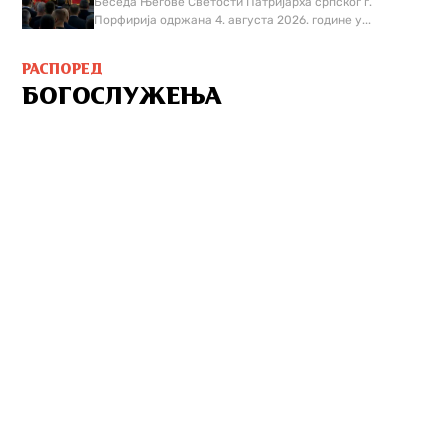
Беседа Његове Светости Патријарха српског г.
Порфирија одржана 4. августа 2026. године у...
РАСПОРЕД
БОГОСЛУЖЕЊА