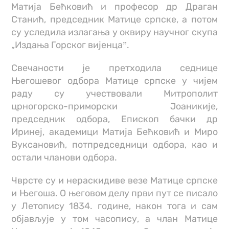
Матија Бећковић и професор др Драган
Станић, председник Матице српске, а потом
су уследила излагања у оквиру научног скупа
„Издања Горског вијенцаˮ.
Свечаности је претходила седнице
Његошевог одбора Матице српске у чијем
раду су учествовали Митрополит
црногорско-приморски Јоаникије,
председник одбора, Епископ бачки др
Иринеј, академици Матија Бећковић и Миро
Вуксановић, потпредседници одбора, као и
остали чланови одбора.
Чврсте су и нераскидиве везе Матице српске
и Његоша. О његовом делу први пут се писало
у Летопису 1834. године, након тога и сам
објављује у том часопису, а члан Матице