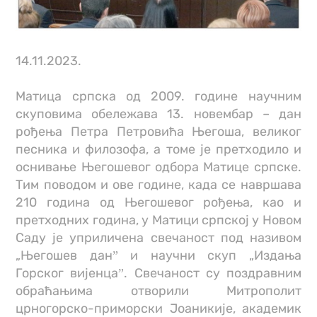
14.11.2023.
Матица српска од 2009. године научним
скуповима обележава 13. новембар – дан
рођења Петра Петровића Његоша, великог
песника и филозофа, а томе је претходило и
оснивање Његошевог одбора Матице српске.
Тим поводом и ове године, када се навршава
210 година од Његошевог рођења, као и
претходних година, у Матици српској у Новом
Саду је уприличена свечаност под називом
„Његошев данˮ и научни скуп „Издања
Горског вијенцаˮ. Свечаност су поздравним
обраћањима отворили Митрополит
црногорско-приморски Јоаникије, академик