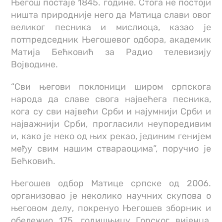
Његош постаје 1845. године. Стога не постоји
ништа природније него да Матица слави овог
великог песника и мислиоца, казао је
потпредседник Његошевог одбора, академик
Матија Бећковић за Радио телевизију
Војводине.
“Сви његови поклоници широм српскога
народа да славе свога највећега песника,
кога су сви највећи Срби и најумнији Срби и
најважнији Срби, прогласили неупоредивим
и, како је неко од њих рекао, јединим генијем
међу свим нашим ствараоцима”, поручио је
Бећковић.
Његошев одбор Матице српске од 2006.
организовао је неколико научних скупова о
његовом делу, покренуо Његошев зборник и
обележио 175. годишњицу Горског вијенца,