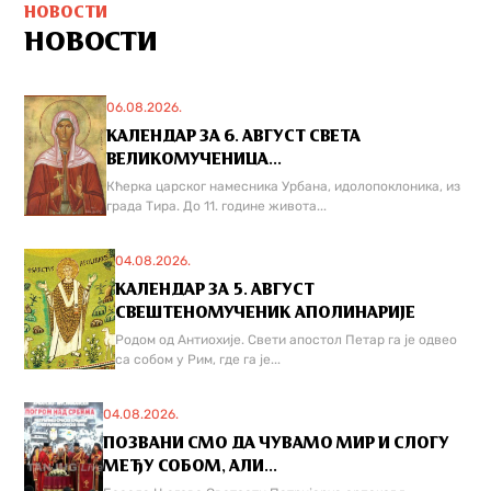
НОВОСТИ
НОВОСТИ
06.08.2026.
КАЛЕНДАР ЗА 6. АВГУСТ СВЕТА
ВЕЛИКОМУЧЕНИЦА...
Кћерка царског намесника Урбана, идолопоклоника, из
града Тира. До 11. године живота...
04.08.2026.
КАЛЕНДАР ЗА 5. АВГУСТ
СВЕШТЕНОМУЧЕНИК АПОЛИНАРИЈЕ
Родом од Антиохије. Свети апостол Петар га је одвео
са собом у Рим, где га је...
04.08.2026.
ПОЗВАНИ СМО ДА ЧУВАМО МИР И СЛОГУ
МЕЂУ СОБОМ, АЛИ...