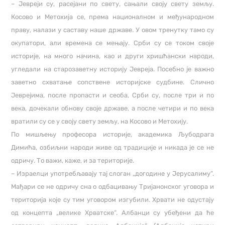
– Јевреји су, расејани по свету, сањали своју свету земљу.
Косово и Метохија се, према националном и међународном
праву, налази у саставу наше државе. У овом тренутку тамо су
окупатори, али времена се мењају. Срби су се током своје
историје, на много начина, као и други хришћански народи,
угледали на старозаветну историју Јевреја. Посебно је важно
заветно схватање сопствене историјске судбине. Слично
Јеврејима, после пропасти и сеоба, Срби су, после три и по
века, дочекали обнову своје државе, а после четири и по века
вратили су се у своју свету земљу, на Косово и Метохију.
По мишљењу професора историје, академика Љубодрага
Димића, озбиљни народи живе од традиције и никада је се не
одричу. То важи, каже, и за територије.
– Израелци употребљавају тај слоган „догодине у Јерусалиму“.
Мађари се не одричу сна о одбацивању Тријанонског уговора и
територија које су тим уговором изгубили. Хрвати не одустају
од концепта „велике Хрватске“. Албанци су убеђени да ће