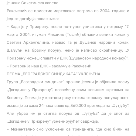
је наша Сикстинска капела.
Ракочевић се присетио мартовског погрома из 2004. године и
једног догађаја после њега:
– Када је у Призрену, после потпуног уништења у погрому 17.
марта 2004, игуман Михаило (Тошић) обнавио велики конак у
Светим Архангелима, назвао га је Душанов народни конак.
Шаљући на брзину поруку, неко је написао скраћеницу: „У
Призрену можеш спавати у ДНК (Душановом народном конаку)“.
– Призрен је наш ДНК – закључује Ракочевић.
ПЕСМА „БЕОГРАДСКОГ СИНДИКАТА“ УКЛОЊЕНА
Група „Београдски синдикат“ прошле јесени је објавила песму
„Догодине у Призрену“, посвећену свим невиним жртвама на
Космету. Песма је у кратком року стекла огромну популарност,
имала је за само 24 часа више од 360.000 прегледа на „Јутјубу“.
Али убрзо им је стигла порука од „Јутјуба“ да је спот за
„Догодине у Призрену“ узнемирујућег садржаја.
– Моментално смо уклоњени са трендинга, где смо били на