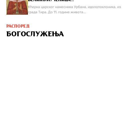
Кћерка царског намесника Урбана, идолопоклоника, из
града Тира. До 11. године живота...
РАСПОРЕД
БОГОСЛУЖЕЊА