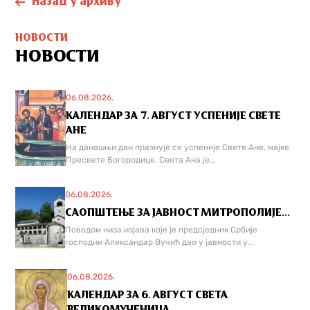
Назад у архиву
НОВОСТИ
НОВОСТИ
06.08.2026.
КАЛЕНДАР ЗА 7. АВГУСТ УСПЕНИЈЕ СВЕТЕ
АНЕ
На данашњи дан празнује се успеније Свете Ане, мајке
Пресвете Богородице. Света Ана је...
06.08.2026.
САОПШТЕЊЕ ЗА ЈАВНОСТ МИТРОПОЛИЈЕ...
Поводом низа изјава које је предсједник Србије
господин Александар Вучић дао у јавности у...
06.08.2026.
КАЛЕНДАР ЗА 6. АВГУСТ СВЕТА
ВЕЛИКОМУЧЕНИЦА...