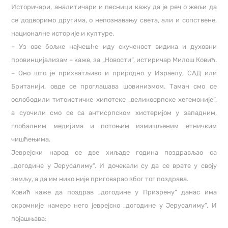
Историчари, аналитичари и песници кажу да је реч о жељи да
се додворимо другима, о непознавању света, али и сопствене,
националне историје и културе.
– Уз ове бољке најчешће иду скученост видика и духовни
провинцијализам – каже, за „Новости“, истиричар Милош Ковић.
– Оно што је прихватљиво и природно у Израелу, САД или
Британији, овде се проглашава шовинизмом. Таман смо се
ослободили титоистичке хипотеке „великосрпске хегемоније“,
а суочили смо се са антисрпском хистеријом у западним,
глобалним медијима и потоњим измишљеним етничким
чишћењима.
Јеврејски народ се две хиљаде година поздрављао са
„догодине у Јерусалиму“. И дочекали су да се врате у своју
земљу, а да им нико није приговарао због тог поздрава.
Ковић каже да поздрав „догодине у Призрену“ данас има
скромније намере него јеврејско „догодине у Јерусалиму“. И
појашњава: