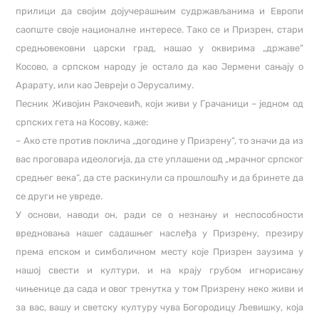
прилици да својим дојучерашњим судржављанима и Европи
саопште своје националне интересе. Тако се и Призрен, стари
средњовековни царски град, нашао у оквирима „државе“
Косово, а српском народу је остало да као Јермени сањају о
Арарату, или као Јевреји о Јерусалиму.
Песник Живојин Ракочевић, који живи у Грачаници – једном од
српских гета на Косову, каже:
– Ако сте против поклича „догодине у Призрену“, то значи да из
вас проговара идеологија, да сте уплашени од „мрачног српског
средњег века“, да сте раскинули са прошлошћу и да бринете да
се други не увреде.
У основи, наводи он, ради се о незнању и неспособности
вредновања нашег садашњег наслеђа у Призрену, презиру
према епском и симболичном месту које Призрен заузима у
нашој свести и култури, и на крају грубом игнорисању
чињенице да сада и овог тренутка у том Призрену неко живи и
за вас, вашу и светску културу чува Богородицу Љевишку, која