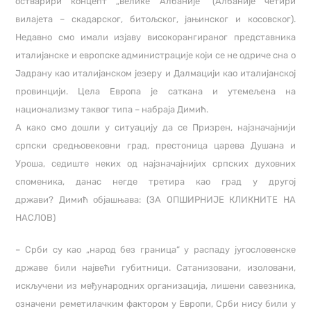
остварири концепт „велике Албаније“ (Албаније четири
вилајета – скадарског, битољског, јањинског и косовског).
Недавно смо имали изјаву високорангираног представника
италијанске и европске администрације који се не одриче сна о
Јадрану као италијанском језеру и Далмацији као италијанској
провинцији. Цела Европа је саткана и утемељена на
национализму таквог типа – набраја Димић.
А како смо дошли у ситуацију да се Призрен, најзначајнији
српски средњовековни град, престоница царева Душана и
Уроша, седиште неких од најзначајнијих српских духовних
споменика, данас негде третира као град у другој
држави?
Димић објашњава:
(ЗА ОПШИРНИЈЕ КЛИКНИТЕ НА
НАСЛОВ)
– Срби су као „народ без граница“ у распаду југословенске
државе били највећи губитници. Сатанизовани, изоловани,
искључени из међународних организација, лишени савезника,
означени реметилачким фактором у Европи, Срби нису били у