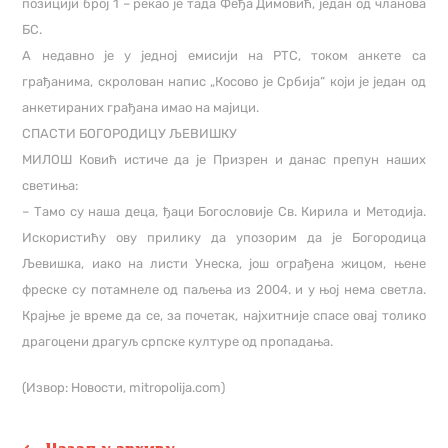
позицији број 1 – рекао је тада Феђа Димовић, један од чланова
БС.
А недавно је у једној емисији на РТС, током анкете са
грађанима, скролован напис „Косово је Србија“ који је један од
анкетираних грађана имао на мајици.
СПАСТИ БОГОРОДИЦУ ЉЕВИШКУ
МИЛОШ Ковић истиче да је Призрен и данас препун наших
светиња:
– Тамо су наша деца, ђаци Богословије Св. Кирила и Методија.
Искористићу ову прилику да упозорим да је Богородица
Љевишка, иако на листи Унеска, још ограђена жицом, њене
фреске су потамнеле од паљења из 2004. и у њој нема светла.
Крајње је време да се, за почетак, најхитније спасе овај толико
драгоцени драгуљ српске културе од пропадања.
(
Извор: Новости,
mitropolija.com)