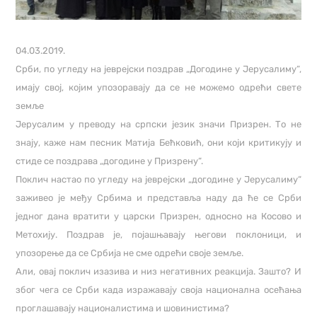
04.03.2019.
Срби, по угледу на јеврејски поздрав „Догодине у Јерусалиму“,
имају свој, којим упозоравају да се не можемо одрећи свете
земље
Јерусалим у преводу на српски језик значи Призрен. То не
знају, каже нам песник Матија Бећковић, они који критикују и
стиде се поздрава „догодине у Призрену“.
Поклич настао по угледу на јеврејски „догодине у Јерусалиму“
заживео је међу Србима и представља наду да ће се Срби
једног дана вратити у царски Призрен, односно на Косово и
Метохију. Поздрав је, појашњавају његови поклоници, и
упозорење да се Србија не сме одрећи своје земље.
Али, овај поклич изазива и низ негативних реакција. Зашто? И
због чега се Срби када изражавају своја национална осећања
проглашавају националистима и шовинистима?