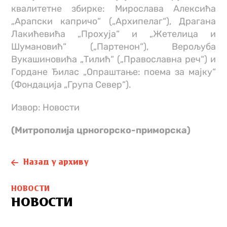
квалитетне збирке: Мирослава Алексића
„Арапски капричо“ („Архипелаг“), Драгана
Лакићевића „Прохуја“ и „Жетелица и
Шумановић“ („Партенон“), Верољуба
Вукашиновића „Тилић“ („Православна реч“) и
Гордане Ђилас „Опраштање: поема за мајку“
(Фондација „Група Север“).
Извор: Новости
(Митрополија црногорско-приморска)
Назад у архиву
НОВОСТИ
НОВОСТИ