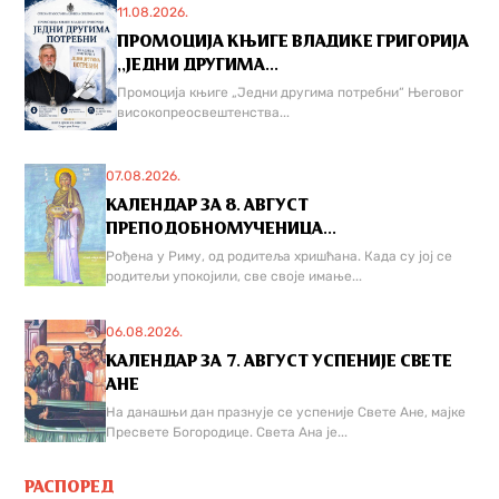
11.08.2026.
ПРОМОЦИЈА КЊИГЕ ВЛАДИКЕ ГРИГОРИЈА
,,ЈЕДНИ ДРУГИМА...
Промоција књиге „Једни другима потребни“ Његовог
високопреосвештенства...
07.08.2026.
КАЛЕНДАР ЗА 8. АВГУСТ
ПРЕПОДОБНОМУЧЕНИЦА...
Рођена у Риму, од родитеља хришћана. Када су јој се
родитељи упокојили, све своје имање...
06.08.2026.
КАЛЕНДАР ЗА 7. АВГУСТ УСПЕНИЈЕ СВЕТЕ
АНЕ
На данашњи дан празнује се успеније Свете Ане, мајке
Пресвете Богородице. Света Ана је...
РАСПОРЕД