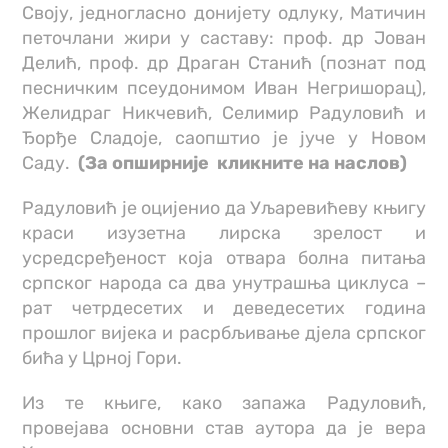
Своју, једногласно донијету одлуку, Матичин
петочлани жири у саставу: проф. др Јован
Делић, проф. др Драган Станић (познат под
песничким псеудонимом Иван Негришорац),
Желидраг Никчевић, Селимир Радуловић и
Ђорђе Сладоје, саопштио је јуче у Новом
Саду.
(За опширније кликните на наслов)
Радуловић је оцијенио да Уљаревићеву књигу
краси изузетна лирска зрелост и
усредсређеност која отвара болна питања
српског народа са два унутрашња циклуса –
рат четрдесетих и деведесетих година
прошлог вијека и расрбљивање дјела српског
бића у Црној Гори.
Из те књиге, како запажа Радуловић,
провејава основни став аутора да је вера