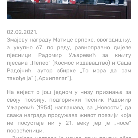
02.02.2021.
Змајеву награду Матице српске, овогодишњу,
а укупно 67. по реду, равноправно дијеле
пјесници Радомир Уљаревић за књигу
пјесама „Пепео“ (Космос издаваштво) и Саша
Радојчић, аутор збирке „То мора да сам
такође ја“ („Архипелаг“).
На вијест о још једном у низу признања за
своју поезију, подгорички песник Радомир
Уљаревић (1954) наглашава, за „Новости“, да
свака награда продужава живот поезији која
не посустаје ни у 21. веку јер је „носе“
посвећеници.