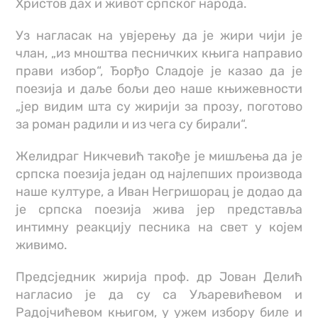
Христов дах и живот српског народа.
Уз нагласак на увјерењу да је жири чији је
члан, „из мноштва песничких књига направио
прави избор“, Ђорђо Сладоје је казао да је
поезија и даље бољи део наше књижевности
„јер видим шта су жирији за прозу, поготово
за роман радили и из чега су бирали“.
Желидраг Никчевић такође је мишљења да је
српска поезија један од најлепших производа
наше културе, а Иван Негришорац је додао да
је српска поезија жива јер представља
интимну реакцију песника на свет у којем
живимо.
Предсједник жирија проф. др Јован Делић
нагласио је да су са Уљаревићевом и
Радојчићевом књигом, у ужем избору биле и