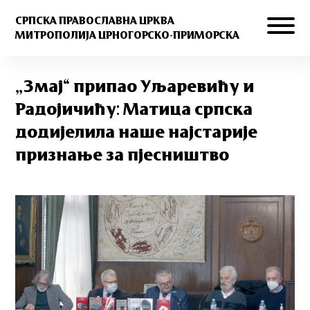
СРПСКА ПРАВОСЛАВНА ЦРКВА
МИТРОПОЛИЈА ЦРНОГОРСКО-ПРИМОРСКА
„Змај“ припао Уљаревићу и
Радојичићу: Матица српска
додијелила наше најстарије
признање за пјесништво