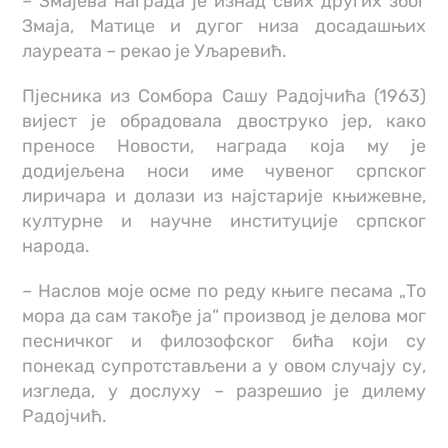
– Змајева награда је изнад свих других због
Змаја, Матице и дугог низа досадашњих
лауреата – рекао је Уљаревић.
Пјесника из Сомбора Сашу Радојчића (1963)
вијест је обрадовала двоструко јер, како
преносе Новости, награда која му је
додијељена носи име чувеног српског
лиричара и долази из најстарије књижевне,
културне и научне институције српског
народа.
– Наслов моје осме по реду књиге песама „То
мора да сам такође ја“ производ је делова мог
песничког и филозофског бића који су
понекад супротстављени а у овом случају су,
изгледа, у дослуху – разрешио је дилему
Радојчић.