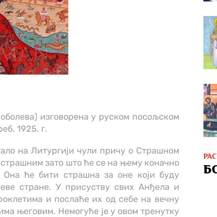
оболева) изговорена у руском посољском
еб. 1925. г.
тало на Литургији чули причу о Страшном
РА
а страшним зато што ће се на њему коначно
Б
 Она ће бити страшна за оне који буду
еве стране. У присуству свих Анђела и
роклетима и послаће их од себе на вечну
ма његовим. Немогуће је у овом тренутку