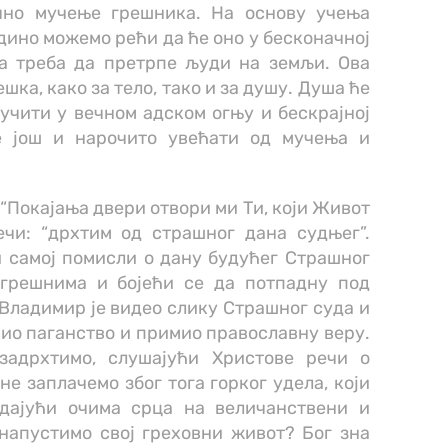
чно мучење грешника. На основу учења
едино можемо рећи да ће оно у бесконачној
а треба да претрпе људи на земљи. Ова
шка, како за тело, тако и за душу. Душа ће
мучити у вечном адском огњу и бескрајној
е још и нарочито увећати од мучења и
“Покајања двери отвори ми Ти, који Живот
ечи: “дрхтим од страшног дана судњег”.
 самој помисли о дану будућег Страшног
 грешнима и бојећи се да потпадну под
Владимир је видео слику Страшног суда и
тавио паганство и примио православну веру.
задрхтимо, слушајући Христове речи о
е заплачемо због тога горког удела, који
едајући очима срца на величанствени и
 напустимо свој греховни живот? Бог зна