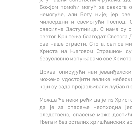
Божјом помоћи могућ за свакога о
немогуће, али Богу није; јер све 
милосрдни и свемогући Господ. 
свесилна Заступница. С нама су с
светог Крштења благодат Светога Д
све наше страсти. Стога, сви се м
Христа на Његовом Страшном су
безусловно испуњавамо све Христо
Црква, описујући нам јеванђелски
можемо удостојити велике небеске
који су сада пројављивали љубав п
Можда ће неки рећи да је из Христ
да је за спасење неопходна ј
следствено, спасење може достићи
Њега и без осталих хришћанских вр