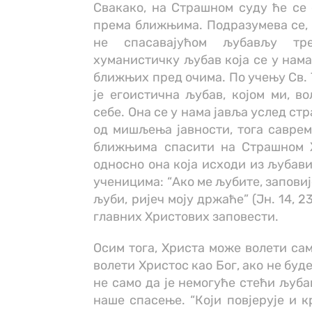
Свакако, на Страшном суду ће се 
према ближњима. Подразумева се, 
не спасавајућом љубављу тре
хуманистичку љубав која се у нама
ближњих пред очима. По учењу Св.
је егоистична љубав, којом ми, в
себе. Она се у нама јавља услед ст
од мишљења јавности, тога саврем
ближњима спасити на Страшном Х
односно она која исходи из љубави
ученицима: “Ако ме љубите, заповије
љуби, ријеч моју држаће” (Јн. 14, 
главних Христових заповести.
Осим тога, Христа може волети сам
волети Христос као Бог, ако не бу
не само да је немогуће стећи љуба
наше спасење. “Који повјерује и кр