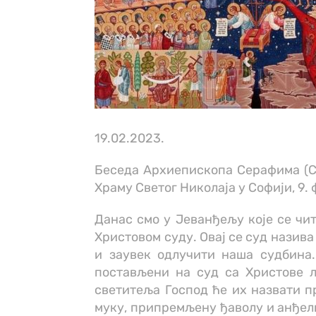
19.02.2023.
Беседа Архиепископа Серафима (С
Храму Светог Николаја у Софији, 9. ф
Данас смо у Јеванђељу које се чи
Христовом суду. Овај се суд назив
и заувек одлучити наша судбина.
постављени на суд са Христове л
светитеља Господ ће их назвати п
муку, припремљену ђаволу и анђели