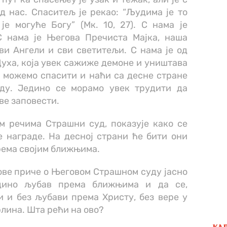
д нас. Спаситељ је рекао: “Људима је то
је могуће Богу” (Мк. 10, 27). С нама је
С нама је Његова Пречиста Мајка, наша
ви Ангели и сви светитељи. С нама је од
уха, која увек сажиже демоне и уништава
и можемо спасити и наћи са десне стране
ду. Једино се морамо увек трудити да
ве заповести.
м речима Страшни суд, показује како се
 награде. На десној страни ће бити они
рема својим ближњима.
ове приче о Његовом Страшном суду јасно
едино љубав према ближњима и да се,
 и без љубави према Христу, без вере у
лина. Шта рећи на ово?