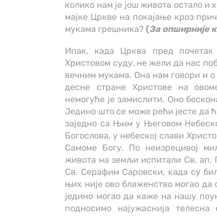
колико нам је још живота остало и
мајке Цркве на покајање кроз при
мукама грешника?
(
За опширније к
Ипак, када Црква пред почетак
Христовом суду, не жели да нас по
вечним мукама. Она нам говори и о
десне стране Христове на овом
немогуће је замислити. Оно бескон
Једино што се може рећи јесте да 
заједно са Њим у Његовом Небеско
Богослова, у небеској слави Христ
Самоме Богу. По неизрецивој мил
живота на земљи испитали Св. ап. 
Св. Серафим Саровски, када су бил
њих није ово блаженство могао да
једино могао да каже на нашу поук
подносимо најужаснија телесна