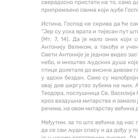
сверадосно пристати на то, само да
припремљено свима који љубе Госп
Истина, Господ не скрива да ће са
“Јер су уска врата и тијесан пут што
(Мт. 7, 14). Да је мало оних који
Антонију Великом, а такође и учен
Свети Антоније је једном видео зас
небо, и мноштво људских душа које
птице долетале до висине дивове гл
у адски бездан. Само су малобројн
овај див шкргутао зубима на њих. 
Теодора, послушница Св. Василија 
кроз ваздушна митарства и замало 
речима, на овом митарству већина 
Међутим, за то што већина од нас 
да се сви људи спасу и да дођу у п
је у нашим сопственим рукама. Да, 