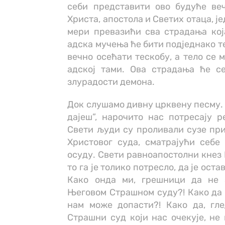
себи представити ово будуће ве
Христа, апостола и Светих отаца, ј
мери превазићи сва страдања кој
адска мучења ће бити подједнако те
вечно осећати тескобу, а тело се 
адској тами. Ова страдања ће с
злурадости демона.
Док слушамо дивну црквену песму. 
дајеш”, нарочито нас потресају р
Свети људи су проливали сузе при
Христовог суда, сматрајући себе
осуду. Свети равноапостолни кнез 
то га је толико потресло, да је ос
Како онда ми, грешници да не 
Његовом Страшном суду?! Како да н
нам може допасти?! Како да, гл
Страшни суд који нас очекује, не