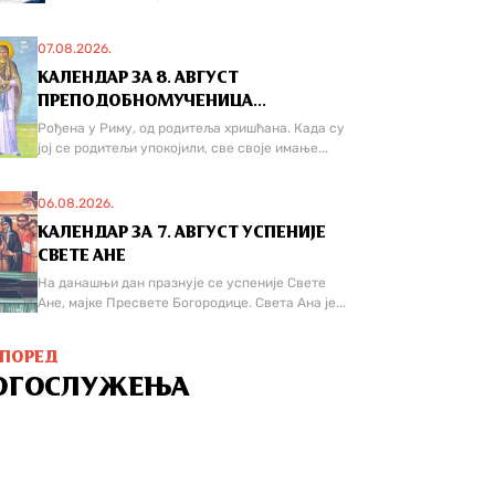
07.08.2026.
КАЛЕНДАР ЗА 8. АВГУСТ
ПРЕПОДОБНОМУЧЕНИЦА...
Рођена у Риму, од родитеља хришћана. Када су
јој се родитељи упокојили, све своје имање...
06.08.2026.
КАЛЕНДАР ЗА 7. АВГУСТ УСПЕНИЈЕ
СВЕТЕ АНЕ
На данашњи дан празнује се успеније Свете
Ане, мајке Пресвете Богородице. Света Ана је...
СПОРЕД
ОГОСЛУЖЕЊА