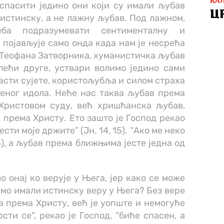
КА
спасити једино они који су имали љубав
Ц
истинску, а не лажну љубав. Под лажном,
ба подразумевати сентименталну и
 појављује само онда када нам је несрећа
 Теофана Затворника, хуманистичка љубав
олећи друге, уствари волимо једино сами
расти сујете, користољубља и силом страха
еног идола. Неће нас таква љубав према
ристовом суду, већ хришћанска љубав,
 према Христу. Ето зашто је Господ рекао
сти моје држите” (Јн. 14, 15). “Ако ме неко
23), а љубав према ближњима јесте једна од
о онај ко верује у Њега, јер како се може
демо имали истинску веру у Њега? Без вере
в према Христу, већ је уопште и немогуће
сти се”, рекао је Господ, “биће спасен, а