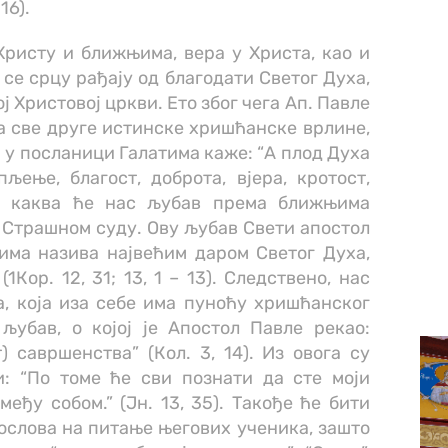
16).
Христу и ближњима, вера у Христа, као и
се срцу рађају од благодати Светог Духа,
ј Христовој цркви. Ето због чега Ап. Павле
а све друге истинске хришћанске врлине,
а у посланици Галатима каже: “А плод Духа
пљење, благост, доброта, вјера, кротост,
то каква ће нас љубав према ближњима
 Страшном суду. Ову љубав Свети апостол
има назива највећим даром Светог Духа,
Кор. 12, 31; 13, 1 – 13). Следствено, нас
, која иза себе има пуноћу хришћанског
љубав, о којој је Апостол Павле рекао:
т) савршенства” (Кол. 3, 14). Из овога су
: “По томе ће сви познати да сте моји
еђу собом.” (Јн. 13, 35). Такође ће бити
ослова на питање његових ученика, зашто