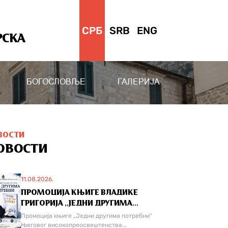
СРБ
SRB
ENG
РСКА
БОГОСЛОВЉЕ
ГАЛЕРИЈА
ВОСТИ
ОВОСТИ
11.08.2026.
ПРОМОЦИЈА КЊИГЕ ВЛАДИКЕ
ГРИГОРИЈА ,,ЈЕДНИ ДРУГИМА...
Промоција књиге „Једни другима потребни“
Његовог високопреосвештенства...