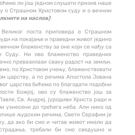
 хоћемо ли још једном слушати призив наше
чу о Страшном Христовом суду и о вечним
лкните на наслов)
 Великог поста приповеда о Страшном
буди на покајање и праведни живот једино
 вечном блаженству за оне који се нађу са
е Суду. Ни ово блаженство праведних
ачно превазилази сваку радост на земљи.
ћемо, по Христовом учењу, блаженствовати
м царству, а по речима Апостола Јована
овог царства бићемо по благодати подобни
ости Божјој, ово су блаженство још за
Павле, Св. Андреј, јуродиви Христа ради и
и узнесени до трећега неба. Али нико од
 опише људским речима. Свети Серафим је
у, да ако би смо и читав живот имали да
 страдања, требали би смо сведушно и