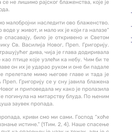
 се не лишимо рајског блаженства, које је
ода.
мо малобројни наследити ово блаженство.
 воде у живот, и мало их је који га налазе”
 се спасавају, било је откривено и Светом
ику Св. Василија Новог, Преп. Григорију.
трашујућег дива, чија је глава додиривала
 као птице које узлећи ка небу. Чим би те
аве он их је ударао руком и оне би падале
е прелетале мимо његове главе и тада је
А Преп. Григорију се у сну јавила блажена
Новог и приповедала му како је пролазила
је погинула на митарству блуда. По њеним
душа заувек пропада.
пропада, криви смо ми сами. Господ “хоће
ознање истине.” (1Тим. 2, 4). Наше спасење
пут ка спасењеу је узак и тежак, али је с