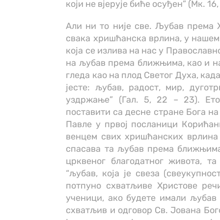
који не вјерује биће осуђен” (Мк. 16, 
Али ни то није све. Љубав према 
свака хришћанска врлина, у нашем 
која се излива на нас у Православно
на љубав према ближњима, као и н
гледа као на плод Светог Духа, кад
јесте: љубав, радост, мир, дуготр
уздржање” (Гал. 5, 22 – 23). Е
поставити са десне стране Бога на
Павле у првој посланици Корићан
венцем свих хришћанских врлина (1
спасава та љубав према ближњима
црквеног благодатног живота, та 
“љубав, која је свеза (свеукупнос
потпуно схватљиве Христове речи
ученици, ако будете имали љубав м
схватљив и одговор Св. Јована Бог