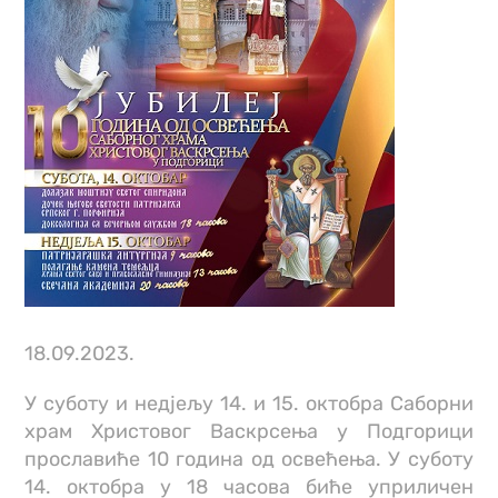
18.09.2023.
У суботу и недјељу 14. и 15. октобра Саборни
храм Христовог Васкрсења у Подгорици
прославиће 10 година од освећења. У суботу
14. октобра у 18 часова биће уприличен