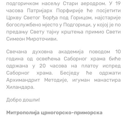
подгоричком насељу Стари аеродром. У 19
часова Патријарх Порфирије ће посјетити
Цркву Светог Ђорђа под Горицом, најстарије
богослужбено мјесто у Подгорици, у којој је по
предању Свету тајну крштења примио Свети
Симеон Мироточиви.
Свечана духовна академија поводом 10
година од освећења Саборног храма биће
одржана у 20 часова на платоу испред
Саборног храма. Бесједу ће одржати
Архимандрит Методије, игуман манастира
Хиландара.
Добро дошли!
Митрополијa црногорско-приморскa