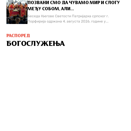
ПОЗВАНИ СМО ДА ЧУВАМО МИР И СЛОГУ
МЕЂУ СОБОМ, АЛИ...
Беседа Његове Светости Патријарха српског г.
Порфирија одржана 4. августа 2026. године у...
РАСПОРЕД
БОГОСЛУЖЕЊА