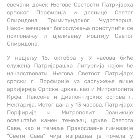
свечани дочек Његове Светости Патријарха
српског Порфирија и деснице Светог
Спиридона Тримитундског Чудотворца.
Након вечерњег богослужења приступиће се
поклоњењу и цјеливању моштију Светог
Спиридона.
У недјељу 15. октобра у 9 часова биће
служена Патријарашка Литургија којом ће
началствовати Његова Светост Патријарх
српски г. Порфирије уз саслужење више
архијереја Српске цркве, као и Митрополита
Крфа, Паксона и Диапонтијских острва г.
Нектарија. Истог дана у 13 часова, Патријарх
Порфирије и Митрополит Јоаникије
освештаће камен темељац цркве Светога
Саве, као и темеље Православне гимназије
“Свети Сава” чија изградња је почела у