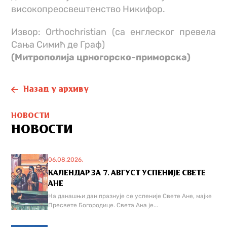
високопреосвештенство Никифор.
Извор: Orthochristian (са енглеског превела
Сања Симић де Граф)
(Митрополија црногорско-приморска)
Назад у архиву
НОВОСТИ
НОВОСТИ
06.08.2026.
КАЛЕНДАР ЗА 7. АВГУСТ УСПЕНИЈЕ СВЕТЕ
АНЕ
На данашњи дан празнује се успеније Свете Ане, мајке
Пресвете Богородице. Света Ана је...