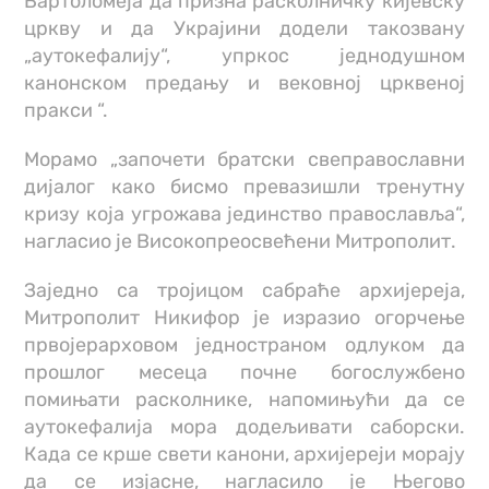
Вартоломеја да призна расколничку кијевску
цркву и да Украјини додели такозвану
„аутокефалију“, упркос једнодушном
канонском предању и вековној црквеној
пракси “.
Морамо „започети братски свеправославни
дијалог како бисмо превазишли тренутну
кризу која угрожава јединство православља“,
нагласио је Високопреосвећени Митрополит.
Заједно са тројицом сабраће архијереја,
Митрополит Никифор је изразио огорчење
првојерарховом једностраном одлуком да
прошлог месеца почне богослужбено
помињати расколнике, напомињући да се
аутокефалија мора додељивати саборски.
Када се крше свети канони, архијереји морају
да се изјасне, нагласило је Његово