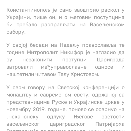
Константинопољ је само заоштрио раскол у
Украјини, пише он, и о његовим поступцима
би требало расправљати на Васељенском
сабору.
У својој беседи на Недељу православља те
године Митрополит Никифор је нагласио да
су незаконити поступци Цариграда
затровали међуправославне односе и
наштетили читавом Телу Христовом.
У свом говору на Светској конференцији о
монаштву и савременом свету, одржаној са
представницима Руске и Украјинске цркве у
новембру 2019. године, поново се осврнуо на
„неканонску одлуку Његове светости
васељенског цариградског Патријарха