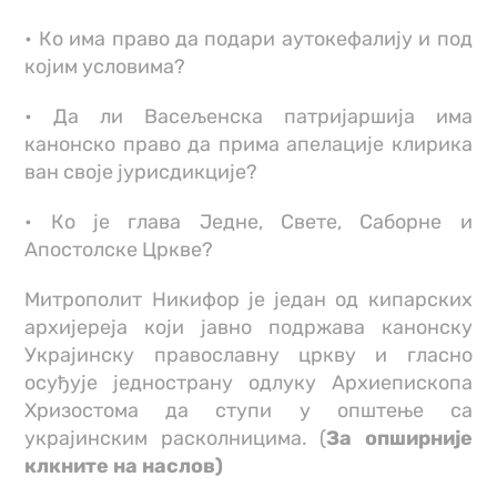
• Ко има право да подари аутокефалију и под
којим условима?
• Да ли Васељенска патријаршија има
канонско право да прима апелације клирика
ван своје јурисдикције?
• Ко је глава Једне, Свете, Саборне и
Апостолске Цркве?
Митрополит Никифор је један од кипарских
архијереја који јавно подржава канонску
Украјинску православну цркву и гласно
осуђује једнострану одлуку Архиепископа
Хризостома да ступи у општење са
украјинским расколницима. (
За опширније
клкните на наслов)