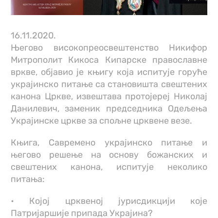
16.11.2020.
Његово високопреосвештенство Никифор
Митрополит Кикоса Кипарске православне
вркве, објавио је књигу која испитује горуће
украјинско питање са становишта свештених
канона Цркве, извештава протојереј Николај
Данилевич, заменик председника Одељења
Украјинске цркве за спољне црквене везе.
Књига, Савремено украјинско питање и
његово решење на основу божанских и
свештених канона, испитује неколико
питања:
• Којој црквеној јурисдикцији које
Патријаршије припада Украјина?