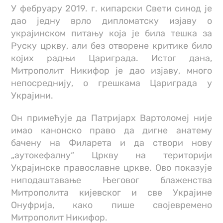
У фебруару 2019. г. кипарски Свети синод је
дао једну врло дипломатску изјаву о
украјинском питању која је била тешка за
Руску цркву, али без отворене критике било
којих радњи Цариграда. Истог дана,
Митрополит Никифор је дао изјаву, много
непосреднију, о грешкама Цариграда у
Украјини.
Он примећује да Патријарх Вартоломеј није
имао канонско право да дигне анатему
бачену на Филарета и да створи нову
„аутокефалну“ Цркву на територији
Украјинске православне цркве. Ово показује
ниподаштавање Његовог блаженства
Митрополита кијевског и све Украјине
Онуфрија, како пише својевремено
Митрополит Никифор.