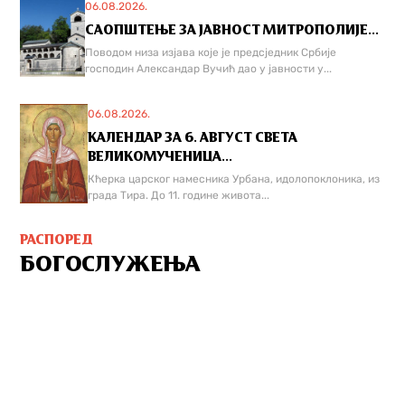
06.08.2026.
САОПШТЕЊЕ ЗА ЈАВНОСТ МИТРОПОЛИЈЕ...
Поводом низа изјава које је предсједник Србије
господин Александар Вучић дао у јавности у...
06.08.2026.
КАЛЕНДАР ЗА 6. АВГУСТ СВЕТА
ВЕЛИКОМУЧЕНИЦА...
Кћерка царског намесника Урбана, идолопоклоника, из
града Тира. До 11. године живота...
РАСПОРЕД
БОГОСЛУЖЕЊА